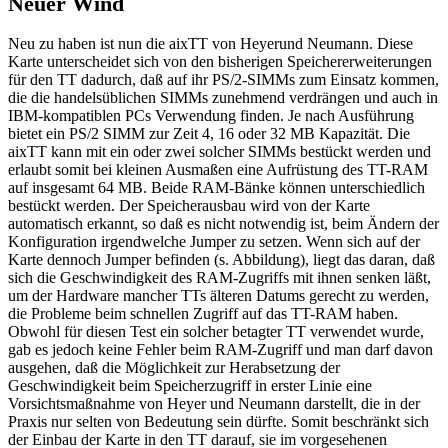
Neuer Wind
Neu zu haben ist nun die aixTT von Heyerund Neumann. Diese
Karte unterscheidet sich von den bisherigen Speichererweiterungen
für den TT dadurch, daß auf ihr PS/2-SIMMs zum Einsatz kommen,
die die handelsüblichen SIMMs zunehmend verdrängen und auch in
IBM-kompatiblen PCs Verwendung finden. Je nach Ausführung
bietet ein PS/2 SIMM zur Zeit 4, 16 oder 32 MB Kapazität. Die
aixTT kann mit ein oder zwei solcher SIMMs bestückt werden und
erlaubt somit bei kleinen Ausmaßen eine Aufrüstung des TT-RAM
auf insgesamt 64 MB. Beide RAM-Bänke können unterschiedlich
bestückt werden. Der Speicherausbau wird von der Karte
automatisch erkannt, so daß es nicht notwendig ist, beim Ändern der
Konfiguration irgendwelche Jumper zu setzen. Wenn sich auf der
Karte dennoch Jumper befinden (s. Abbildung), liegt das daran, daß
sich die Geschwindigkeit des RAM-Zugriffs mit ihnen senken läßt,
um der Hardware mancher TTs älteren Datums gerecht zu werden,
die Probleme beim schnellen Zugriff auf das TT-RAM haben.
Obwohl für diesen Test ein solcher betagter TT verwendet wurde,
gab es jedoch keine Fehler beim RAM-Zugriff und man darf davon
ausgehen, daß die Möglichkeit zur Herabsetzung der
Geschwindigkeit beim Speicherzugriff in erster Linie eine
Vorsichtsmaßnahme von Heyer und Neumann darstellt, die in der
Praxis nur selten von Bedeutung sein dürfte. Somit beschränkt sich
der Einbau der Karte in den TT darauf, sie im vorgesehenen