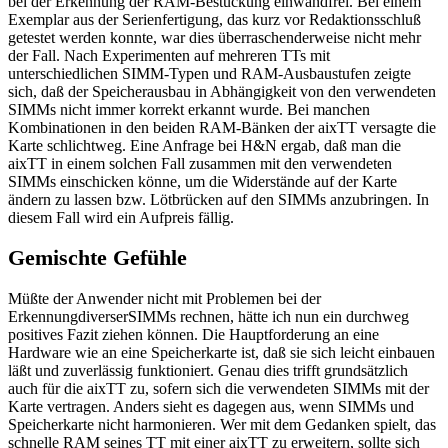
bei der Erkennung der RAM-Bestückung einwandfrei. Bei einem
Exemplar aus der Serienfertigung, das kurz vor Redaktionsschluß
getestet werden konnte, war dies überraschenderweise nicht mehr
der Fall. Nach Experimenten auf mehreren TTs mit
unterschiedlichen SIMM-Typen und RAM-Ausbaustufen zeigte
sich, daß der Speicherausbau in Abhängigkeit von den verwendeten
SIMMs nicht immer korrekt erkannt wurde. Bei manchen
Kombinationen in den beiden RAM-Bänken der aixTT versagte die
Karte schlichtweg. Eine Anfrage bei H&N ergab, daß man die
aixTT in einem solchen Fall zusammen mit den verwendeten
SIMMs einschicken könne, um die Widerstände auf der Karte
ändern zu lassen bzw. Lötbrücken auf den SIMMs anzubringen. In
diesem Fall wird ein Aufpreis fällig.
Gemischte Gefühle
Müßte der Anwender nicht mit Problemen bei der
ErkennungdiverserSIMMs rechnen, hätte ich nun ein durchweg
positives Fazit ziehen können. Die Hauptforderung an eine
Hardware wie an eine Speicherkarte ist, daß sie sich leicht einbauen
läßt und zuverlässig funktioniert. Genau dies trifft grundsätzlich
auch für die aixTT zu, sofern sich die verwendeten SIMMs mit der
Karte vertragen. Anders sieht es dagegen aus, wenn SIMMs und
Speicherkarte nicht harmonieren. Wer mit dem Gedanken spielt, das
schnelle RAM seines TT mit einer aixTT zu erweitern, sollte sich