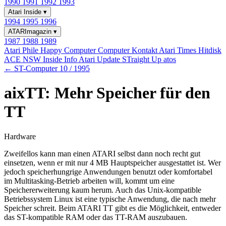
1990
1991
1992
1993
Atari Inside
▾
1994
1995
1996
ATARImagazin
▾
1987
1988
1989
Atari Phile
Happy Computer
Computer Kontakt
Atari Times
Hitdisk
ACE NSW Inside Info
Atari Update
STraight Up
atos
← ST-Computer 10 / 1995
aixTT: Mehr Speicher für den
TT
Hardware
Zweifellos kann man einen ATARI selbst dann noch recht gut
einsetzen, wenn er mit nur 4 MB Hauptspeicher ausgestattet ist. Wer
jedoch speicherhungrige Anwendungen benutzt oder komfortabel
im Multitasking-Betrieb arbeiten will, kommt um eine
Speichererweiterung kaum herum. Auch das Unix-kompatible
Betriebssystem Linux ist eine typische Anwendung, die nach mehr
Speicher schreit. Beim ATARI TT gibt es die Möglichkeit, entweder
das ST-kompatible RAM oder das TT-RAM auszubauen.