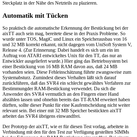
Steckplatz in der Nähe des Netzteils zu plazieren.
Automatik mit Tücken
So praktisch die automatische Erkennung der Bestückung bei der
aixTT auch sein mag, bereitete diese in der Praxis Probleme. So
wurde unter TOS, MagiC und Linux ein Speicherausbau von 16
und 32 MB korrekt erkannt, nicht dagegen vom UniSoft System V,
Release 4. (Zur Erinnerung: Dabei handelt es sich um ein im
Auftrag von ATARI entwickeltes Unix für den TT, das nur an
Entwickler ausgeliefert wurde.) Hier ging das Betriebssystem bei
einer Bestückung von 16 MB RAM davon aus, daß 24 MB
vorhanden seien. Diese Fehleinschätzung führte zwangsweise zum
Systemabsturz. Zumindest dieses Verhalten läßt sich darauf
zurückführen, daß das SVR4 ein schlecht gewähltes Verfahren zur
Bestimmungder RAM-Bestückung verwendet. Da sich die
Anwender des SVR4 vermutlich an den Fingern einer Hand
abzählen lassen und ohnehin bereits das TT-RAM erweitert haben
dürften, sollte dieser Punkt für eine Kaufentscheidung nicht weiter
relevant sein. Bei einer mit 32 MB Speicher bestückten aixTT
arbeitet das SVR4 übrigens einwandfrei.
Der Prototyp der aixTT, wie er für diesen Test vorlag, arbeitete in
Verbindung mit den für den Test zur Verfügung gestellten SIMMs