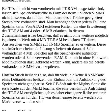
ausgebaut werden.
Bei TTs, die nicht von vornherein mit TT-RAM ausgestattet sind,
lassen sich Speicherbausteine in Form der heute üblichen SIMMs
nicht einsetzen, da auf dem Mainboard des TT keine geeigneten
Steckplätze vorhanden sind. Man benötigt daher in jedem Fall eine
Speicherkarte. Von ATARI existieren Karten, die eine Erweiterung
des TT-RAM auf 4 oder 16 MB erlauben. In diesem
Zusammenhang ist zu beachten, daß es nicht ohne weiteres möglich
ist, einen ab Werk mit 4 MB TT-RAM bestückten TT durch
Austauschen von SIMMs auf 16 MB Speicher zu erweitern. Diese
so einfach erscheinende Lösung scheitert oft daran, daß die
vorhandenen 4 MB Speicher auf die Speicherkarte aufgelötet
wurden oder daß die verwendete RAM-Karte nicht ohne Hardware-
Modifikationen dazu gebracht werden kann, andere als die bereits
vorhandenen SIMMs zu akzeptieren.
Unterm Strich heißt das also, daß für viele, die keine RAM-Karte
eines Drittanbieters besitzen, der Einbau oder die Aufstockung des
Speichers nicht gangbar ist. Seit GE-Soft mit der Mighty Sonic die
erste Karte auf den Markt brachte, die eine vernünftige Aufrüstung
des TT-RAM ermöglichte, gab es daher eine ganze Reihe weiterer
Speicherkarten für den TT, von denen einige bereits wiedervom
Markt verschwunden sind.