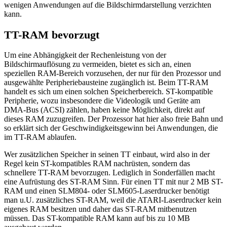
wenigen Anwendungen auf die Bildschirmdarstellung verzichten
kann.
TT-RAM bevorzugt
Um eine Abhängigkeit der Rechenleistung von der
Bildschirmauflösung zu vermeiden, bietet es sich an, einen
speziellen RAM-Bereich vorzusehen, der nur für den Prozessor und
ausgewählte Peripheriebausteine zugänglich ist. Beim TT-RAM
handelt es sich um einen solchen Speicherbereich. ST-kompatible
Peripherie, wozu insbesondere die Videologik und Geräte am
DMA-Bus (ACSI) zählen, haben keine Möglichkeit, direkt auf
dieses RAM zuzugreifen. Der Prozessor hat hier also freie Bahn und
so erklärt sich der Geschwindigkeitsgewinn bei Anwendungen, die
im TT-RAM ablaufen.
Wer zusätzlichen Speicher in seinen TT einbaut, wird also in der
Regel kein ST-kompatibles RAM nachrüsten, sondern das
schnellere TT-RAM bevorzugen. Lediglich in Sonderfällen macht
eine Aufrüstung des ST-RAM Sinn. Für einen TT mit nur 2 MB ST-
RAM und einen SLM804- oder SLM605-Laserdrucker benötigt
man u.U. zusätzliches ST-RAM, weil die ATARI-Laserdrucker kein
eigenes RAM besitzen und daher das ST-RAM mitbenutzen
müssen. Das ST-kompatible RAM kann auf bis zu 10 MB