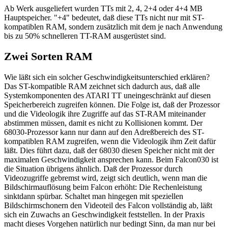
Ab Werk ausgeliefert wurden TTs mit 2, 4, 2+4 oder 4+4 MB
Hauptspeicher. "+4" bedeutet, daß diese TTs nicht nur mit ST-
kompatiblen RAM, sondern zusätzlich mit dem je nach Anwendung
bis zu 50% schnelleren TT-RAM ausgerüstet sind.
Zwei Sorten RAM
Wie läßt sich ein solcher Geschwindigkeitsunterschied erklären?
Das ST-kompatible RAM zeichnet sich dadurch aus, daß alle
Systemkomponenten des ATARI TT uneingeschränkt auf diesen
Speicherbereich zugreifen können. Die Folge ist, daß der Prozessor
und die Videologik ihre Zugriffe auf das ST-RAM miteinander
abstimmen müssen, damit es nicht zu Kollisionen kommt. Der
68030-Prozessor kann nur dann auf den Adreßbereich des ST-
kompatiblen RAM zugreifen, wenn die Videologik ihm Zeit dafür
läßt. Dies führt dazu, daß der 68030 diesen Speicher nicht mit der
maximalen Geschwindigkeit ansprechen kann. Beim Falcon030 ist
die Situation übrigens ähnlich. Daß der Prozessor durch
Videozugriffe gebremst wird, zeigt sich deutlich, wenn man die
Bildschirmauflösung beim Falcon erhöht: Die Rechenleistung
sinktdann spürbar. Schaltet man hingegen mit speziellen
Bildschirmschonern den Videoteil des Falcon vollständig ab, läßt
sich ein Zuwachs an Geschwindigkeit feststellen. In der Praxis
macht dieses Vorgehen natürlich nur bedingt Sinn, da man nur bei