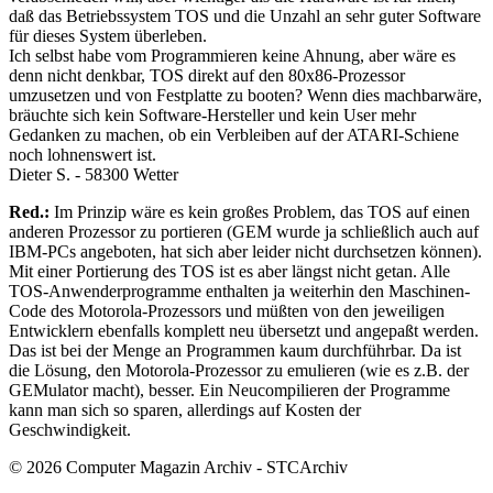
daß das Betriebssystem TOS und die Unzahl an sehr guter Software
für dieses System überleben.
Ich selbst habe vom Programmieren keine Ahnung, aber wäre es
denn nicht denkbar, TOS direkt auf den 80x86-Prozessor
umzusetzen und von Festplatte zu booten? Wenn dies machbarwäre,
bräuchte sich kein Software-Hersteller und kein User mehr
Gedanken zu machen, ob ein Verbleiben auf der ATARI-Schiene
noch lohnenswert ist.
Dieter S. - 58300 Wetter
Red.:
Im Prinzip wäre es kein großes Problem, das TOS auf einen
anderen Prozessor zu portieren (GEM wurde ja schließlich auch auf
IBM-PCs angeboten, hat sich aber leider nicht durchsetzen können).
Mit einer Portierung des TOS ist es aber längst nicht getan. Alle
TOS-Anwenderprogramme enthalten ja weiterhin den Maschinen-
Code des Motorola-Prozessors und müßten von den jeweiligen
Entwicklern ebenfalls komplett neu übersetzt und angepaßt werden.
Das ist bei der Menge an Programmen kaum durchführbar. Da ist
die Lösung, den Motorola-Prozessor zu emulieren (wie es z.B. der
GEMulator macht), besser. Ein Neucompilieren der Programme
kann man sich so sparen, allerdings auf Kosten der
Geschwindigkeit.
© 2026 Computer Magazin Archiv - STCArchiv