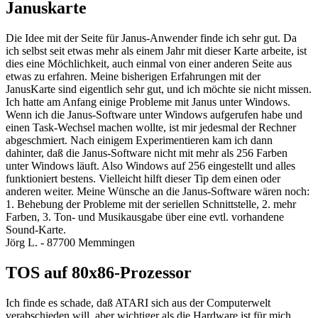
Januskarte
Die Idee mit der Seite für Janus-Anwender finde ich sehr gut. Da
ich selbst seit etwas mehr als einem Jahr mit dieser Karte arbeite, ist
dies eine Möchlichkeit, auch einmal von einer anderen Seite aus
etwas zu erfahren. Meine bisherigen Erfahrungen mit der
JanusKarte sind eigentlich sehr gut, und ich möchte sie nicht missen.
Ich hatte am Anfang einige Probleme mit Janus unter Windows.
Wenn ich die Janus-Software unter Windows aufgerufen habe und
einen Task-Wechsel machen wollte, ist mir jedesmal der Rechner
abgeschmiert. Nach einigem Experimentieren kam ich dann
dahinter, daß die Janus-Software nicht mit mehr als 256 Farben
unter Windows läuft. Also Windows auf 256 eingestellt und alles
funktioniert bestens. Vielleicht hilft dieser Tip dem einen oder
anderen weiter. Meine Wünsche an die Janus-Software wären noch:
1. Behebung der Probleme mit der seriellen Schnittstelle, 2. mehr
Farben, 3. Ton- und Musikausgabe über eine evtl. vorhandene
Sound-Karte.
Jörg L. - 87700 Memmingen
TOS auf 80x86-Prozessor
Ich finde es schade, daß ATARI sich aus der Computerwelt
verabschieden will, aber wichtiger als die Hardware ist für mich,