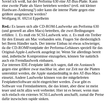
Soviel ich weiß, hat der Performa 630 eine AT-Bus-Platte. Kann
eine zweite Platte als Slave betrieben werden? (evtl. mit kleiner
Hardware-Änderung?) oder kann die interne Platte gegen eine
größere ausgetauscht werden?
Wolfgang H. 69214 Eppelheim
Red.:
Es lassen sich alle CD-ROM-Laufwerke am Performa 630
(und generell an allen Macs) betreiben, die zwei Bedingungen
erfüllen: 1. Es muß ein SCSI-Laufwerk sein. z. Es muß ein Treiber
für den Einsatz am Mac vorhanden sein. Fragen Sie diesbezüglich
bei Ihrem Händler nach. Der interne Einbau ist etwas schwieriger,
da die CD-ROMFrontplatte der Performa-Gehäuses speziell für das
Original-Apple-Laufwerk ausgelegt ist. Wenn Sie allerdings bereit
sind, ästhetische Kompromisse einzugehen, können Sie natürlich
auch ein Fremdlaufwerk einbauen.
Zur internen IDE-Festplatte läßt sich sagen, daß ein Austausch
gegen eine größere zwar machbar ist, aber zur Zeit nur die Platten
unterstützt werden, die Apple standardmäßig in den AT-Bus-Macs
einsetzt. Andere Laufwerke können von der mitgelieferten
FestplattenSoftware nicht eingerichtet werden. Zwar gibt es
Software von Fremdanbietern, die das leistet, aber diese ist meist
teuer und nicht allzu weit verbreitet. Hier ist es besser, wenn man
sich einfach ein externes SCSI-Laufwerk anschafft, zumal die Preise
dafür inzwischen rapide sinken.