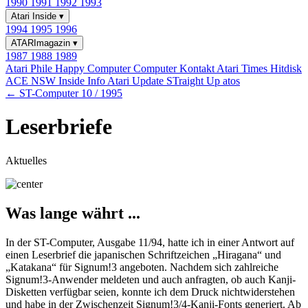
1990
1991
1992
1993
Atari Inside
▾
1994
1995
1996
ATARImagazin
▾
1987
1988
1989
Atari Phile
Happy Computer
Computer Kontakt
Atari Times
Hitdisk
ACE NSW Inside Info
Atari Update
STraight Up
atos
← ST-Computer 10 / 1995
Leserbriefe
Aktuelles
Was lange währt ...
In der ST-Computer, Ausgabe 11/94, hatte ich in einer Antwort auf
einen Leserbrief die japanischen Schriftzeichen „Hiragana“ und
„Katakana“ für Signum!3 angeboten. Nachdem sich zahlreiche
Signum!3-Anwender meldeten und auch anfragten, ob auch Kanji-
Disketten verfügbar seien, konnte ich dem Druck nichtwiderstehen
und habe in der Zwischenzeit Signum!3/4-Kanji-Fonts generiert. Ab