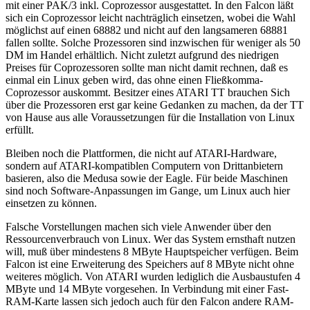
mit einer PAK/3 inkl. Coprozessor ausgestattet. In den Falcon läßt
sich ein Coprozessor leicht nachträglich einsetzen, wobei die Wahl
möglichst auf einen 68882 und nicht auf den langsameren 68881
fallen sollte. Solche Prozessoren sind inzwischen für weniger als 50
DM im Handel erhältlich. Nicht zuletzt aufgrund des niedrigen
Preises für Coprozessoren sollte man nicht damit rechnen, daß es
einmal ein Linux geben wird, das ohne einen Fließkomma-
Coprozessor auskommt. Besitzer eines ATARI TT brauchen Sich
über die Prozessoren erst gar keine Gedanken zu machen, da der TT
von Hause aus alle Voraussetzungen für die Installation von Linux
erfüllt.
Bleiben noch die Plattformen, die nicht auf ATARI-Hardware,
sondern auf ATARI-kompatiblen Computern von Drittanbietern
basieren, also die Medusa sowie der Eagle. Für beide Maschinen
sind noch Software-Anpassungen im Gange, um Linux auch hier
einsetzen zu können.
Falsche Vorstellungen machen sich viele Anwender über den
Ressourcenverbrauch von Linux. Wer das System ernsthaft nutzen
will, muß über mindestens 8 MByte Hauptspeicher verfügen. Beim
Falcon ist eine Erweiterung des Speichers auf 8 MByte nicht ohne
weiteres möglich. Von ATARI wurden lediglich die Ausbaustufen 4
MByte und 14 MByte vorgesehen. In Verbindung mit einer Fast-
RAM-Karte lassen sich jedoch auch für den Falcon andere RAM-