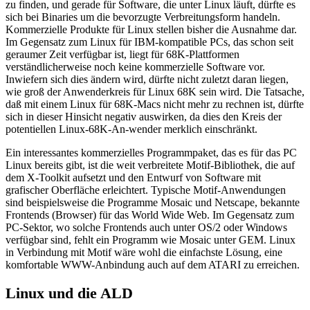
zu finden, und gerade für Software, die unter Linux läuft, dürfte es
sich bei Binaries um die bevorzugte Verbreitungsform handeln.
Kommerzielle Produkte für Linux stellen bisher die Ausnahme dar.
Im Gegensatz zum Linux für IBM-kompatible PCs, das schon seit
geraumer Zeit verfügbar ist, liegt für 68K-Plattformen
verständlicherweise noch keine kommerzielle Software vor.
Inwiefern sich dies ändern wird, dürfte nicht zuletzt daran liegen,
wie groß der Anwenderkreis für Linux 68K sein wird. Die Tatsache,
daß mit einem Linux für 68K-Macs nicht mehr zu rechnen ist, dürfte
sich in dieser Hinsicht negativ auswirken, da dies den Kreis der
potentiellen Linux-68K-An-wender merklich einschränkt.
Ein interessantes kommerzielles Programmpaket, das es für das PC
Linux bereits gibt, ist die weit verbreitete Motif-Bibliothek, die auf
dem X-Toolkit aufsetzt und den Entwurf von Software mit
grafischer Oberfläche erleichtert. Typische Motif-Anwendungen
sind beispielsweise die Programme Mosaic und Netscape, bekannte
Frontends (Browser) für das World Wide Web. Im Gegensatz zum
PC-Sektor, wo solche Frontends auch unter OS/2 oder Windows
verfügbar sind, fehlt ein Programm wie Mosaic unter GEM. Linux
in Verbindung mit Motif wäre wohl die einfachste Lösung, eine
komfortable WWW-Anbindung auch auf dem ATARI zu erreichen.
Linux und die ALD