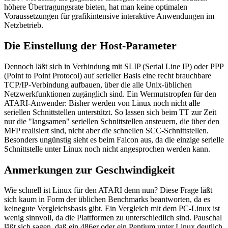
höhere Übertragungsrate bieten, hat man keine optimalen
Voraussetzungen für grafikintensive interaktive Anwendungen im
Netzbetrieb.
Die Einstellung der Host-Parameter
Dennoch läßt sich in Verbindung mit SLIP (Serial Line IP) oder PPP
(Point to Point Protocol) auf serieller Basis eine recht brauchbare
TCP/IP-Verbindung aufbauen, über die alle Unix-üblichen
Netzwerkfunktionen zugänglich sind. Ein Wermutstropfen für den
ATARI-Anwender: Bisher werden von Linux noch nicht alle
seriellen Schnittstellen unterstützt. So lassen sich beim TT zur Zeit
nur die "langsamen" seriellen Schnittstellen ansteuern, die über den
MFP realisiert sind, nicht aber die schnellen SCC-Schnittstellen.
Besonders ungünstig sieht es beim Falcon aus, da die einzige serielle
Schnittstelle unter Linux noch nicht angesprochen werden kann.
Anmerkungen zur Geschwindigkeit
Wie schnell ist Linux für den ATARI denn nun? Diese Frage läßt
sich kaum in Form der üblichen Benchmarks beantworten, da es
keinegute Vergleichsbasis gibt. Ein Vergleich mit dem PC-Linux ist
wenig sinnvoll, da die Plattformen zu unterschiedlich sind. Pauschal
läßt sich sagen, daß ein 486er oder ein Pentium unter Linux deutlich