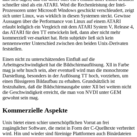
schneller sind als ein ATARI. Wird die Rechenleistung der Intel-
Prozessoren unter Microsoft Windows geschickt verschleudert, zeigt
sich unter Linux, was wirklich in diesen Systemen steckt. Gewisse
Aussagen über die Performance von Linux auf einem ATARI
erlaubt lediglich ein Vergleich mit dem ATARI System V, Release 4,
das ATARI für den TT entwickeln ließ, dann aber nicht mehr
kommerziell ver-marktet hat. Rein subjektiv ließ sich kein
nennenswerter Unterschied zwischen den beiden Unix-Derivaten
feststellen.
Einen nicht zu unterschätzenden Einfluß auf die
Arbeitsgeschwindigkeit hat die Bildschirmauflösung. Xll in Farbe
mag ja sehr husch sein, aber eventuell wird man die monochrome
Darstellung, besonders in der Auflösung TT hoch, vorziehen, um
einen flüssigeren Bildaufbau zu erhalten. Grundsätzlich ist
festzuhalten, daß die Bildschirmausgabe unter Xll bei weitem nicht
die Geschwindigkeit erreicht, die man von NVDI unter GEM
gewohnt sein mag.
Kommerzielle Aspekte
Unix bietet einen schier unerschöpflichen Vorrat an frei
zugänglicher Software, die meist in Form der C-Quelltexte verbreitet
wird. Hin und wieder sind füreinige Plattformen auch Binärdateien