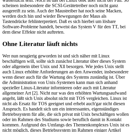
wasserdicht sein. Noch ist das bei Linux 68K aber nicht der Fall. So
scheinen insbesondere die SCSI-Gerätetreiber noch nicht ganz
ausgereift zu sein. Auch der Maustreiber hat noch seine Macken,
werden doch hin und wieder Bewegungen der Maus als
Tastendrücke fehlinterpretiert. Daß es sich hierbei um lösbare
Software-Probleme handelt, beweist das System V für den TT, bei
dem diese Effekte nicht auftreten.
Ohne Literatur läuft nichts
Wer nun neugierig geworden ist und sich näher mit Linux
beschäftigen will, sollte sich zunächst Literatur über dieses System
oder allgemein über Unix und Xll besorgen. Wie jedes Unix stellt
auch Linux erhöhte Anforderungen an den Anwender, insbesondere
wenn dieser auch für die Wartung des Systems zuständig ist. Über
die Administration von Unix-Systemen kann man sich anhand
spezieller Linux-Literatur informieren oder auch mit Literatur
allgemeiner Art [2]. Nicht nur was den erhöhten Wartungsaufwand
angeht, läßt sich Unix absolut nicht mit TOS vergleichen. Linux ist
nicht als Ersatz für TOS geeignet und erhebt auch'gar nicht diesen
Anspruch. Es handelt sich um ein interessantes, eigenständiges
Betriebssystem für alle, die sich privat mit Unix beschäftigen wollen
oder im Rahmen des Studiums sowie beruflich damit in Kontakt
kommen. Aufgrund des Umfangs des Themenkomplexes Unix ist es
nicht möglich, dieses Betriebssystem im Rahmen einiger Artikel