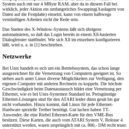
System auch mit nur 4 MByte RAM, aber da in diesem Fall bei
wirklich, jeder Aktion ein umfangreiches Swapping(Auslagern von
Daten auf die Festplatte) einsetzt, kann von einem halbwegs
vernünftigen Arbeiten nicht die Rede sein.
Das Starten des X-Window-Systems läßt sich übrigens
automatisieren, so daß das Login bereits in einem Xll-basierten
Dialogfenster stattfindet. Wie sich Xll im einzelnen konfigurieren
läßt, wird u. a. in [1] beschrieben.
Netzwerke
Bei Unix handelt es sich um ein Betriebssystem, das schon lange
ausgezeichnet für die Vernetzung von Computern geeignet ist. So
stehen auch unter Linux diverse Möglichkeiten zur Verfügung, den
eigenen Computer mit anderen Rechnern zu koppeln. Die höchste
Geschwindigkeit beim Datenaustausch bildet eine Vernetzung per
Ethernet, wie es bei Unix-Systemen Standard ist. Preisgünstige
Ethernet-Lösungen sind für den ATARI leider dünn gesät bis gar
nicht vorhanden. Hinzu kommt, daß Linux für jede Ethernet-
Hardware spezielle Treiber benötigt. Gut lachen haben TT-
Anwender, die eine Riebel Ethernet-Karte für den VME-Bus
besitzen. Diese Karten, die auch vom ATARI System V, Release 4
unterstützt werden, waren ursprünglich mit ca. 800,- DM recht teuer.