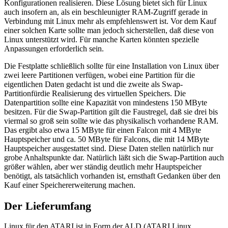
Konfigurationen realisieren. Diese Lösung bietet sich für Linux
auch insofern an, als ein beschleunigter RAM-Zugriff gerade in
Verbindung mit Linux mehr als empfehlenswert ist. Vor dem Kauf
einer solchen Karte sollte man jedoch sicherstellen, daß diese von
Linux unterstützt wird. Für manche Karten könnten spezielle
Anpassungen erforderlich sein.
Die Festplatte schließlich sollte für eine Installation von Linux über
zwei leere Partitionen verfügen, wobei eine Partition für die
eigentlichen Daten gedacht ist und die zweite als Swap-
Partitionfürdie Realisierung des virtuellen Speichers. Die
Datenpartition sollte eine Kapazität von mindestens 150 MByte
besitzen. Für die Swap-Partition gilt die Faustregel, daß sie drei bis
viermal so groß sein sollte wie das physikalisch vorhandene RAM.
Das ergibt also etwa 15 MByte für einen Falcon mit 4 MByte
Hauptspeicher und ca. 50 MByte für Falcons, die mit 14 MByte
Hauptspeicher ausgestattet sind. Diese Daten stellen natürlich nur
grobe Anhaltspunkte dar. Natürlich läßt sich die Swap-Partition auch
größer wählen, aber wer ständig deutlich mehr Hauptspeicher
benötigt, als tatsächlich vorhanden ist, ernsthaft Gedanken über den
Kauf einer Speichererweiterung machen.
Der Lieferumfang
Linux für den ATARI ist in Form der ALD (ATARI Linux