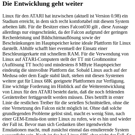
Die Entwicklung geht weiter
Linux für den ATARI hat inzwischen (aktuell ist Version 0.98) ein
Stadium erreicht, in dem sich recht komfortabel mit diesem System
arbeiten läßt. Für die Besitzer eines Falcon030 gilt , diese Aussage
allerdings nur eingeschränkt, da der Falcon aufgrund der geringen
Rechenleistung und Bildschirmauflösung sowie der
Beschränkungen im Hauptspeicher keine ideale Plattform für Linux
darstellt. Abhilfe schafft hier eventuell der Einsatz einer
Beschleunigerkarte mit schnellem RAM. Für die Verwendung von
Linux auf ATARI-Computern stellt der TT mit Großmonitor
(Auflösung TT hoch) und mindestens 8 MByte Hauptspeicher
eindeutig die sinnvollste Plattform dar. Sobald Linux auch auf der
Medusa oder dem Eagle stabil läuft, stehen mit diesen Systemen
weitere gut für Linux 68K geeignete Plattformen zur Verfügung.
Eine wichtige Forderung im Hinblick auf die Weiterentwicklung
von Linux für den ATARI besteht darin, daß die noch fehlenden
Gerätetreiber fertiggestellt werden müssen. Dies betrifft in erster
Linie die restlichen Treiber für die seriellen Schnittstellen, ohne die
eine Vernetzung des Falcon nicht möglich ist. Ohne daß solche
grundlegenden Probleme gelöst sind, macht es wenig Sinn, nach
einer GEM-Emula-tion unter Linux zu rufen, wie es hin und wieder
der Fall ist. Bevor man sich Gedanken über irgendwelche
Emulationen macht, muß zunächst einmal das emulierende System