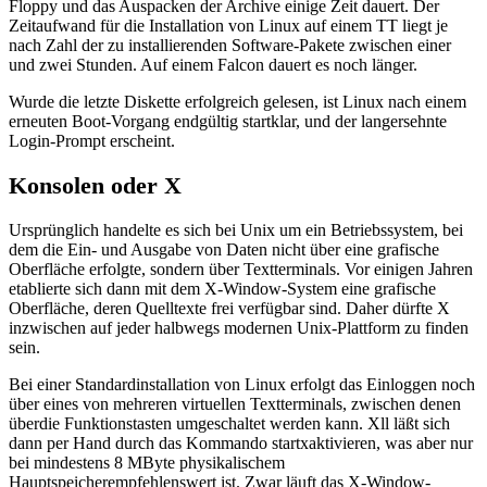
Floppy und das Auspacken der Archive einige Zeit dauert. Der
Zeitaufwand für die Installation von Linux auf einem TT liegt je
nach Zahl der zu installierenden Software-Pakete zwischen einer
und zwei Stunden. Auf einem Falcon dauert es noch länger.
Wurde die letzte Diskette erfolgreich gelesen, ist Linux nach einem
erneuten Boot-Vorgang endgültig startklar, und der langersehnte
Login-Prompt erscheint.
Konsolen oder X
Ursprünglich handelte es sich bei Unix um ein Betriebssystem, bei
dem die Ein- und Ausgabe von Daten nicht über eine grafische
Oberfläche erfolgte, sondern über Textterminals. Vor einigen Jahren
etablierte sich dann mit dem X-Window-System eine grafische
Oberfläche, deren Quelltexte frei verfügbar sind. Daher dürfte X
inzwischen auf jeder halbwegs modernen Unix-Plattform zu finden
sein.
Bei einer Standardinstallation von Linux erfolgt das Einloggen noch
über eines von mehreren virtuellen Textterminals, zwischen denen
überdie Funktionstasten umgeschaltet werden kann. Xll läßt sich
dann per Hand durch das Kommando startxaktivieren, was aber nur
bei mindestens 8 MByte physikalischem
Hauptspeicherempfehlenswert ist. Zwar läuft das X-Window-