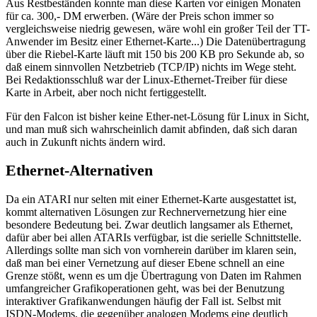
Aus Restbeständen konnte man diese Karten vor einigen Monaten
für ca. 300,- DM erwerben. (Wäre der Preis schon immer so
vergleichsweise niedrig gewesen, wäre wohl ein großer Teil der TT-
Anwender im Besitz einer Ethernet-Karte...) Die Datenübertragung
über die Riebel-Karte läuft mit 150 bis 200 KB pro Sekunde ab, so
daß einem sinnvollen Netzbetrieb (TCP/IP) nichts im Wege steht.
Bei Redaktionsschluß war der Linux-Ethernet-Treiber für diese
Karte in Arbeit, aber noch nicht fertiggestellt.
Für den Falcon ist bisher keine Ether-net-Lösung für Linux in Sicht,
und man muß sich wahrscheinlich damit abfinden, daß sich daran
auch in Zukunft nichts ändern wird.
Ethernet-Alternativen
Da ein ATARI nur selten mit einer Ethernet-Karte ausgestattet ist,
kommt alternativen Lösungen zur Rechnervernetzung hier eine
besondere Bedeutung bei. Zwar deutlich langsamer als Ethernet,
dafür aber bei allen ATARIs verfügbar, ist die serielle Schnittstelle.
Allerdings sollte man sich von vornherein darüber im klaren sein,
daß man bei einer Vernetzung auf dieser Ebene schnell an eine
Grenze stößt, wenn es um dje Übertragung von Daten im Rahmen
umfangreicher Grafikoperationen geht, was bei der Benutzung
interaktiver Grafikanwendungen häufig der Fall ist. Selbst mit
ISDN-Modems, die gegenüber analogen Modems eine deutlich