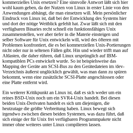
kommerzielles Unix ersetzen? Eine sinnvolle Antwort läßt sich hier
wohl kaum geben, da der Nutzen von Linux in erster Linie von den
Anwendungen abhängt, die man einsetzen will. Mein persönlicher
Eindruck von Linux ist, daß bei der Entwicklung des Systems hier
und dort der nötige Weitblick gefehlt hat. Zwar läßt sich mit den
verfügbaren Binaries recht schnell ein funktionsfähiges Unix
zusammenstellen, wer aber tiefer in die Materie einsteigen und
selber Software für Unix entwickeln will, wird des öfteren mit
Problemen konfrontiert, die es bei kommerziellen Unix-Portierungen
nicht oder nur in seltenen Fällen gibt. Hin und wieder trifft man auf
Altlasten, die daher rühren, daß Linux ursprünglich auf IBM-
kompatiblen PCs entwickelt wurde. So ist beispielsweise das
Mapping der Geräte am SCSI-Bus zu den Gerätedateien im /dev-
Verzeichnis äußerst unglücklich gewählt, was man dann zu spüren
bekommt, wenn eine zusätzliche SCSI-Platte angeschlossen oder
eine Platte entfernt wird.
Ein weiterer Kritikpunkt an Linux ist, daß es sich weder um ein
reines BSD-Unix noch um ein SVR4-Unix handelt. Bei diesen
beiden Unix-Derivaten handelt es sich um diejenigen, die
heutzutage die größte Verbreitung haben. Linux bewegt sich
irgendwo zwischen diesen beiden Systemen, was dazu führt, daß
sich einige der für Unix frei verfügbaren Programmpakete nicht
immer ohne weiteres unter Linux compilieren lassen.