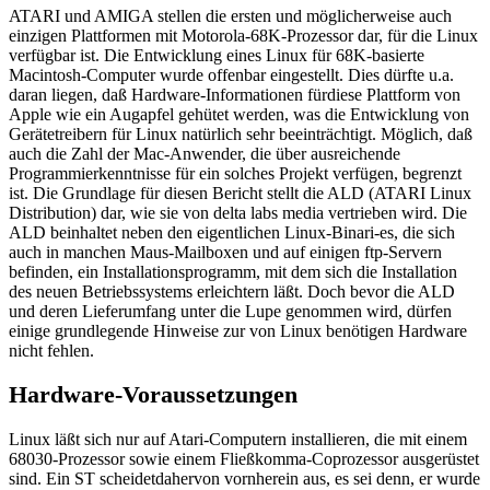
ATARI und AMIGA stellen die ersten und möglicherweise auch
einzigen Plattformen mit Motorola-68K-Prozessor dar, für die Linux
verfügbar ist. Die Entwicklung eines Linux für 68K-basierte
Macintosh-Computer wurde offenbar eingestellt. Dies dürfte u.a.
daran liegen, daß Hardware-Informationen fürdiese Plattform von
Apple wie ein Augapfel gehütet werden, was die Entwicklung von
Gerätetreibern für Linux natürlich sehr beeinträchtigt. Möglich, daß
auch die Zahl der Mac-Anwender, die über ausreichende
Programmierkenntnisse für ein solches Projekt verfügen, begrenzt
ist. Die Grundlage für diesen Bericht stellt die ALD (ATARI Linux
Distribution) dar, wie sie von delta labs media vertrieben wird. Die
ALD beinhaltet neben den eigentlichen Linux-Binari-es, die sich
auch in manchen Maus-Mailboxen und auf einigen ftp-Servern
befinden, ein Installationsprogramm, mit dem sich die Installation
des neuen Betriebssystems erleichtern läßt. Doch bevor die ALD
und deren Lieferumfang unter die Lupe genommen wird, dürfen
einige grundlegende Hinweise zur von Linux benötigen Hardware
nicht fehlen.
Hardware-Voraussetzungen
Linux läßt sich nur auf Atari-Computern installieren, die mit einem
68030-Prozessor sowie einem Fließkomma-Coprozessor ausgerüstet
sind. Ein ST scheidetdahervon vornherein aus, es sei denn, er wurde