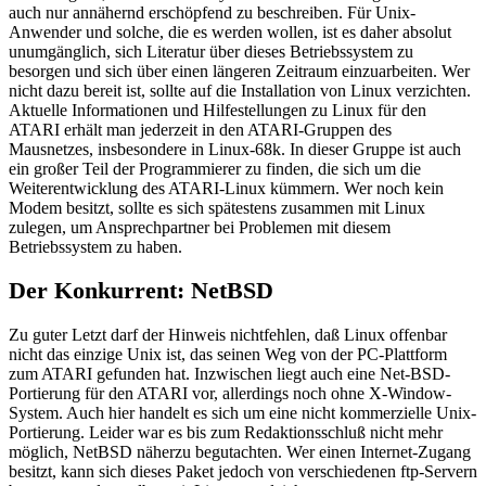
auch nur annähernd erschöpfend zu beschreiben. Für Unix-
Anwender und solche, die es werden wollen, ist es daher absolut
unumgänglich, sich Literatur über dieses Betriebssystem zu
besorgen und sich über einen längeren Zeitraum einzuarbeiten. Wer
nicht dazu bereit ist, sollte auf die Installation von Linux verzichten.
Aktuelle Informationen und Hilfestellungen zu Linux für den
ATARI erhält man jederzeit in den ATARI-Gruppen des
Mausnetzes, insbesondere in Linux-68k. In dieser Gruppe ist auch
ein großer Teil der Programmierer zu finden, die sich um die
Weiterentwicklung des ATARI-Linux kümmern. Wer noch kein
Modem besitzt, sollte es sich spätestens zusammen mit Linux
zulegen, um Ansprechpartner bei Problemen mit diesem
Betriebssystem zu haben.
Der Konkurrent: NetBSD
Zu guter Letzt darf der Hinweis nichtfehlen, daß Linux offenbar
nicht das einzige Unix ist, das seinen Weg von der PC-Plattform
zum ATARI gefunden hat. Inzwischen liegt auch eine Net-BSD-
Portierung für den ATARI vor, allerdings noch ohne X-Window-
System. Auch hier handelt es sich um eine nicht kommerzielle Unix-
Portierung. Leider war es bis zum Redaktionsschluß nicht mehr
möglich, NetBSD näherzu begutachten. Wer einen Internet-Zugang
besitzt, kann sich dieses Paket jedoch von verschiedenen ftp-Servern