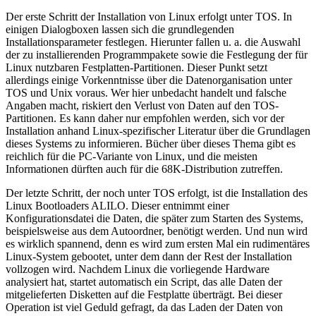
Der erste Schritt der Installation von Linux erfolgt unter TOS. In
einigen Dialogboxen lassen sich die grundlegenden
Installationsparameter festlegen. Hierunter fallen u. a. die Auswahl
der zu installierenden Programmpakete sowie die Festlegung der für
Linux nutzbaren Festplatten-Partitionen. Dieser Punkt setzt
allerdings einige Vorkenntnisse über die Datenorganisation unter
TOS und Unix voraus. Wer hier unbedacht handelt und falsche
Angaben macht, riskiert den Verlust von Daten auf den TOS-
Partitionen. Es kann daher nur empfohlen werden, sich vor der
Installation anhand Linux-spezifischer Literatur über die Grundlagen
dieses Systems zu informieren. Bücher über dieses Thema gibt es
reichlich für die PC-Variante von Linux, und die meisten
Informationen dürften auch für die 68K-Distribution zutreffen.
Der letzte Schritt, der noch unter TOS erfolgt, ist die Installation des
Linux Bootloaders ALILO. Dieser entnimmt einer
Konfigurationsdatei die Daten, die später zum Starten des Systems,
beispielsweise aus dem Autoordner, benötigt werden. Und nun wird
es wirklich spannend, denn es wird zum ersten Mal ein rudimentäres
Linux-System gebootet, unter dem dann der Rest der Installation
vollzogen wird. Nachdem Linux die vorliegende Hardware
analysiert hat, startet automatisch ein Script, das alle Daten der
mitgelieferten Disketten auf die Festplatte überträgt. Bei dieser
Operation ist viel Geduld gefragt, da das Laden der Daten von