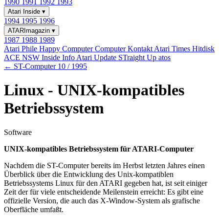
1990
1991
1992
1993
Atari Inside
▾
1994
1995
1996
ATARImagazin
▾
1987
1988
1989
Atari Phile
Happy Computer
Computer Kontakt
Atari Times
Hitdisk
ACE NSW Inside Info
Atari Update
STraight Up
atos
← ST-Computer 10 / 1995
Linux - UNIX-kompatibles
Betriebssystem
Software
UNIX-kompatibles Betriebssystem für ATARI-Computer
Nachdem die ST-Computer bereits im Herbst letzten Jahres einen
Überblick über die Entwicklung des Unix-kompatiblen
Betriebssystems Linux für den ATARI gegeben hat, ist seit einiger
Zeit der für viele entscheidende Meilenstein erreicht: Es gibt eine
offizielle Version, die auch das X-Window-System als grafische
Oberfläche umfaßt.