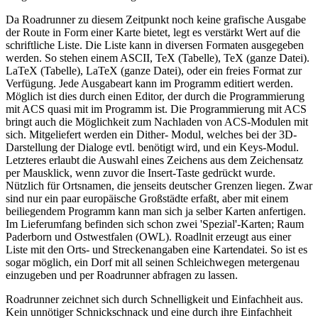
Da Roadrunner zu diesem Zeitpunkt noch keine grafische Ausgabe
der Route in Form einer Karte bietet, legt es verstärkt Wert auf die
schriftliche Liste. Die Liste kann in diversen Formaten ausgegeben
werden. So stehen einem ASCII, TeX (Tabelle), TeX (ganze Datei).
LaTeX (Tabelle), LaTeX (ganze Datei), oder ein freies Format zur
Verfügung. Jede Ausgabeart kann im Programm editiert werden.
Möglich ist dies durch einen Editor, der durch die Programmierung
mit ACS quasi mit im Programm ist. Die Programmierung mit ACS
bringt auch die Möglichkeit zum Nachladen von ACS-Modulen mit
sich. Mitgeliefert werden ein Dither- Modul, welches bei der 3D-
Darstellung der Dialoge evtl. benötigt wird, und ein Keys-Modul.
Letzteres erlaubt die Auswahl eines Zeichens aus dem Zeichensatz
per Mausklick, wenn zuvor die Insert-Taste gedrückt wurde.
Nützlich für Ortsnamen, die jenseits deutscher Grenzen liegen. Zwar
sind nur ein paar europäische Großstädte erfaßt, aber mit einem
beiliegendem Programm kann man sich ja selber Karten anfertigen.
Im Lieferumfang befinden sich schon zwei 'Spezial'-Karten; Raum
Paderborn und Ostwestfalen (OWL). Roadlnit erzeugt aus einer
Liste mit den Orts- und Streckenangaben eine Kartendatei. So ist es
sogar möglich, ein Dorf mit all seinen Schleichwegen metergenau
einzugeben und per Roadrunner abfragen zu lassen.
Roadrunner zeichnet sich durch Schnelligkeit und Einfachheit aus.
Kein unnötiger Schnickschnack und eine durch ihre Einfachheit