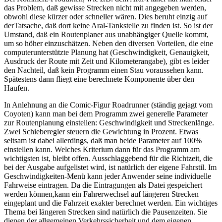
das Problem, daß gewisse Strecken nicht mit angegeben werden,
obwohl diese kürzer oder schneller wären. Dies beruht einzig auf
derTatsache, daß dort keine Aral-Tankstelle zu finden ist. So ist der
Umstand, daß ein Routenplaner aus unabhängiger Quelle kommt,
um so höher einzuschätzen. Neben den diversen Vorteilen, die eine
computerunterstützte Planung hat (Geschwindigkeit, Genauigkeit,
Ausdruck der Route mit Zeit und Kilometerangabe), gibt es leider
den Nachteil, daß kein Programm einen Stau voraussehen kann.
Spätestens dann fliegt eine berechnete Komponente über den
Haufen.
In Anlehnung an die Comic-Figur Roadrunner (ständig gejagt vom
Coyoten) kann man bei dem Programm zwei generelle Parameter
zur Routenplanung einstellen: Geschwindigkeit und Streckenlänge.
Zwei Schieberegler steuern die Gewichtung in Prozent. Etwas
seltsam ist dabei allerdings, daß man beide Parameter auf 100%
einstellen kann. Welches Kriterium dann für das Programm am
wichtigsten ist, bleibt offen. Ausschlaggebend für die Richtzeit, die
bei der Ausgabe aufgelistet wird, ist natürlich der eigene Fahrstil. Im
Geschwindigkeiten-Menü kann jeder Anwender seine individuelle
Fahrweise eintragen. Da die Eintragungen als Datei gespeichert
werden können,kann ein Fahrerwechsel auf längeren Strecken
eingeplant und die Fahrzeit exakter berechnet werden. Ein wichtiges
Thema bei längeren Strecken sind natürlich die Pausenzeiten. Sie
dienen der allgemeinen Verkehrssicherheit und dem eigenen