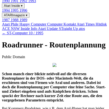
1990
1991
1992
1993
Atari Inside
▾
1994
1995
1996
ATARImagazin
▾
1987
1988
1989
Atari Phile
Happy Computer
Computer Kontakt
Atari Times
Hitdisk
ACE NSW Inside Info
Atari Update
STraight Up
atos
← ST-Computer 10 / 1995
Roadrunner - Routenplannung
Public Domain
Schon manch einer blickte neidvoll auf die diversen
Routenplaner in der DOS- oder Macintosh-Welt, die da
erschienen sind von Firmen wie Aral und anderen. Dabei ist
doch die Routenplanung per Computer eine feine Sache. Start-
und Zielort eingeben und aufs Knöpfchen drücken. Schon
spuckt der Rechner nach kurzer Zeit eine Route aus, die den
vorgegebenen Parametern entspricht.
Bei Kommerz-Produkten, wie z.B. dem Aral-Planer hat man leider