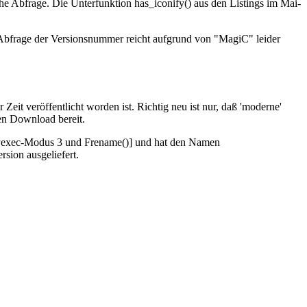
iche Abfrage. Die Unterfunktion has_iconify() aus den Listings im Mai-
Abfrage der Versionsnummer reicht aufgrund von "MagiC" leider
Zeit veröffentlicht worden ist. Richtig neu ist nur, daß 'moderne'
n Download bereit.
 [Pexec-Modus 3 und Frename()] und hat den Namen
ion ausgeliefert.