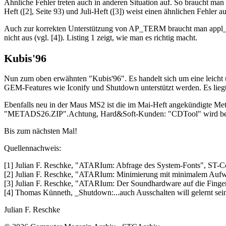
Ähnliche Fehler treten auch in anderen Situation auf. So braucht man 
Heft ([2], Seite 93) und Juli-Heft ([3]) weist einen ähnlichen Fehler au
Auch zur korrekten Unterstützung von AP_TERM braucht man appl_get
nicht aus (vgl. [4]). Listing 1 zeigt, wie man es richtig macht.
Kubis'96
Nun zum oben erwähnten "Kubis'96". Es handelt sich um eine leicht übe
GEM-Features wie Iconify und Shutdown unterstützt werden. Es li
Ebenfalls neu in der Maus MS2 ist die im Mai-Heft angekündigte M
"METADS26.ZIP".Achtung, Hard&Soft-Kunden: "CDTool" wird bereits 
Bis zum nächsten Mal!
Quellennachweis:
[1] Julian F. Reschke, "ATARIum: Abfrage des System-Fonts", ST-C
[2] Julian F. Reschke, "ATARIum: Minimierung mit minimalem Aufw
[3] Julian F. Reschke, "ATARIum: Der Soundhardware auf die Finger
[4] Thomas Künneth, _Shutdown:...auch Ausschalten will gelernt sei
Julian F. Reschke