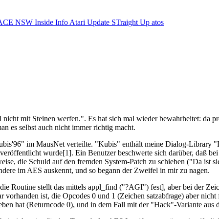
ACE NSW Inside Info
Atari Update
STraight Up
atos
 nicht mit Steinen werfen.". Es hat sich mal wieder bewahrheitet: da p
an es selbst auch nicht immer richtig macht.
ubis'96" im MausNet verteilte. "Kubis" enthält meine Dialog-Library 
veröffentlicht wurde[1]. Ein Benutzer beschwerte sich darüber, daß b
eise, die Schuld auf den fremden System-Patch zu schieben ("Da ist sic
andere im AES auskennt, und so begann der Zweifel in mir zu nagen.
ie Routine stellt das mittels appl_find ("?AGI") fest], aber bei der Z
war vorhanden ist, die Opcodes 0 und 1 (Zeichen satzabfrage) aber nicht
geben hat (Returncode 0), und in dem Fall mit der "Hack"-Variante aus 