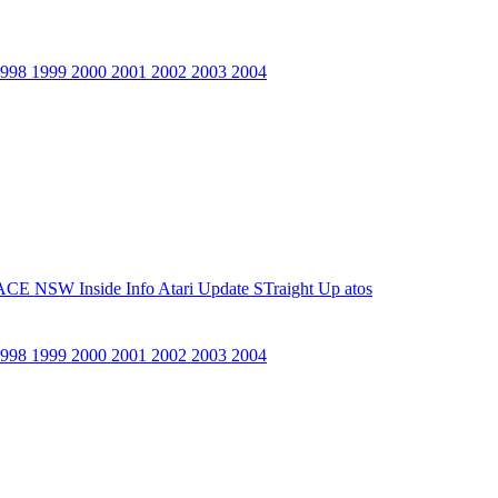
1998
1999
2000
2001
2002
2003
2004
ACE NSW Inside Info
Atari Update
STraight Up
atos
1998
1999
2000
2001
2002
2003
2004