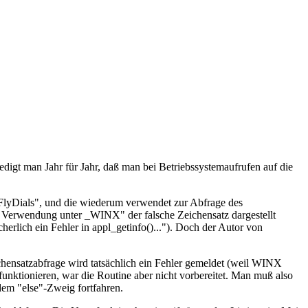
redigt man Jahr für Jahr, daß man bei Betriebssystemaufrufen auf die
"FlyDials", und die wiederum verwendet zur Abfrage des
ei Verwendung unter _WINX" der falsche Zeichensatz dargestellt
herlich ein Fehler in appl_getinfo()..."). Doch der Autor von
eichensatzabfrage wird tatsächlich ein Fehler gemeldet (weil WINX
 funktionieren, war die Routine aber nicht vorbereitet. Man muß also
dem "else"-Zweig fortfahren.