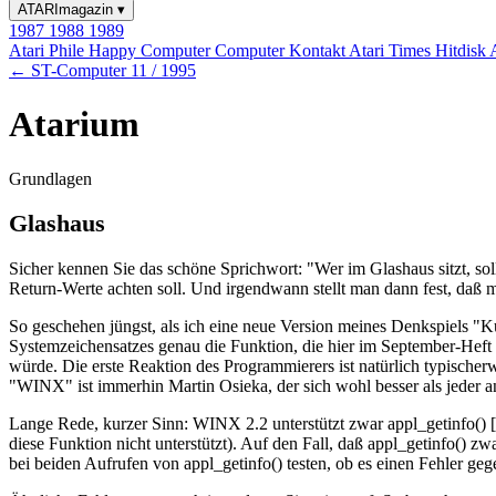
ATARImagazin
▾
1987
1988
1989
Atari Phile
Happy Computer
Computer Kontakt
Atari Times
Hitdisk
← ST-Computer 11 / 1995
Atarium
Grundlagen
Glashaus
Sicher kennen Sie das schöne Sprichwort: "Wer im Glashaus sitzt, soll
Return-Werte achten soll. Und irgendwann stellt man dann fest, daß m
So geschehen jüngst, als ich eine neue Version meines Denkspiels "K
Systemzeichensatzes genau die Funktion, die hier im September-Heft 
würde. Die erste Reaktion des Programmierers ist natürlich typischerw
"WINX" ist immerhin Martin Osieka, der sich wohl besser als jeder 
Lange Rede, kurzer Sinn: WINX 2.2 unterstützt zwar appl_getinfo() [d
diese Funktion nicht unterstützt). Auf den Fall, daß appl_getinfo() z
bei beiden Aufrufen von appl_getinfo() testen, ob es einen Fehler ge