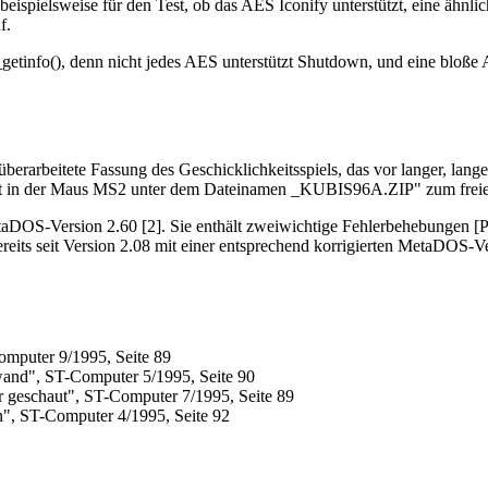
beispielsweise für den Test, ob das AES Iconify unterstützt, eine ähnl
f.
info(), denn nicht jedes AES unterstützt Shutdown, und eine bloße 
rarbeitete Fassung des Geschicklichkeitsspiels, das vor langer, langer 
egt in der Maus MS2 unter dem Dateinamen _KUBIS96A.ZIP" zum freie
etaDOS-Version 2.60 [2]. Sie enthält zweiwichtige Fehlerbehebungen
seit Version 2.08 mit einer entsprechend korrigierten MetaDOS-Vers
omputer 9/1995, Seite 89
and", ST-Computer 5/1995, Seite 90
 geschaut", ST-Computer 7/1995, Seite 89
n", ST-Computer 4/1995, Seite 92