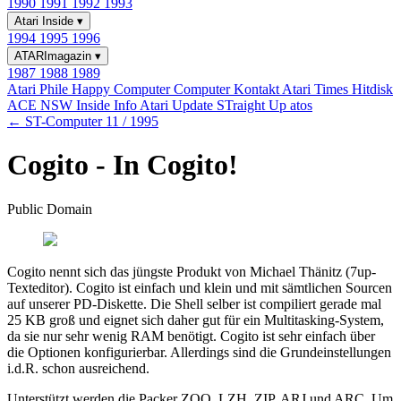
1990
1991
1992
1993
Atari Inside
▾
1994
1995
1996
ATARImagazin
▾
1987
1988
1989
Atari Phile
Happy Computer
Computer Kontakt
Atari Times
Hitdisk
ACE NSW Inside Info
Atari Update
STraight Up
atos
← ST-Computer 11 / 1995
Cogito - In Cogito!
Public Domain
Cogito nennt sich das jüngste Produkt von Michael Thänitz (7up-
Texteditor). Cogito ist einfach und klein und mit sämtlichen Sourcen
auf unserer PD-Diskette. Die Shell selber ist compiliert gerade mal
25 KB groß und eignet sich daher gut für ein Multitasking-System,
da sie nur sehr wenig RAM benötigt. Cogito ist sehr einfach über
die Optionen konfigurierbar. Allerdings sind die Grundeinstellungen
i.d.R. schon ausreichend.
Unterstützt werden die Packer ZOO, LZH, ZIP, ARJ und ARC. Um