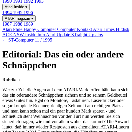
1990
1991
1992
1993
Atari Inside
▾
1994
1995
1996
ATARImagazin
▾
1987
1988
1989
Atari Phile
Happy Computer
Computer Kontakt
Atari Times
Hitdisk
ACE NSW Inside Info
Atari Update
STraight Up
atos
← ST-Computer 11 / 1995
Editorial: Das ein oder andere
Schnäppchen
Rubriken
Wer zur Zeit die Augen auf dem ATARI-Markt offen hält, kann sich
das ein oderandere Schnäppchen sichern und so seinem Geldbeutel
etwas Gutes tun. Egal ob Monitore, Tastaturen, Laserdrucker oder
sogar komplette Rechner, richtigen Zeitpunkt am richtigen Platz -
und man kann schon mal ein paar hundert Mark sparen - und
schließlich steht Weihnachten vor der Tür! nun werden Sie sich
sicherlich fragen, wie und vor allem woher das kommt? Die Anwort
lautet, daß immer wieder Restposten aus ehemaligen ATARI-Lagern