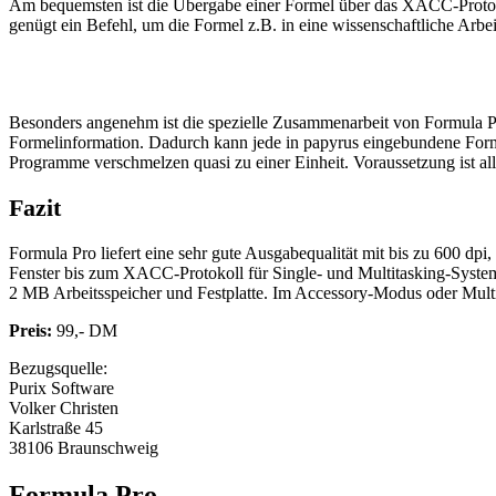
Am bequemsten ist die Übergabe einer Formel über das XACC-Protoko
genügt ein Befehl, um die Formel z.B. in eine wissenschaftliche Arbe
Besonders angenehm ist die spezielle Zusammenarbeit von Formula Pr
Formelinformation. Dadurch kann jede in papyrus eingebundene Form
Programme verschmelzen quasi zu einer Einheit. Voraussetzung ist all
Fazit
Formula Pro liefert eine sehr gute Ausgabequalität mit bis zu 600 dpi
Fenster bis zum XACC-Protokoll für Single- und Multitasking-System
2 MB Arbeitsspeicher und Festplatte. Im Accessory-Modus oder Multi
Preis:
99,- DM
Bezugsquelle:
Purix Software
Volker Christen
Karlstraße 45
38106 Braunschweig
Formula Pro