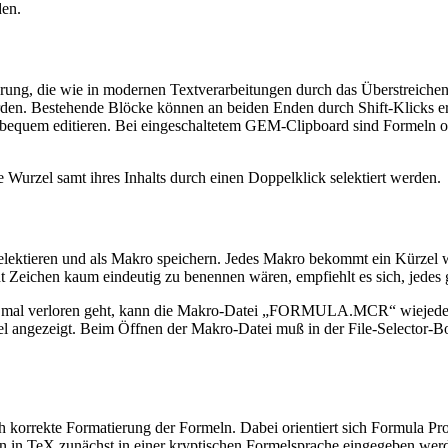
den.
erung, die wie in modernen Textverarbeitungen durch das Überstreiche
rden. Bestehende Blöcke können an beiden Enden durch Shift-Klicks er
bequem editieren. Bei eingeschaltetem GEM-Clipboard sind Formeln o
Wurzel samt ihres Inhalts durch einen Doppelklick selektiert werden.
selektieren und als Makro speichern. Jedes Makro bekommt ein Kürzel
t Zeichen kaum eindeutig zu benennen wären, empfiehlt es sich, jedes
iste mal verloren geht, kann die Makro-Datei „FORMULA.MCR“ wiejede
el angezeigt. Beim Öffnen der Makro-Datei muß in der File-Selector-Bo
h korrekte Formatierung der Formeln. Dabei orientiert sich Formula P
ln in TeX zunächst in einer kryptischen Formelsprache eingegeben wer