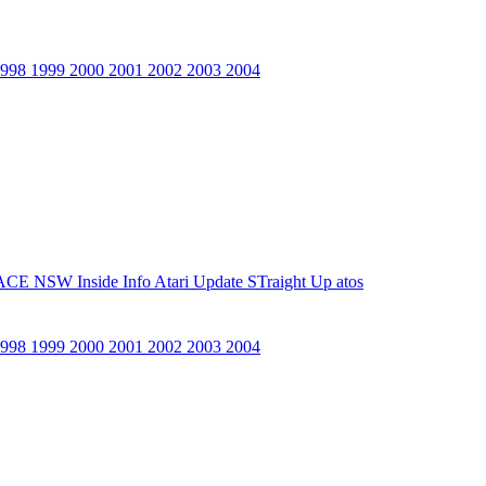
1998
1999
2000
2001
2002
2003
2004
ACE NSW Inside Info
Atari Update
STraight Up
atos
1998
1999
2000
2001
2002
2003
2004