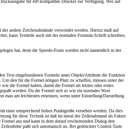
e Druckausgabe für HP-kompatible Drucker zur Verfügung. Wer auf
ei der andere Zeichenabstände verwendet werden. Hierzu muß auf
et, kann Textteile auch mit der normalen Formula-Schrift schreiben.
elegen hat, denn die Speedo-Fonts werden nicht namentlich in der
n den Text eingebundenen Formeln unter Objekt/Attribute die Funktion
 Um den für die Formel nötigen Platz zu schaffen, müssen unter der
wie die Formel haben, damit die Formel als letztes oder erstes
ngepaßt werden. Da die Formel sich so wie ein normales Wort
ann man am leichtesten ernennen, wenn unter Einstellung/Darstellung
 mit einer entsprechend hohen Punktgröße versehen werden. Da dies
tzung für diese Technik ist daß im üneal der Zeilenabstand als Faktor
dene Formel aus und kann in dem darauf erscheinenden Dialog den
Zeilenhöhe paßt sich automatisch an. Bei gedrückter Control-Taste