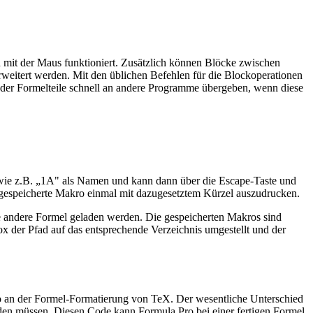
n mit der Maus funktioniert. Zusätzlich können Blöcke zwischen
weitert werden. Mit den üblichen Befehlen für die Blockoperationen
der Formelteile schnell an andere Programme übergeben, wenn diese
 wie z.B. „1A" als Namen und kann dann über die Escape-Taste und
 gespeicherte Makro einmal mit dazugesetztem Kürzel auszudrucken.
 andere Formel geladen werden. Die gespeicherten Makros sind
x der Pfad auf das entsprechende Verzeichnis umgestellt und der
ro an der Formel-Formatierung von TeX. Der wesentliche Unterschied
den müssen. Diesen Code kann Formula Pro bei einer fertigen Formel