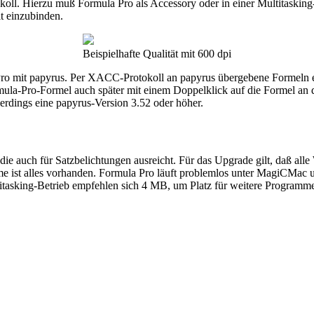
ll. Hierzu muß Formula Pro als Accessory oder in einer Multitasking
it einzubinden.
Beispielhafte Qualität mit 600 dpi
o mit papyrus. Per XACC-Protokoll an papyrus übergebene Formeln ent
ula-Pro-Formel auch später mit einem Doppelklick auf die Formel an 
erdings eine papyrus-Version 3.52 oder höher.
, die auch für Satzbelichtungen ausreicht. Für das Upgrade gilt, daß a
e ist alles vorhanden. Formula Pro läuft problemlos unter MagiCMac u
tasking-Betrieb empfehlen sich 4 MB, um Platz für weitere Programme