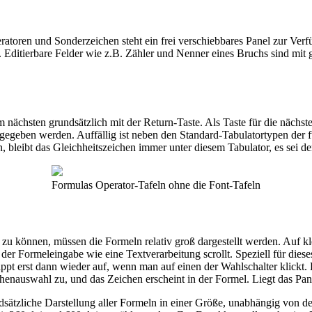
atoren und Sonderzeichen steht ein frei verschiebbares Panel zur Verfü
d. Editierbare Felder wie z.B. Zähler und Nenner eines Bruchs sind mit
chsten grundsätzlich mit der Return-Taste. Als Taste für die nächste Z
gegeben werden. Auffällig ist neben den Standard-Tabulatortypen der fü
, bleibt das Gleichheitszeichen immer unter diesem Tabulator, es sei 
Formulas Operator-Tafeln ohne die Font-Tafeln
zu können, müssen die Formeln relativ groß dargestellt werden. Auf k
er Formeleingabe wie eine Textverarbeitung scrollt. Speziell für diese
ppt erst dann wieder auf, wenn man auf einen der Wahlschalter klickt
enauswahl zu, und das Zeichen erscheint in der Formel. Liegt das Pane
dsätzliche Darstellung aller Formeln in einer Größe, unabhängig von 