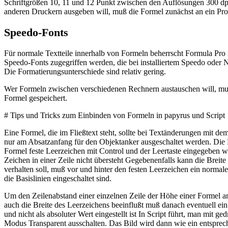
Schriftgrößen 10, 11 und 12 Punkt zwischen den Auflösungen 300 dp
anderen Druckern ausgeben will, muß die Formel zunächst an ein Pr
Speedo-Fonts
Für normale Textteile innerhalb von Formeln beherrscht Formula Pro
Speedo-Fonts zugegriffen werden, die bei installiertem Speedo oder 
Die Formatierungsunterschiede sind relativ gering.
Wer Formeln zwischen verschiedenen Rechnern austauschen will, muß 
Formel gespeichert.
# Tips und Tricks zum Einbinden von Formeln in papyrus und Script
Eine Formel, die im Fließtext steht, sollte bei Textänderungen mit d
nur am Absatzanfang für den Objektanker ausgeschaltet werden. Die 
Formel feste Leerzeichen mit Control und der Leertaste eingegeben we
Zeichen in einer Zeile nicht übersteht Gegebenenfalls kann die Brei
verhalten soll, muß vor und hinter den festen Leerzeichen ein normal
die Basislinien eingeschaltet sind.
Um den Zeilenabstand einer einzelnen Zeile der Höhe einer Formel a
auch die Breite des Leerzeichens beeinflußt muß danach eventuell ein
und nicht als absoluter Wert eingestellt ist In Script führt, man mit
Modus Transparent ausschalten. Das Bild wird dann wie ein entsprech