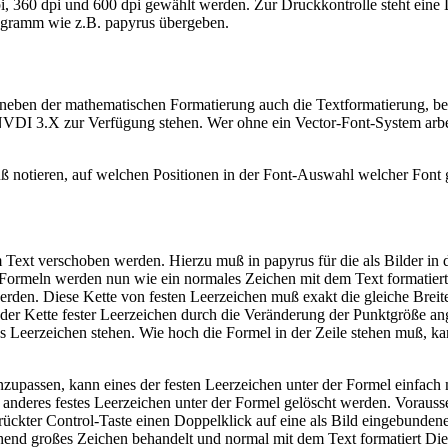
i, 360 dpi und 600 dpi gewählt werden. Zur Druckkontrolle steht ein
ogramm wie z.B. papyrus übergeben.
 neben der mathematischen Formatierung auch die Textformatierung, b
NVDI 3.X zur Verfügung stehen. Wer ohne ein Vector-Font-System arbeit
notieren, auf welchen Positionen in der Font-Auswahl welcher Font g
em Text verschoben werden. Hierzu muß in papyrus für die als Bilder i
Formeln werden nun wie ein normales Zeichen mit dem Text formatiert.
rden. Diese Kette von festen Leerzeichen muß exakt die gleiche Breite 
te der Kette fester Leerzeichen durch die Veränderung der Punktgröße a
es Leerzeichen stehen. Wie hoch die Formel in der Zeile stehen muß, k
nzupassen, kann eines der festen Leerzeichen unter der Formel einfach
 anderes festes Leerzeichen unter der Formel gelöscht werden. Vorausse
 gedrückter Control-Taste einen Doppelklick auf eine als Bild eingebun
end großes Zeichen behandelt und normal mit dem Text formatiert Die 