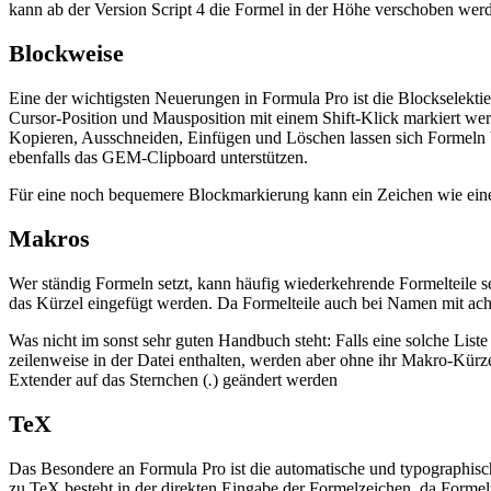
kann ab der Version Script 4 die Formel in der Höhe verschoben wer
Blockweise
Eine der wichtigsten Neuerungen in Formula Pro ist die Blockselekti
Cursor-Position und Mausposition mit einem Shift-Klick markiert we
Kopieren, Ausschneiden, Einfügen und Löschen lassen sich Formeln 
ebenfalls das GEM-Clipboard unterstützen.
Für eine noch bequemere Blockmarkierung kann ein Zeichen wie eine 
Makros
Wer ständig Formeln setzt, kann häufig wiederkehrende Formelteile 
das Kürzel eingefügt werden. Da Formelteile auch bei Namen mit ach
Was nicht im sonst sehr guten Handbuch steht: Falls eine solche L
zeilenweise in der Datei enthalten, werden aber ohne ihr Makro-Kürz
Extender auf das Sternchen (
.
) geändert werden
TeX
Das Besondere an Formula Pro ist die automatische und typographisc
zu TeX besteht in der direkten Eingabe der Formelzeichen, da Forme