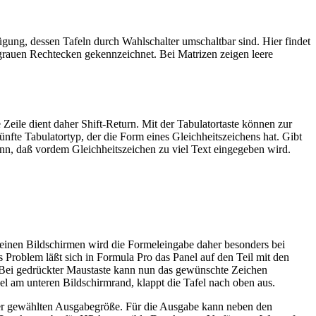
gung, dessen Tafeln durch Wahlschalter umschaltbar sind. Hier findet
 grauen Rechtecken gekennzeichnet. Bei Matrizen zeigen leere
eile dient daher Shift-Return. Mit der Tabulatortaste können zur
nfte Tabulatortyp, der die Form eines Gleichheitszeichens hat. Gibt
denn, daß vordem Gleichheitszeichen zu viel Text eingegeben wird.
leinen Bildschirmen wird die Formeleingabe daher besonders bei
s Problem läßt sich in Formula Pro das Panel auf den Teil mit den
. Bei gedrückter Maustaste kann nun das gewünschte Zeichen
l am unteren Bildschirmrand, klappt die Tafel nach oben aus.
der gewählten Ausgabegröße. Für die Ausgabe kann neben den