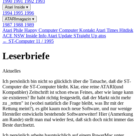
1990
1991
1992
1993
Atari Inside
▾
1994
1995
1996
ATARImagazin
▾
1987
1988
1989
Atari Phile
Happy Computer
Computer Kontakt
Atari Times
Hitdisk
ACE NSW Inside Info
Atari Update
STraight Up
atos
← ST-Computer 11 / 1995
Leserbriefe
Aktuelles
Ich persönlich bin nicht so glücklich über die Tatsache, daß die ST-
Computer die ST-Computer bleibt. Klar, eine reine ATARI(und
Kompatibler) Zeitschrift ist schon etwas Feines, aber wie lange kann
sie existieren? Ihr habt richtig festgestellt, daß der Markt nicht mehr
zu _retten" ist (wobei natürlich die Frage bleibt, was Ihr mit der
Rettung meint?), es gibt kaum noch neue Software, und nur wenige
Hersteller entwickeln bestehende Softwareweiter! Hier (Anmerkung
am Rande) stellt man mal wieder fest, daß sich doch nicht immer das
Beste durchsetzt.
Ich persönlich arbeite hauptsächlich auf einem PowerMac unter