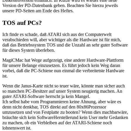
Diskettenversion erhältlich. In Kürze wird es wieder eine neue
Version der PD-Datenbank geben. Beachten Sie hierzu jeweils
unsere PD-Seiten am Ende des Heftes.
TOS auf PCs?
Ich finde es schade, daß ATARI sich aus der Computerwelt
verabschieden will, aber wichtiger als die Hardware ist für mich,
daß das Betriebssystem TOS und die Unzahl an sehr guter Software
für dieses System überleben.
MagiCMac hat Wege aufgezeigt, eine andere Hardware-Plattform
für unsere Belange einzusetzen. Es führt jedoch kein Weg daran
vorbei, daß die PC-Schiene nun einmal die verbreitetste Hardware
ist.
Wenn die Janus-Karte nicht so teuer wäre, könnte man sicher auch
so manchen PC-Besitzer auf unser System neugierig machen. An
guter ATARI-Software herrscht ja kein Mangel.
Ich selbst habe vom Programmieren keine Ahnung, aber wäre es
denn nicht denkbar, TOS direkt auf den 80x86Prozessor
umzusetzen und von Festplatte zu booten? Wenn dies machbarwäre,
bräuchte sich kein SoftwareHerstellerund kein User mehr Gedanken
zu machen, ob ein Verbleiben auf der ATARI-Schiene noch
lohnenswert ist.