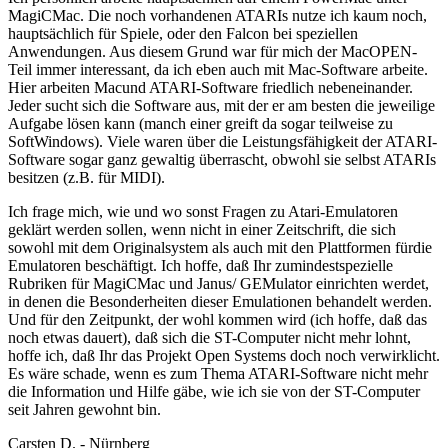
MagiCMac. Die noch vorhandenen ATARIs nutze ich kaum noch,
hauptsächlich für Spiele, oder den Falcon bei speziellen
Anwendungen. Aus diesem Grund war für mich der MacOPEN-
Teil immer interessant, da ich eben auch mit Mac-Software arbeite.
Hier arbeiten Macund ATARI-Software friedlich nebeneinander.
Jeder sucht sich die Software aus, mit der er am besten die jeweilige
Aufgabe lösen kann (manch einer greift da sogar teilweise zu
SoftWindows). Viele waren über die Leistungsfähigkeit der ATARI-
Software sogar ganz gewaltig überrascht, obwohl sie selbst ATARIs
besitzen (z.B. für MIDI).
Ich frage mich, wie und wo sonst Fragen zu Atari-Emulatoren
geklärt werden sollen, wenn nicht in einer Zeitschrift, die sich
sowohl mit dem Originalsystem als auch mit den Plattformen fürdie
Emulatoren beschäftigt. Ich hoffe, daß Ihr zumindestspezielle
Rubriken für MagiCMac und Janus/ GEMulator einrichten werdet,
in denen die Besonderheiten dieser Emulationen behandelt werden.
Und für den Zeitpunkt, der wohl kommen wird (ich hoffe, daß das
noch etwas dauert), daß sich die ST-Computer nicht mehr lohnt,
hoffe ich, daß Ihr das Projekt Open Systems doch noch verwirklicht.
Es wäre schade, wenn es zum Thema ATARI-Software nicht mehr
die Information und Hilfe gäbe, wie ich sie von der ST-Computer
seit Jahren gewohnt bin.
Carsten D. - Nürnberg