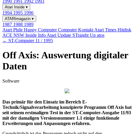
1990
1991
1992
1993
Atari Inside
▾
1994
1995
1996
ATARImagazin
▾
1987
1988
1989
Atari Phile
Happy Computer
Computer Kontakt
Atari Times
Hitdisk
ACE NSW Inside Info
Atari Update
STraight Up
atos
← ST-Computer 11 / 1995
Off Axis: Auswertung digitaler
Daten
Software
Das primär für den Einsatz im Bereich E-
Technik/Signalverarbeitung konzipierte Programm Off Axis hat
seit seinem erstmaligen Test in der ST-Computer-Ausgabe 11/93
mit der damaligen Versionsnummer 1.1 einige funktionale
Erweiterungen und Anpassungen erfahren.
Grundsätzlich ist das Programm jedoch nicht auf den