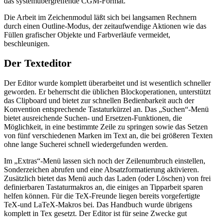
das systemübergreifende CGM-Format.
Die Arbeit im Zeichenmodul läßt sich bei langsamen Rechnern
durch einen Outline-Modus, der zeitaufwendige Aktionen wie das
Füllen grafischer Objekte und Farbverläufe vermeidet,
beschleunigen.
Der Texteditor
Der Editor wurde komplett überarbeitet und ist wesentlich schneller
geworden. Er beherrscht die üblichen Blockoperationen, unterstützt
das Clipboard und bietet zur schnellen Bedienbarkeit auch der
Konvention entsprechende Tastaturkürzel an. Das „Suchen“-Menü
bietet ausreichende Suchen- und Ersetzen-Funktionen, die
Möglichkeit, in eine bestimmte Zeile zu springen sowie das Setzen
von fünf verschiedenen Marken im Text an, die bei größeren Texten
ohne lange Sucherei schnell wiedergefunden werden.
Im „Extras“-Menü lassen sich noch der Zeilenumbruch einstellen,
Sonderzeichen abrufen und eine Absatzformatierung aktivieren.
Zusätzlich bietet das Menü auch das Laden (oder Löschen) von frei
definierbaren Tastaturmakros an, die einiges an Tipparbeit sparen
helfen können. Für die TeX-Freunde liegen bereits vorgefertigte
TeX-und LaTeX-Makros bei. Das Handbuch wurde übrigens
komplett in Tex gesetzt. Der Editor ist für seine Zwecke gut