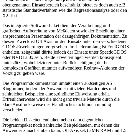
obengenannten Einsatzbereich beschränkt, bietet es doch auch z.B.
statistische Standardverfahren wie die Regressionsanalyse oder den
X2-Test.
Das integrierte Software-Paket dient der Verarbeitung und
grafischen Aufbereitung von Meßdaten sowie der Erstellung einer
ansprechenden Präsentation der dazugehörigen Dokumentation. Zu
diesem Zweck ist Off Axis für den Einsatz unter den verschiedenen
GDOS-Erweiterungen vorgesehen. Im Lieferumfang ist FontGDOS
enthalten, zeitgemäß dürfte jedoch der Einsatz unter SpeedoGDOS
oder NVDI 3.0x sein. Beide Erweiterungen werden konsequent
unterstützt, wobei letzterer unter Berücksichtigung der bei
komplexen Grafiken mitunter aufwendigen Redraw-Aktionen der
Vorzug zu geben wäre.
Die Programmdokumentation umfaßt einen 360seitigen A5-
Ringordner, in dem der Anwender mit vielen Hardcopies und
zahlreichen Beispielen eine gründliche Einweisung erhält.
Erfreulicherweise wird die nicht ganz triviale Materie durch die
klare Ausdrucksweise des Flandbuches nicht noch unnötig
verschleiert.
Die beiden Disketten enthalten neben dem eigentlichen
Programmpaket noch zahlreiche Beispieldateien, mit denen der
Anwender zunächst üben kann. Off Axis setzt 2MB RAM und 1.5