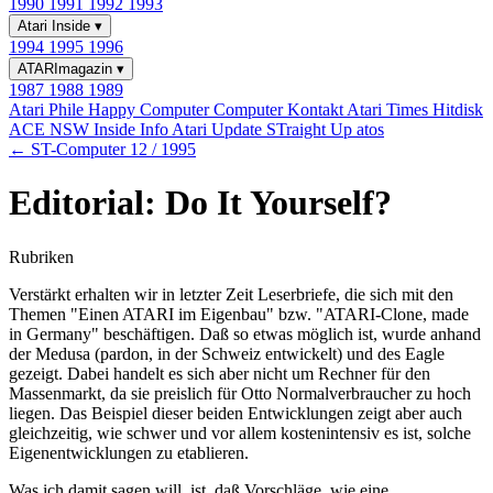
1990
1991
1992
1993
Atari Inside
▾
1994
1995
1996
ATARImagazin
▾
1987
1988
1989
Atari Phile
Happy Computer
Computer Kontakt
Atari Times
Hitdisk
ACE NSW Inside Info
Atari Update
STraight Up
atos
← ST-Computer 12 / 1995
Editorial: Do It Yourself?
Rubriken
Verstärkt erhalten wir in letzter Zeit Leserbriefe, die sich mit den
Themen "Einen ATARI im Eigenbau" bzw. "ATARI-Clone, made
in Germany" beschäftigen. Daß so etwas möglich ist, wurde anhand
der Medusa (pardon, in der Schweiz entwickelt) und des Eagle
gezeigt. Dabei handelt es sich aber nicht um Rechner für den
Massenmarkt, da sie preislich für Otto Normalverbraucher zu hoch
liegen. Das Beispiel dieser beiden Entwicklungen zeigt aber auch
gleichzeitig, wie schwer und vor allem kostenintensiv es ist, solche
Eigenentwicklungen zu etablieren.
Was ich damit sagen will, ist, daß Vorschläge, wie eine