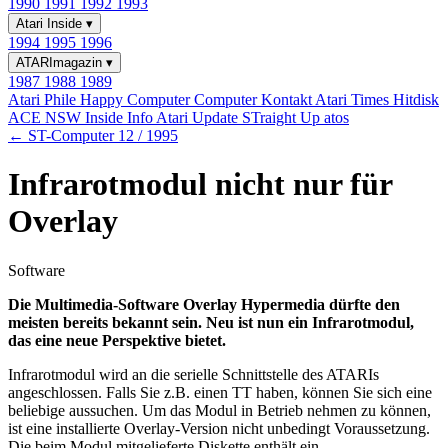
1990
1991
1992
1993
Atari Inside
▾
1994
1995
1996
ATARImagazin
▾
1987
1988
1989
Atari Phile
Happy Computer
Computer Kontakt
Atari Times
Hitdisk
ACE NSW Inside Info
Atari Update
STraight Up
atos
← ST-Computer 12 / 1995
Infrarotmodul nicht nur für
Overlay
Software
Die Multimedia-Software Overlay Hypermedia dürfte den
meisten bereits bekannt sein. Neu ist nun ein Infrarotmodul,
das eine neue Perspektive bietet.
Infrarotmodul wird an die serielle Schnittstelle des ATARIs
angeschlossen. Falls Sie z.B. einen TT haben, können Sie sich eine
beliebige aussuchen. Um das Modul in Betrieb nehmen zu können,
ist eine installierte Overlay-Version nicht unbedingt Voraussetzung.
Die beim Modul mitgelieferte Diskette enthält ein