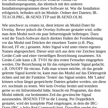
Installationsprogramm, das identisch mit den anderen
Installationsprogrammen dieser Software ist. War die Installation
erfolgreich, befinden sich im Module- Ordner drei Dateien; IR-
TEACH.PRG, IR-SEND.TTP und IR-SEND.OLM.
Wie unschwer zu erraten ist, dient letzere als Modul-Datei für
Overlay. Bevor jedoch die Overlay-Software gestartet wird, sollte
man dem Modul noch ein paar Infrarotsignale beibringen. Dazu
wird die Teach-Software durch direktes Halten der Fernbedienung
vor das Modul und Drücken der einzelnen Tasten (z.B. Play,
Record, FF etc.) gestartet. Jedes Signal wird unter einem eigenen
Namen abgespeichert. Dieser setzt sich aus dem vier Zeichen langen
Geräte-Code und einer vierstelligen Bezeichnung zusammen. Als
Geräte-Code kann z.B. TV01 für den ersten Fernseher eingegeben
werden. Die Bezeichnung ist für das entsprechende Signal gedacht;
z.B. ON/OFF für ein/aus. Falls man wissen möchte, ob das gerade
gelernte Signal korrekt ist, kann man das Modul auf das Elektrogerät
richten und mit der Funktion 'Testen' das Signal senden. Mit 'Laden'
können schon längst gespeicherte Dateien geladen werden, um diese
evt. nochmals zu testen. Wer kein Overlay besitzt und trotzdem
gerne so ein Infrarotmodul hätte, braucht ein Programm, das dem
Modul mitteilt, zur bestimmten Zeit das gewünschte Signal
auszusenden. IRSEND.TTP ist die Lösung. Per Doppelklick
gestartet, wird der komplette Pfad eingetragen, in dem die IRC-
Datei (IRC = Infra Red Command) liegt. Daraufhin sendet das