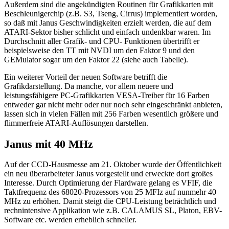
Außerdem sind die angekündigten Routinen für Grafikkarten mit
Beschleunigerchip (z.B. S3, Tseng, Cirrus) implementiert worden,
so daß mit Janus Geschwindigkeiten erzielt werden, die auf dem
ATARI-Sektor bisher schlicht und einfach undenkbar waren. Im
Durchschnitt aller Grafik- und CPU- Funktionen übertrifft er
beispielsweise den TT mit NVDI um den Faktor 9 und den
GEMulator sogar um den Faktor 22 (siehe auch Tabelle).
Ein weiterer Vorteil der neuen Software betrifft die
Grafikdarstellung. Da manche, vor allem neuere und
leistungsfähigere PC-Grafikkarten VESA-Treiber für 16 Farben
entweder gar nicht mehr oder nur noch sehr eingeschränkt anbieten,
lassen sich in vielen Fällen mit 256 Farben wesentlich größere und
flimmerfreie ATARI-Auflösungen darstellen.
Janus mit 40 MHz
Auf der CCD-Hausmesse am 21. Oktober wurde der Öffentlichkeit
ein neu überarbeiteter Janus vorgestellt und erweckte dort großes
Interesse. Durch Optimierung der Flardware gelang es VFIF, die
Taktfrequenz des 68020-Prozessors von 25 MFIz auf nunmehr 40
MHz zu erhöhen. Damit steigt die CPU-Leistung beträchtlich und
rechnintensive Applikation wie z.B. CALAMUS SL, Platon, EBV-
Software etc. werden erheblich schneller.