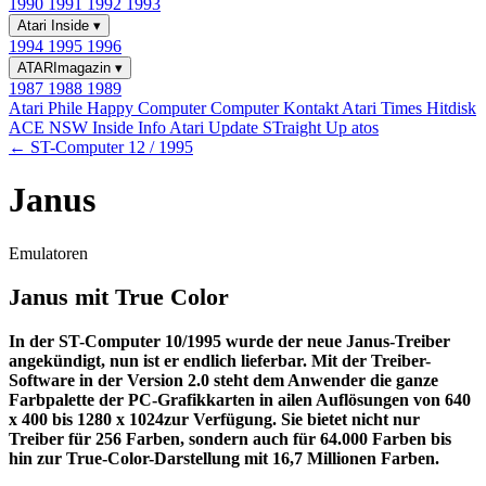
1990
1991
1992
1993
Atari Inside
▾
1994
1995
1996
ATARImagazin
▾
1987
1988
1989
Atari Phile
Happy Computer
Computer Kontakt
Atari Times
Hitdisk
ACE NSW Inside Info
Atari Update
STraight Up
atos
← ST-Computer 12 / 1995
Janus
Emulatoren
Janus mit True Color
In der ST-Computer 10/1995 wurde der neue Janus-Treiber
angekündigt, nun ist er endlich lieferbar. Mit der Treiber-
Software in der Version 2.0 steht dem Anwender die ganze
Farbpalette der PC-Grafikkarten in ailen Auflösungen von 640
x 400 bis 1280 x 1024zur Verfügung. Sie bietet nicht nur
Treiber für 256 Farben, sondern auch für 64.000 Farben bis
hin zur True-Color-Darstellung mit 16,7 Millionen Farben.