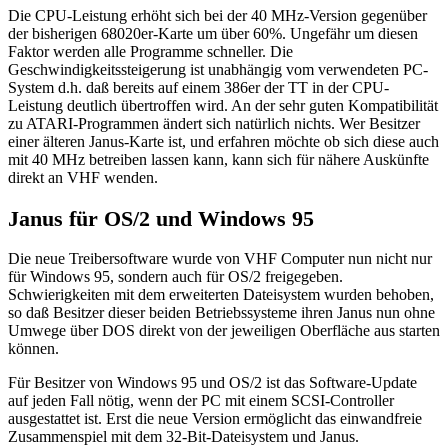
Die CPU-Leistung erhöht sich bei der 40 MHz-Version gegenüber
der bisherigen 68020er-Karte um über 60%. Ungefähr um diesen
Faktor werden alle Programme schneller. Die
Geschwindigkeitssteigerung ist unabhängig vom verwendeten PC-
System d.h. daß bereits auf einem 386er der TT in der CPU-
Leistung deutlich übertroffen wird. An der sehr guten Kompatibilität
zu ATARI-Programmen ändert sich natürlich nichts. Wer Besitzer
einer älteren Janus-Karte ist, und erfahren möchte ob sich diese auch
mit 40 MHz betreiben lassen kann, kann sich für nähere Auskünfte
direkt an VHF wenden.
Janus für OS/2 und Windows 95
Die neue Treibersoftware wurde von VHF Computer nun nicht nur
für Windows 95, sondern auch für OS/2 freigegeben.
Schwierigkeiten mit dem erweiterten Dateisystem wurden behoben,
so daß Besitzer dieser beiden Betriebssysteme ihren Janus nun ohne
Umwege über DOS direkt von der jeweiligen Oberfläche aus starten
können.
Für Besitzer von Windows 95 und OS/2 ist das Software-Update
auf jeden Fall nötig, wenn der PC mit einem SCSI-Controller
ausgestattet ist. Erst die neue Version ermöglicht das einwandfreie
Zusammenspiel mit dem 32-Bit-Dateisystem und Janus.