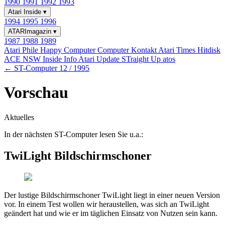
1990
1991
1992
1993
Atari Inside
▾
1994
1995
1996
ATARImagazin
▾
1987
1988
1989
Atari Phile
Happy Computer
Computer Kontakt
Atari Times
Hitdisk
ACE NSW Inside Info
Atari Update
STraight Up
atos
← ST-Computer 12 / 1995
Vorschau
Aktuelles
In der nächsten ST-Computer lesen Sie u.a.:
TwiLight Bildschirmschoner
Der lustige Bildschirmschoner TwiLight liegt in einer neuen Version
vor. In einem Test wollen wir heraustellen, was sich an TwiLight
geändert hat und wie er im täglichen Einsatz von Nutzen sein kann.