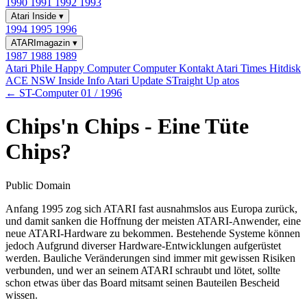
1990
1991
1992
1993
Atari Inside
▾
1994
1995
1996
ATARImagazin
▾
1987
1988
1989
Atari Phile
Happy Computer
Computer Kontakt
Atari Times
Hitdisk
ACE NSW Inside Info
Atari Update
STraight Up
atos
← ST-Computer 01 / 1996
Chips'n Chips - Eine Tüte
Chips?
Public Domain
Anfang 1995 zog sich ATARI fast ausnahmslos aus Europa zurück,
und damit sanken die Hoffnung der meisten ATARI-Anwender, eine
neue ATARI-Hardware zu bekommen. Bestehende Systeme können
jedoch Aufgrund diverser Hardware-Entwicklungen aufgerüstet
werden. Bauliche Veränderungen sind immer mit gewissen Risiken
verbunden, und wer an seinem ATARI schraubt und lötet, sollte
schon etwas über das Board mitsamt seinen Bauteilen Bescheid
wissen.