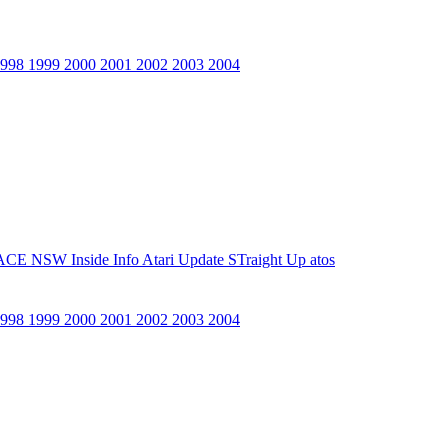
1998
1999
2000
2001
2002
2003
2004
ACE NSW Inside Info
Atari Update
STraight Up
atos
1998
1999
2000
2001
2002
2003
2004