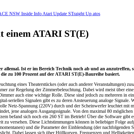
ACE NSW Inside Info
Atari Update
STraight Up
atos
it einem ATARI ST(E)
 allemal. Ist er im Bereich Technik noch ab und an anzutreffen, 
e die zu 100 Prozent auf der ATARI ST(E)-Baureihe basiert.
eleuchtung eines Theaterstückes (oder auch anderer Veranstaltungen) z
immer zur Regelung der Zimmerbeleuchtung. Dabei wird meist über ein
 Dimmer auch eine wichtige Rolle. Diese sind jedoch zu mehreren in 
gital-seriellen Signalen gibt es zu deren Ansteuerung analoge Signale. 
volle Netz-Spannung (220V) durch und der Scheinwerfer leuchtet mit ma
uß findet, jene analogen Ausgangssignale. Von den maximal 80 mögliche
zem befand sich noch ein 260 ST im Betrieb! Über die Software gibt es
keit zu versehen. Diese Lichtstimmungen können in beliebiger Folge a
 momentanen) und die Parameter der Einblendung (der nachfolgenden S
lslicht. Dabei lassen sich über Hüllkurven, Frequenzen und Helligkeit