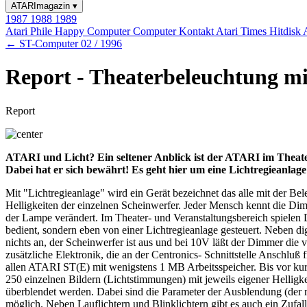
ATARImagazin
▾
1987
1988
1989
Atari Phile
Happy Computer
Computer Kontakt
Atari Times
Hitdisk
← ST-Computer 02 / 1996
Report - Theaterbeleuchtung m
Report
ATARI und Licht? Ein seltener Anblick ist der ATARI im Theater
Dabei hat er sich bewährt! Es geht hier um eine Lichtregieanlag
Mit "Lichtregieanlage" wird ein Gerät bezeichnet das alle mit der B
Helligkeiten der einzelnen Scheinwerfer. Jeder Mensch kennt die D
der Lampe verändert. Im Theater- und Veranstaltungsbereich spielen
bedient, sondern eben von einer Lichtregieanlage gesteuert. Neben di
nichts an, der Scheinwerfer ist aus und bei 10V läßt der Dimmer die 
zusätzliche Elektronik, die an der Centronics- Schnittstelle Anschl
allen ATARI ST(E) mit wenigstens 1 MB Arbeitsspeicher. Bis vor kur
250 einzelnen Bildern (Lichtstimmungen) mit jeweils eigener Hellig
überblendet werden. Dabei sind die Parameter der Ausblendung (der
möglich. Neben Lauflichtern und Blinklichtern gibt es auch ein Zufal