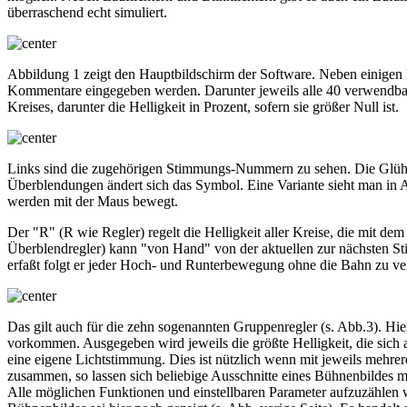
überraschend echt simuliert.
Abbildung 1 zeigt den Hauptbildschirm der Software. Neben einigen k
Kommentare eingegeben werden. Darunter jeweils alle 40 verwendbare
Kreises, darunter die Helligkeit in Prozent, sofern sie größer Null ist.
Links sind die zugehörigen Stimmungs-Nummern zu sehen. Die Glühlam
Überblendungen ändert sich das Symbol. Eine Variante sieht man in A
werden mit der Maus bewegt.
Der "R" (R wie Regler) regelt die Helligkeit aller Kreise, die mit 
Überblendregler) kann "von Hand" von der aktuellen zur nächsten St
erfaßt folgt er jeder Hoch- und Runterbewegung ohne die Bahn zu verl
Das gilt auch für die zehn sogenannten Gruppenregler (s. Abb.3). Hi
vorkommen. Ausgegeben wird jeweils die größte Helligkeit, die sich
eine eigene Lichtstimmung. Dies ist nützlich wenn mit jeweils mehr
zusammen, so lassen sich beliebige Ausschnitte eines Bühnenbildes m
Alle möglichen Funktionen und einstellbaren Parameter aufzuzählen 