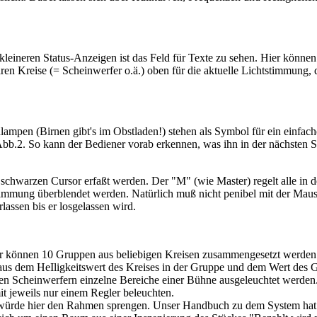
leineren Status-Anzeigen ist das Feld für Texte zu sehen. Hier können
n Kreise (= Scheinwerfer o.ä.) oben für die aktuelle Lichtstimmung, d
pen (Birnen gibt's im Obstladen!) stehen als Symbol für ein einfache
bb.2. So kann der Bediener vorab erkennen, was ihn in der nächsten S
dem schwarzen Cursor erfaßt werden. Der "M" (wie Master) regelt alle 
immung überblendet werden. Natürlich muß nicht penibel mit der Maus
assen bis er losgelassen wird.
er können 10 Gruppen aus beliebigen Kreisen zusammengesetzt werden. 
 aus dem HeIligkeitswert des Kreises in der Gruppe und dem Wert des
eren Scheinwerfern einzelne Bereiche einer Bühne ausgeleuchtet werde
it jeweils nur einem Regler beleuchten.
würde hier den Rahmen sprengen. Unser Handbuch zu dem System hat üb