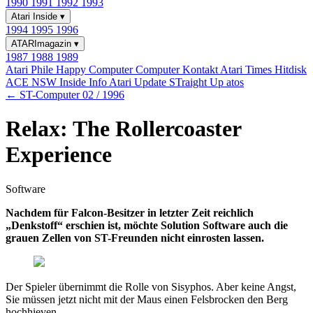
1990
1991
1992
1993
Atari Inside
▾
1994
1995
1996
ATARImagazin
▾
1987
1988
1989
Atari Phile
Happy Computer
Computer Kontakt
Atari Times
Hitdisk
ACE NSW Inside Info
Atari Update
STraight Up
atos
← ST-Computer 02 / 1996
Relax: The Rollercoaster
Experience
Software
Nachdem für Falcon-Besitzer in letzter Zeit reichlich
„Denkstoff“ erschien ist, möchte Solution Software auch die
grauen Zellen von ST-Freunden nicht einrosten lassen.
Der Spieler übernimmt die Rolle von Sisyphos. Aber keine Angst,
Sie müssen jetzt nicht mit der Maus einen Felsbrocken den Berg
hochhieven.