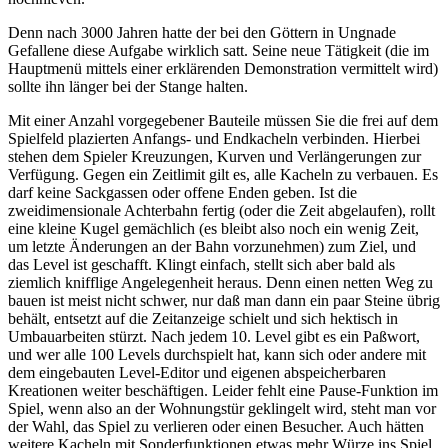
Denn nach 3000 Jahren hatte der bei den Göttern in Ungnade
Gefallene diese Aufgabe wirklich satt. Seine neue Tätigkeit (die im
Hauptmenü mittels einer erklärenden Demonstration vermittelt wird)
sollte ihn länger bei der Stange halten.
Mit einer Anzahl vorgegebener Bauteile müssen Sie die frei auf dem
Spielfeld plazierten Anfangs- und Endkacheln verbinden. Hierbei
stehen dem Spieler Kreuzungen, Kurven und Verlängerungen zur
Verfügung. Gegen ein Zeitlimit gilt es, alle Kacheln zu verbauen. Es
darf keine Sackgassen oder offene Enden geben. Ist die
zweidimensionale Achterbahn fertig (oder die Zeit abgelaufen), rollt
eine kleine Kugel gemächlich (es bleibt also noch ein wenig Zeit,
um letzte Änderungen an der Bahn vorzunehmen) zum Ziel, und
das Level ist geschafft. Klingt einfach, stellt sich aber bald als
ziemlich knifflige Angelegenheit heraus. Denn einen netten Weg zu
bauen ist meist nicht schwer, nur daß man dann ein paar Steine übrig
behält, entsetzt auf die Zeitanzeige schielt und sich hektisch in
Umbauarbeiten stürzt. Nach jedem 10. Level gibt es ein Paßwort,
und wer alle 100 Levels durchspielt hat, kann sich oder andere mit
dem eingebauten Level-Editor und eigenen abspeicherbaren
Kreationen weiter beschäftigen. Leider fehlt eine Pause-Funktion im
Spiel, wenn also an der Wohnungstür geklingelt wird, steht man vor
der Wahl, das Spiel zu verlieren oder einen Besucher. Auch hätten
weitere Kacheln mit Sonderfunktionen etwas mehr Würze ins Spiel