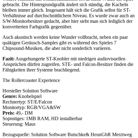
gebracht. Die Hintergrundgrafik ändert sich ständig, die Kacheln
bleiben immer gleich. Insgesamt hält sich die Grafik selbst für ST-
Verhältnisse auf durchschnittlichem Niveau. Es wurde zwar auch an
S/W-Monitorbesitzer gedacht, aber hier sieht man sich lediglich der
konvertierten Farbgrafik gegenüber.
Auch akustisch werden keine Wunder vollbracht, neben ein paar
quäkigen Geräusch-Samples gibt es während des Spieles 7
Chipsound-Musiken, die aber nicht sonderlich variieren.
Fazit:
Ausgehungerte ST-Knobler mit niedrigen audiovisuellen
Ansprüchen dürfen zugreifen. STE- und Falcon-Besitzer finden die
Fähigkeiten ihrer Systeme brachliegend.
The Rollercoaster Experience
Hersteller Solution Software
Genre:
Knobelspiel
Rechnertyp: ST/E/Falcon
Monitortyp: RGB/VGA&SW
Preis:
49,- DM
Sopnstiges: 1MB RAM, HD installierbar
Steuerung: Maus
Bezugsquelle: Solution Software Butschke& HeunGbR Merztweg