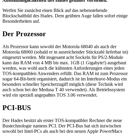
Ausbaumöglichkeiten des Hades genauer vorstellen.
Werfen Sie zunächst einen Blick auf das nebenstehende
Blockschaltbild des Hades. Dem geübten Auge fallen sofort einige
Besonderheiten auf.
Der Prozessor
Als Prozessor kann sowohl der Motorola 68040 als auch der
Motorola 68060 (sobald er in ausreichender Stückzahl lieferbar ist)
eingesetzt werden. Mit insgesamt acht Sockeln für PS/2-Module
kann das RAM von 4 MB bis max. 1GB (1 Gigabyte!) ausgebaut
werden, was wohl auch die kühnsten Anforderungen eines jeden
TOS-kompatiblen Anwenders erfüllt. Das RAM ist zum Prozessor
sogar 64-Bit-breit organisiert, dadurch ist im Interleave-Modus ein
besonders schneller Speicherzugiff möglich (diese Technik wird
auch schon bei der Medusa T 40 verwendet). Als Betriebssystem
wird ein speziell angepaßtes TOS 3.06 verwendet.
PCI-BUS
Der Hades besitzt als erster TOS-kompatibler Rechner die neue
Bustechnologie namens PCI. Der PCI-Bus hat sich inzwischen
sowohl bei Intel-PCs als auch bei den neuen Apple PowerMacs