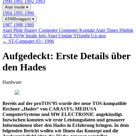
1990
1991
1992
1993
Atari Inside
▾
1994
1995
1996
ATARImagazin
▾
1987
1988
1989
Atari Phile
Happy Computer
Computer Kontakt
Atari Times
Hitdisk
ACE NSW Inside Info
Atari Update
STraight Up
atos
← ST-Computer 03 / 1996
Aufgedeckt: Erste Details über
den Hades
Hardware
Bereits auf der proTOS’95 wurde der neue TOS-kompatible
Rechner „Hades“ von CARASYS, MEDUSA
ComputerSystems und MW ELECTRONIC angekündigt.
Inzwischen konuten wir erste Leistungsdaten und genauere
Informationen über den Hades in Erfahrung bringen. In dem
folgenden Bericht wollen wir Ihnen das Konzept und die