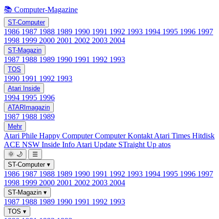
📚 Computer-Magazine
ST-Computer
1986
1987
1988
1989
1990
1991
1992
1993
1994
1995
1996
1997
1998
1999
2000
2001
2002
2003
2004
ST-Magazin
1987
1988
1989
1990
1991
1992
1993
TOS
1990
1991
1992
1993
Atari Inside
1994
1995
1996
ATARImagazin
1987
1988
1989
Mehr
Atari Phile
Happy Computer
Computer Kontakt
Atari Times
Hitdisk
ACE NSW Inside Info
Atari Update
STraight Up
atos
🌞
🌙
☰
ST-Computer
▾
1986
1987
1988
1989
1990
1991
1992
1993
1994
1995
1996
1997
1998
1999
2000
2001
2002
2003
2004
ST-Magazin
▾
1987
1988
1989
1990
1991
1992
1993
TOS
▾