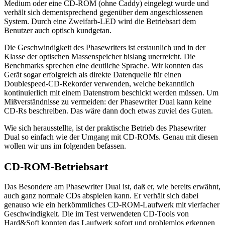
Medium oder eine CD-ROM (ohne Caddy) eingelegt wurde und
verhält sich dementsprechend gegenüber dem angeschlossenen
System. Durch eine Zweifarb-LED wird die Betriebsart dem
Benutzer auch optisch kundgetan.
Die Geschwindigkeit des Phasewriters ist erstaunlich und in der
Klasse der optischen Massenspeicher bislang unerreicht. Die
Benchmarks sprechen eine deutliche Sprache. Wir konnten das
Gerät sogar erfolgreich als direkte Datenquelle für einen
Doublespeed-CD-Rekorder verwenden, welche bekanntlich
kontinuierlich mit einem Datenstrom beschickt werden müssen. Um
Mißverständnisse zu vermeiden: der Phasewriter Dual kann keine
CD-Rs beschreiben. Das wäre dann doch etwas zuviel des Guten.
Wie sich herausstellte, ist der praktische Betrieb des Phasewriter
Dual so einfach wie der Umgang mit CD-ROMs. Genau mit diesen
wollen wir uns im folgenden befassen.
CD-ROM-Betriebsart
Das Besondere am Phasewriter Dual ist, daß er, wie bereits erwähnt,
auch ganz normale CDs abspielen kann. Er verhält sich dabei
genauso wie ein herkömmliches CD-ROM-Laufwerk mit vierfacher
Geschwindigkeit. Die im Test verwendeten CD-Tools von
Hard&Soft konnten das Laufwerk sofort und problemlos erkennen