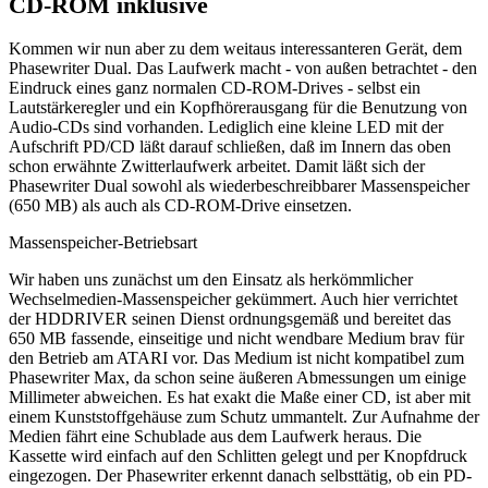
CD-ROM inklusive
Kommen wir nun aber zu dem weitaus interessanteren Gerät, dem
Phasewriter Dual. Das Laufwerk macht - von außen betrachtet - den
Eindruck eines ganz normalen CD-ROM-Drives - selbst ein
Lautstärkeregler und ein Kopfhörerausgang für die Benutzung von
Audio-CDs sind vorhanden. Lediglich eine kleine LED mit der
Aufschrift PD/CD läßt darauf schließen, daß im Innern das oben
schon erwähnte Zwitterlaufwerk arbeitet. Damit läßt sich der
Phasewriter Dual sowohl als wiederbeschreibbarer Massenspeicher
(650 MB) als auch als CD-ROM-Drive einsetzen.
Massenspeicher-Betriebsart
Wir haben uns zunächst um den Einsatz als herkömmlicher
Wechselmedien-Massenspeicher gekümmert. Auch hier verrichtet
der HDDRIVER seinen Dienst ordnungsgemäß und bereitet das
650 MB fassende, einseitige und nicht wendbare Medium brav für
den Betrieb am ATARI vor. Das Medium ist nicht kompatibel zum
Phasewriter Max, da schon seine äußeren Abmessungen um einige
Millimeter abweichen. Es hat exakt die Maße einer CD, ist aber mit
einem Kunststoffgehäuse zum Schutz ummantelt. Zur Aufnahme der
Medien fährt eine Schublade aus dem Laufwerk heraus. Die
Kassette wird einfach auf den Schlitten gelegt und per Knopfdruck
eingezogen. Der Phasewriter erkennt danach selbsttätig, ob ein PD-