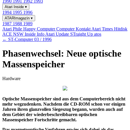
1990
1991
1992
1993
Atari Inside
▾
1994
1995
1996
ATARImagazin
▾
1987
1988
1989
Atari Phile
Happy Computer
Computer Kontakt
Atari Times
Hitdisk
ACE NSW Inside Info
Atari Update
STraight Up
atos
← ST-Computer 03 / 1996
Phasenwechsel: Neue optische
Massenspeicher
Hardware
Optische Massenspeicher sind aus dem Computerbereich nicht
mehr wegzudenken. Nachdem die CD-ROM schon vor einigen
Jahren ihren glanzvollen Siegeszug begann, wurden auch auf
dem Gebiet der wiederbeschreibbaren optischen
Massenspeicher Fortschritte gemacht.
Das magnetooptische Verfahren erwies sich dabei als das