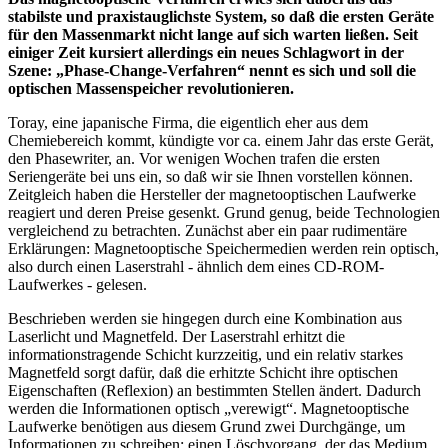
stabilste und praxistauglichste System, so daß die ersten Geräte
für den Massenmarkt nicht lange auf sich warten ließen. Seit
einiger Zeit kursiert allerdings ein neues Schlagwort in der
Szene: „Phase-Change-Verfahren“ nennt es sich und soll die
optischen Massenspeicher revolutionieren.
Toray, eine japanische Firma, die eigentlich eher aus dem
Chemiebereich kommt, kündigte vor ca. einem Jahr das erste Gerät,
den Phasewriter, an. Vor wenigen Wochen trafen die ersten
Seriengeräte bei uns ein, so daß wir sie Ihnen vorstellen können.
Zeitgleich haben die Hersteller der magnetooptischen Laufwerke
reagiert und deren Preise gesenkt. Grund genug, beide Technologien
vergleichend zu betrachten. Zunächst aber ein paar rudimentäre
Erklärungen: Magnetooptische Speichermedien werden rein optisch,
also durch einen Laserstrahl - ähnlich dem eines CD-ROM-
Laufwerkes - gelesen.
Beschrieben werden sie hingegen durch eine Kombination aus
Laserlicht und Magnetfeld. Der Laserstrahl erhitzt die
informationstragende Schicht kurzzeitig, und ein relativ starkes
Magnetfeld sorgt dafür, daß die erhitzte Schicht ihre optischen
Eigenschaften (Reflexion) an bestimmten Stellen ändert. Dadurch
werden die Informationen optisch „verewigt“. Magnetooptische
Laufwerke benötigen aus diesem Grund zwei Durchgänge, um
Informationen zu schreiben: einen Löschvorgang, der das Medium