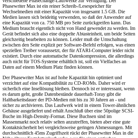
verschiedene Phasechange-Laufwerke zur Verfügung. Der
Phasewriter Max ist ein reiner Schreib-/Lesespeicher für
Wechselmedien mit einer Kapazität von insgesamt 1.5 GB. Die
Medien lassen sich beideitig verwenden, so daß der Anwender auf
eine Kapazität von ca. 750 MB pro Seite zurückgreifen kann. Das
Medium braucht eigentlich nicht von Hand gewendet zu werden. Im
Gerät befindet sich also eine doppelte Abtasteinheit, um beide Seiten
gleichzeitig bearbeiten zu können. Leider muß die Umschaltung
zwischen den Seite explizit per Software-Befehl erfolgen, was einen
speziellen Treiber voraussetzt, der für ATARI-Computer leider nicht
existiert. Durch eine automatische Datenkompression, die allerdings
auch nicht für TOS-Systeme erhältlich ist, soll ein Vielfaches an
Daten auf einem Medium Platz finden können.
Der Phasewriter Max ist auf hohe Kapazität hin optimiert und
verzichtet auf eine Kompatibilität zu CD-ROMs. Daher wird er
sicherlich eine Insellösung bleiben. Dennoch ist er interessant, wenn
es darum geht, große Datenbestände dauerhaft-Toray gibt die
Haltbarkeitsdauer der PD-Medien mit bis zu 30 Jahren an - und
sicher zu archivieren. Das Laufwerk wird in einem Tower-ähnlichen
Gehäuse ausgeliefert und erhält Anschluß über eine 50polige SCSI-
Buche im High-Density-Format. Diese Buchsen sind im
Massenmarkt noch relativ selten anzutreffen, bieten aber eine gute
Kontaktsicherheit bei vergleichsweise geringen Abmessungen. Mit
durchschnittlich 45ms Zugriffszeit rückt der Phasewriter Max in die