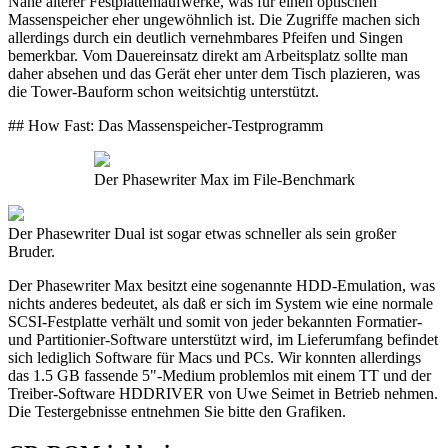
Nähe älterer Festplattenlaufwerke, was für einen optischen
Massenspeicher eher ungewöhnlich ist. Die Zugriffe machen sich
allerdings durch ein deutlich vernehmbares Pfeifen und Singen
bemerkbar. Vom Dauereinsatz direkt am Arbeitsplatz sollte man
daher absehen und das Gerät eher unter dem Tisch plazieren, was
die Tower-Bauform schon weitsichtig unterstützt.
## How Fast: Das Massenspeicher-Testprogramm
Der Phasewriter Max im File-Benchmark
Der Phasewriter Dual ist sogar etwas schneller als sein großer
Bruder.
Der Phasewriter Max besitzt eine sogenannte HDD-Emulation, was
nichts anderes bedeutet, als daß er sich im System wie eine normale
SCSI-Festplatte verhält und somit von jeder bekannten Formatier-
und Partitionier-Software unterstützt wird, im Lieferumfang befindet
sich lediglich Software für Macs und PCs. Wir konnten allerdings
das 1.5 GB fassende 5"-Medium problemlos mit einem TT und der
Treiber-Software HDDRIVER von Uwe Seimet in Betrieb nehmen.
Die Testergebnisse entnehmen Sie bitte den Grafiken.