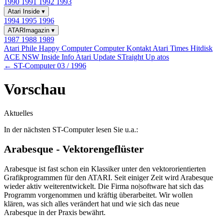
1990
1991
1992
1993
Atari Inside
▾
1994
1995
1996
ATARImagazin
▾
1987
1988
1989
Atari Phile
Happy Computer
Computer Kontakt
Atari Times
Hitdisk
ACE NSW Inside Info
Atari Update
STraight Up
atos
← ST-Computer 03 / 1996
Vorschau
Aktuelles
In der nächsten ST-Computer lesen Sie u.a.:
Arabesque - Vektorengeflüster
Arabesque ist fast schon ein Klassiker unter den vektororientierten
Grafikprogrammen für den ATARI. Seit einiger Zeit wird Arabesque
wieder aktiv weiterentwickelt. Die Firma no|software hat sich das
Programm vorgenommen und kräftig überarbeitet. Wir wollen
klären, was sich alles verändert hat und wie sich das neue
Arabesque in der Praxis bewährt.