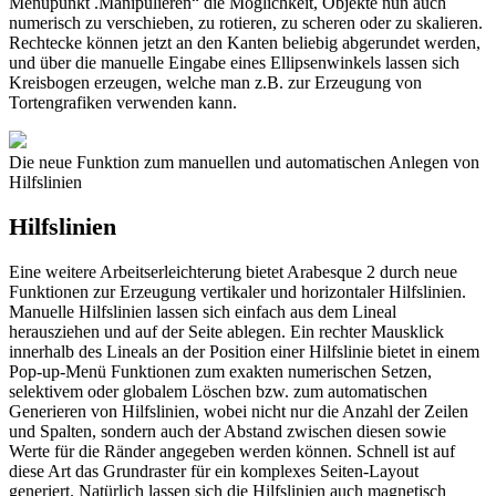
Menüpunkt .Manipulieren“ die Möglichkeit, Objekte nun auch
numerisch zu verschieben, zu rotieren, zu scheren oder zu skalieren.
Rechtecke können jetzt an den Kanten beliebig abgerundet werden,
und über die manuelle Eingabe eines Ellipsenwinkels lassen sich
Kreisbogen erzeugen, welche man z.B. zur Erzeugung von
Tortengrafiken verwenden kann.
Die neue Funktion zum manuellen und automatischen Anlegen von
Hilfslinien
Hilfslinien
Eine weitere Arbeitserleichterung bietet Arabesque 2 durch neue
Funktionen zur Erzeugung vertikaler und horizontaler Hilfslinien.
Manuelle Hilfslinien lassen sich einfach aus dem Lineal
herausziehen und auf der Seite ablegen. Ein rechter Mausklick
innerhalb des Lineals an der Position einer Hilfslinie bietet in einem
Pop-up-Menü Funktionen zum exakten numerischen Setzen,
selektivem oder globalem Löschen bzw. zum automatischen
Generieren von Hilfslinien, wobei nicht nur die Anzahl der Zeilen
und Spalten, sondern auch der Abstand zwischen diesen sowie
Werte für die Ränder angegeben werden können. Schnell ist auf
diese Art das Grundraster für ein komplexes Seiten-Layout
generiert. Natürlich lassen sich die Hilfslinien auch magnetisch