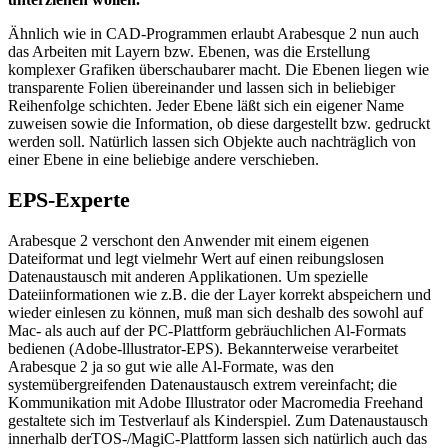
Ähnlich wie in CAD-Programmen erlaubt Arabesque 2 nun auch
das Arbeiten mit Layern bzw. Ebenen, was die Erstellung
komplexer Grafiken überschaubarer macht. Die Ebenen liegen wie
transparente Folien übereinander und lassen sich in beliebiger
Reihenfolge schichten. Jeder Ebene läßt sich ein eigener Name
zuweisen sowie die Information, ob diese dargestellt bzw. gedruckt
werden soll. Natürlich lassen sich Objekte auch nachträglich von
einer Ebene in eine beliebige andere verschieben.
EPS-Experte
Arabesque 2 verschont den Anwender mit einem eigenen
Dateiformat und legt vielmehr Wert auf einen reibungslosen
Datenaustausch mit anderen Applikationen. Um spezielle
Dateiinformationen wie z.B. die der Layer korrekt abspeichern und
wieder einlesen zu können, muß man sich deshalb des sowohl auf
Mac- als auch auf der PC-Plattform gebräuchlichen Al-Formats
bedienen (Adobe-lllustrator-EPS). Bekannterweise verarbeitet
Arabesque 2 ja so gut wie alle Al-Formate, was den
systemübergreifenden Datenaustausch extrem vereinfacht; die
Kommunikation mit Adobe Illustrator oder Macromedia Freehand
gestaltete sich im Testverlauf als Kinderspiel. Zum Datenaustausch
innerhalb derTOS-/MagiC-Plattform lassen sich natürlich auch das