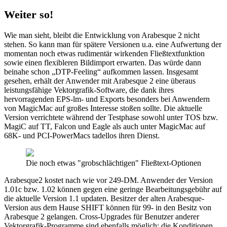
Weiter so!
Wie man sieht, bleibt die Entwicklung von Arabesque 2 nicht
stehen. So kann man für spätere Versionen u.a. eine Aufwertung der
momentan noch etwas rudimentär wirkenden Fließtextfunktion
sowie einen flexibleren Bildimport erwarten. Das würde dann
beinahe schon „DTP-Feeling“ aufkommen lassen. Insgesamt
gesehen, erhält der Anwender mit Arabesque 2 eine überaus
leistungsfähige Vektorgrafik-Software, die dank ihres
hervorragenden EPS-lm- und Exports besonders bei Anwendern
von MagicMac auf großes Interesse stoßen sollte. Die aktuelle
Version verrichtete während der Testphase sowohl unter TOS bzw.
MagiC auf TT, Falcon und Eagle als auch unter MagicMac auf
68K- und PCI-PowerMacs tadellos ihren Dienst.
Die noch etwas "grobschlächtigen" Fließtext-Optionen
Arabesque2 kostet nach wie vor 249-DM. Anwender der Version
1.01c bzw. 1.02 können gegen eine geringe Bearbeitungsgebühr auf
die aktuelle Version 1.1 updaten. Besitzer der alten Arabesque-
Version aus dem Hause SHIFT können für 99- in den Besitz von
Arabesque 2 gelangen. Cross-Upgrades für Benutzer anderer
Vektorgrafik-Programme sind ebenfalls möglich; die Konditionen