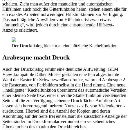
schalten. Zieht man außer den manuellen und automatischen
Hilfslinien auch noch die Gitterfunktion heran, stehen einem alle für
ein exaktes Arbeiten notwendigen Hilfsfunktionen zur Verfügung.
Das nachträgliche Anwählen von Hilfslinien ist zwar etwas
„fummelig“, wird jedoch durch eine entsprechende Hilfstext-
Anzeige erleichtert.
Der Druckdialog bietet u.a. eine nützliche Kachelfunktion.
Arabesque macht Druck
Auch der Druckdialog erfuhr eine deutliche Aufwertung. GEM-
View-kompatible Dither-Muster gestatten eine fein abgestimmte
Wahl der Raster für Schwarzweißausdrucke, während Arabesque 2
die Rasterung von Farbbildern selbst in die Hand nimmt. Eine neue,
„intelligente“ Kachelfunktion übernimmt das automatische Verteilen
einer kleinen Seite bzw. einer über die Skalierfunktion verkleinerten
Seite auf die zur Verfügung stehende Druckfläche. Auf diese Art
lassen sich hervorragend mehrere Nutzen - z.B. von Visitenkarten -
ausdrucken. Hierbei sind die Anzahl der Kopien und deren
Anordnung auf der Seite frei einstellbar; die zusätzliche Anzeige der
Seitenränder im Druckformular verhindert ein versehentliches
Überschreiten des maximalen Druckbereiches.