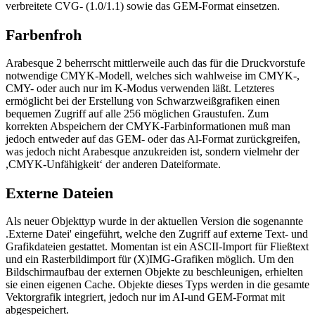
verbreitete CVG- (1.0/1.1) sowie das GEM-Format einsetzen.
Farbenfroh
Arabesque 2 beherrscht mittlerweile auch das für die Druckvorstufe
notwendige CMYK-Modell, welches sich wahlweise im CMYK-,
CMY- oder auch nur im K-Modus verwenden läßt. Letzteres
ermöglicht bei der Erstellung von Schwarzweißgrafiken einen
bequemen Zugriff auf alle 256 möglichen Graustufen. Zum
korrekten Abspeichern der CMYK-Farbinformationen muß man
jedoch entweder auf das GEM- oder das Al-Format zurückgreifen,
was jedoch nicht Arabesque anzukreiden ist, sondern vielmehr der
,CMYK-Unfähigkeit‘ der anderen Dateiformate.
Externe Dateien
Als neuer Objekttyp wurde in der aktuellen Version die sogenannte
.Externe Datei' eingeführt, welche den Zugriff auf externe Text- und
Grafikdateien gestattet. Momentan ist ein ASCII-Import für Fließtext
und ein Rasterbildimport für (X)IMG-Grafiken möglich. Um den
Bildschirmaufbau der externen Objekte zu beschleunigen, erhielten
sie einen eigenen Cache. Objekte dieses Typs werden in die gesamte
Vektorgrafik integriert, jedoch nur im AI-und GEM-Format mit
abgespeichert.