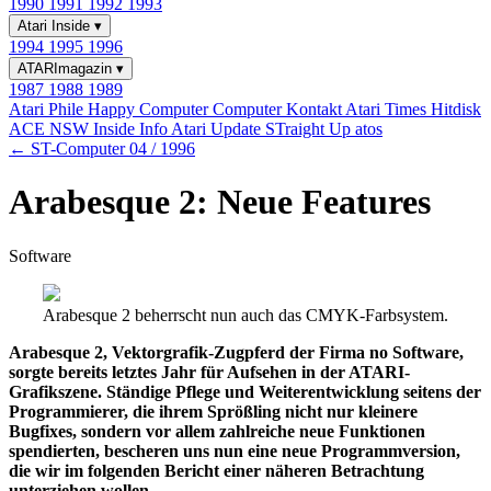
1990
1991
1992
1993
Atari Inside
▾
1994
1995
1996
ATARImagazin
▾
1987
1988
1989
Atari Phile
Happy Computer
Computer Kontakt
Atari Times
Hitdisk
ACE NSW Inside Info
Atari Update
STraight Up
atos
← ST-Computer 04 / 1996
Arabesque 2: Neue Features
Software
Arabesque 2 beherrscht nun auch das CMYK-Farbsystem.
Arabesque 2, Vektorgrafik-Zugpferd der Firma no Software,
sorgte bereits letztes Jahr für Aufsehen in der ATARI-
Grafikszene. Ständige Pflege und Weiterentwicklung seitens der
Programmierer, die ihrem Sprößling nicht nur kleinere
Bugfixes, sondern vor allem zahlreiche neue Funktionen
spendierten, bescheren uns nun eine neue Programmversion,
die wir im folgenden Bericht einer näheren Betrachtung
unterziehen wollen.