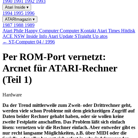
1990
1991
1992
1993
Atari Inside
▾
1994
1995
1996
ATARImagazin
▾
1987
1988
1989
Atari Phile
Happy Computer
Computer Kontakt
Atari Times
Hitdisk
ACE NSW Inside Info
Atari Update
STraight Up
atos
← ST-Computer 04 / 1996
Per ROM-Port vernetzt:
Arcnet für ATARI-Rechner
(Teil 1)
Hardware
Da der Trend mittlerweile zum Zweit- oder Drittrechner geht,
werden viele schon Probleme mit dem gleichzeitigen Zugriff auf
Daten beider Rechner gehabt haben, oder sie wollen keine
zweite Festplatte anschaffen. Das Problem läßt sich einfach
lösen: vernetzen wir die Rechner einfach. Aber entweder gibt es
nur recht langsame Möglichkeiten, z.B. über MIDI oder die