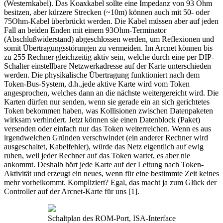
(Westernkabel). Das Koaxkabel sollte eine Impedanz von 93 Ohm
besitzen, aber kürzere Strecken (~10m) können auch mit 50- oder
75Ohm-Kabel überbrückt werden. Die Kabel müssen aber auf jeden
Fall an beiden Enden mit einem 93Ohm-Terminator
(Abschlußwiderstand) abgeschlossen werden, um Reflexionen und
somit Übertragungsstörungen zu vermeiden. Im Arcnet können bis
zu 255 Rechner gleichzeitig aktiv sein, welche durch eine per DIP-
Schalter einstellbare Netzwerkadresse auf der Karte unterschieden
werden. Die physikalische Übertragung funktioniert nach dem
Token-Bus-System, d.h.,jede aktive Karte wird vom Token
angesprochen, welches dann an die nächste weitergereicht wird. Die
Karten dürfen nur senden, wenn sie gerade ein an sich gerichtetes
Token bekommen haben, was Kollisionen zwischen Datenpaketen
wirksam verhindert. Jetzt können sie einen Datenblock (Paket)
versenden oder einfach nur das Token weiterreichen. Wenn es aus
irgendwelchen Gründen verschwindet (ein anderer Rechner wird
ausgeschaltet, Kabelfehler), würde das Netz eigentlich auf ewig
ruhen, weil jeder Rechner auf das Token wartet, es aber nie
ankommt. Deshalb hört jede Karte auf der Leitung nach Token-
Aktivität und erzeugt ein neues, wenn für eine bestimmte Zeit keines
mehr vorbeikommt. Kompliziert? Egal, das macht ja zum Glück der
Controller auf der Arcnet-Karte für uns [1].
Schaltplan des ROM-Port, ISA-Interface