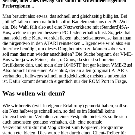
Serielle, oder alles bewegt sich sofort in schwindelerregenden
Preisregionen...
Man braucht also etwas, das schnell und gleichzeitig billig ist. Bei
„billig“ fallen einem natürlich sofort Bauelemente aus der PC-Weit
ein. Die Wahl fällt also auf eine Netzwerkkarte mit (Standard)ISA-
Bus, welche in jedem besseren PC-Laden erhältlich ist. So, jetzt hat
man solch eine Karte vor sich liegen, aber seltsamerweise kann man
die nirgendwo in den ATARI reinstecken... Irgendwie wird also ein
Interface benötigt, um dieses Ding benutzen zu können -aber wo
soll man das nun wieder anschließen? Die Suche beginnt, der VME-
Bus wäre ja was Feines, aber, o Graus, da steckt schon eine
Grafikkarte drin, und mein alter 1040STF hat gar keinen VME-Bus!
Also braucht man einen Anschluß, der an allen (original)-ATARIs
vorhanden, halbwegs schnell und gleichzeitig meistens unbenutzt
ist. Dafür kommt demnach eigentlich nur der ROM-Port in Frage.
Was wollen wir denn?
Wie wir bereits (evtl. in eigener Erfahrung) gemerkt haben, soll so
ein Netz halbwegs schnell sein, so daß es im Idealfall keine
Unterschiede im Verhalten zu einer Festplatte bietet. Es sollte sich
auch ansonsten genauso verhalten, d.h. eine normale
Verzeichnisstruktur mit Möglichkeit zum Kopieren, Programme
starten etc. bieten. Dies wurde hier durch einen Client-Treiber für