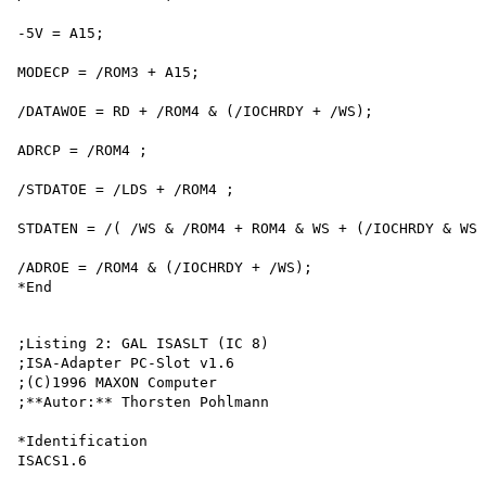
-5V = A15;

MODECP = /ROM3 + A15;

/DATAWOE = RD + /ROM4 & (/IOCHRDY + /WS); 

ADRCP = /ROM4 ;

/STDATOE = /LDS + /ROM4 ;

STDATEN = /( /WS & /ROM4 + ROM4 & WS + (/IOCHRDY & WS)
/ADROE = /ROM4 & (/IOCHRDY + /WS);

;Listing 2: GAL ISASLT (IC 8)

;ISA-Adapter PC-Slot v1.6 

;(C)1996 MAXON Computer 

;**Autor:** Thorsten Pohlmann

*Identification

ISACS1.6
