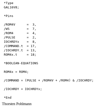
*Type

GAL16V8;

*Pins

/ROM4V      =  3,

/WS         =  7,

/ROM4       =  4,

/PULSE      =  2,

IOCHRDYx    =  8,

/COMMAND.t  = 17,

/IOCHRDY.t  = 13,

ROM4x.t     = 18;

*BOOLEAN-EQUATIONS

ROM4x = ROM4;

/COMMAND = (PULSE + /ROM4V + /ROM4) & /IOCHRDY; 

/IOCHRDY = IOCHRDYx;

Thorsten Pohlmann