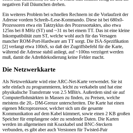
negativen Fall Däumchen drehen.
Ein weiteres Problem bei schnellen Rechnern ist die Vorlaufzeit der
Adresse vordem Schreib-/Lese-Kommando. Diese ist bei 680x0-
Prozessoren etwa ein Taktzyklus des Prozessortaktes, also etwa
125ns bei 8 MHz (ST) und ~31 ns bei einem TT. Das ist eine kleine
Inkompatibilität zum ST, welche wohl auch für das Versagen
mancher ROM-Port-Hardware am TT sorgt. Die ISA-Spezifikation
[2] verlangt etwa 100nS, so daß der Zugriffsbefehl für die Karte,
während die Adresse stabil anliegt, auf ~100ns verzögert werden
muß, damit die Adreßdekodierung keine Fehler macht.
Die Netzwerkkarte
Als Netzwerkkarte wird eine ARC-Net-Karte verwendet. Sie ist
sehr einfach zu programmieren, leicht zu verkabeln und hat eine
physikalische Transferrate von 2.5 MBit/s. Außerdem sind sie auf
Computerflohmärkten in Massen zu finden, zu Preisen, welche
meistens die 20,- DM-Grenze unterschreiten. Die Karte hat einen
eigenen Microprozessor, welcher sich um die gesamte
Kommunikation auf dem Kabel kümmert, sowie einen 2 KB großen
Speicher für empfangene oder zu sendende Daten. Die Karten
werden im allgemeinen mit Koaxkabel und BNC-Steckern
verbunden, es gibt aber auch Versionen für Twisted-Pair