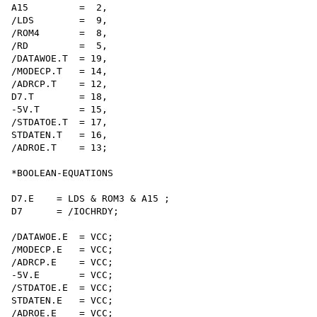
A15         =  2,

/LDS        =  9,

/ROM4       =  8,

/RD         =  5,

/DATAWOE.T  = 19,

/MODECP.T   = 14,

/ADRCP.T    = 12,

D7.T        = 18,

-5V.T       = 15,

/STDATOE.T  = 17,

STDATEN.T   = 16,

/ADROE.T    = 13;

*BOOLEAN-EQUATIONS

D7.E    = LDS & ROM3 & A15 ;

D7      = /IOCHRDY;

/DATAWOE.E  = VCC;

/MODECP.E   = VCC;

/ADRCP.E    = VCC;

-5V.E       = VCC;

/STDATOE.E  = VCC;

STDATEN.E   = VCC;

/ADROE.E    = VCC;
