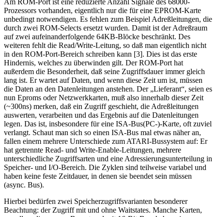
Am ROM-Port ist eine reduzierte Anzahl Signale des 68000-
Prozessors vorhanden, eigentlich nur die für eine EPROM-Karte
unbedingt notwendigen. Es fehlen zum Beispiel Adreßleitungen, die
durch zwei ROM-Selects ersetzt wurden. Damit ist der Adreßraum
auf zwei aufeinanderfolgende 64KB-Blöcke beschränkt. Des
weiteren fehlt die Read/Write-Leitung, so daß man eigentlich nicht
in den ROM-Port-Bereich schreiben kann [3]. Dies ist das erste
Hindernis, welches zu überwinden gilt. Der ROM-Port hat
außerdem die Besonderheit, daß seine Zugriffsdauer immer gleich
lang ist. Er wartet auf Daten, und wenn diese Zeit um ist, müssen
die Daten an den Datenleitungen anstehen. Der „Lieferant“, seien es
nun Eproms oder Netzwerkkarten, muß also innerhalb dieser Zeit
(~300ns) merken, daß ein Zugriff geschieht, die Adreßleitungen
auswerten, verarbeiten und das Ergebnis auf die Datenleitungen
legen. Das ist, insbesondere für eine ISA-Bus(PC-)-Karte, oft zuviel
verlangt. Schaut man sich so einen ISA-Bus mal etwas näher an,
fallen einem mehrere Unterschiede zum ATARI-Bussystem auf: Er
hat getrennte Read- und Write-Enable-Leitungen, mehrere
unterschiedliche Zugriffsarten und eine Adressierungsunterteilung in
Speicher- und I/O-Bereich. Die Zyklen sind teilweise variabel und
haben keine feste Zeitdauer, in denen sie beendet sein müssen
(async. Bus).
Hierbei bedürfen zwei Speicherzugriffsvarianten besonderer
Beachtung: der Zugriff mit und ohne Waitstates. Manche Karten,