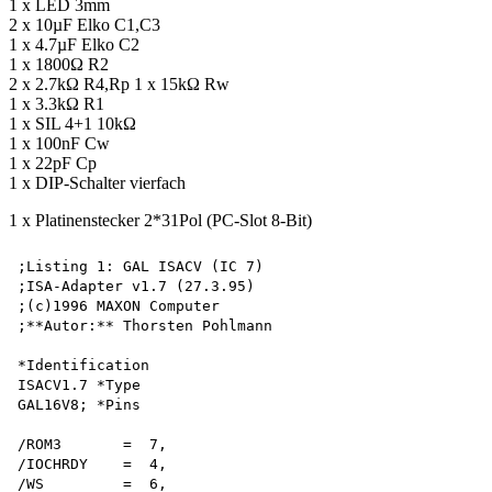
1 x LED 3mm
2 x 10µF Elko C1,C3
1 x 4.7µF Elko C2
1 x 1800Ω R2
2 x 2.7kΩ R4,Rp 1 x 15kΩ Rw
1 x 3.3kΩ R1
1 x SIL 4+1 10kΩ
1 x 100nF Cw
1 x 22pF Cp
1 x DIP-Schalter vierfach
1 x Platinenstecker 2*31Pol (PC-Slot 8-Bit)
;Listing 1: GAL ISACV (IC 7)

;ISA-Adapter v1.7 (27.3.95)

;(c)1996 MAXON Computer 

;**Autor:** Thorsten Pohlmann

*Identification 

ISACV1.7 *Type 

GAL16V8; *Pins

/ROM3       =  7,

/IOCHRDY    =  4,

/WS         =  6,
