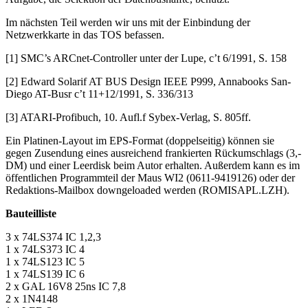
Im nächsten Teil werden wir uns mit der Einbindung der
Netzwerkkarte in das TOS befassen.
[1] SMC’s ARCnet-Controller unter der Lupe, c’t 6/1991, S. 158
[2] Edward Solarif AT BUS Design IEEE P999, Annabooks San-
Diego AT-Busr c’t 11+12/1991, S. 336/313
[3] ATARI-Profibuch, 10. Aufl.f Sybex-Verlag, S. 805ff.
Ein Platinen-Layout im EPS-Format (doppelseitig) können sie
gegen Zusendung eines ausreichend frankierten Rückumschlags (3,-
DM) und einer Leerdisk beim Autor erhalten. Außerdem kann es im
öffentlichen Programmteil der Maus WI2 (0611-9419126) oder der
Redaktions-Mailbox downgeloaded werden (ROMISAPL.LZH).
Bauteilliste
3 x 74LS374 IC 1,2,3
1 x 74LS373 IC 4
1 x 74LS123 IC 5
1 x 74LS139 IC 6
2 x GAL 16V8 25ns IC 7,8
2 x 1N4148