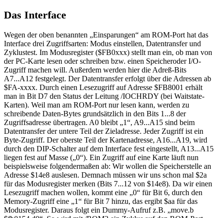
Das Interface
Wegen der oben benannten „Einsparungen“ am ROM-Port hat das
Interface drei Zugriffsarten: Modus einstellen, Datentransfer und
Zyklustest. Im Modusregister ($FB0xxx) stellt man ein, ob man von
der PC-Karte lesen oder schreiben bzw. einen Speicheroder I/O-
Zugriff machen will. Außerdem werden hier die Adreß-Bits
A7...A12 festgelegt. Der Datentransfer erfolgt über die Adressen ab
$FA-xxxx. Durch einen Lesezugriff auf Adresse $FB8001 erhält
man in Bit D7 den Status der Leitung /IOCHRDY (bei Waitstate-
Karten). Weil man am ROM-Port nur lesen kann, werden zu
schreibende Daten-Bytes grundsätzlich in den Bits 1...8 der
Zugriffsadresse übertragen. A0 bleibt „1“, A9...A15 sind beim
Datentransfer der untere Teil der Zieladresse. Jeder Zugriff ist ein
Byte-Zugriff. Der oberste Teil der Kartenadresse, A16...A19, wird
durch den DIP-Schalter auf dem Interface fest eingestellt, A13...A15
liegen fest auf Masse („0“). Ein Zugriff auf eine Karte läuft nun
beispielsweise folgendermaßen ab: Wir wollen die Speicherstelle an
Adresse $14e8 auslesen. Demnach müssen wir uns schon mal $2a
für das Modusregister merken (Bits 7...12 von $14e8). Da wir einen
Lesezugriff machen wollen, kommt eine „0“ für Bit 6, durch den
Memory-Zugriff eine „1“ für Bit 7 hinzu, das ergibt $aa für das
Modusregister. Daraus folgt ein Dummy-Aufruf z.B. „move.b