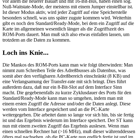
vor allem die neuerer Bauart und mit 16-Bit-Bus, haben einen sog.
Null-Waitstate-Mode, der meistens mit einem Jumper einstellbar ist.
Ist dieser Modus aktiv, wird jeder Zugriff auf eine Speicherstelle
besonders schnell, was uns später zugute kommen wird. Weiterhin
gibt es noch den Standard/Ready-Mode, bei dem ein Zugriff auf die
Karte im allgemeinen wesentlich länger als die Zugriffszeit des
ROM-Ports dauert. Man muß sich also etwas einfallen lassen, um
trotzdem an die Daten zu kommen.
Loch ins Knie...
Die Mankos des ROM-Ports kann man wie folgt überwinden: Man
nimmt zum Schreiben Teile des Adreßbusses als Datenbus, was
somit aber den verfügbaren Adreßbereich einschränkt (8 KB) und
eine Verlangsamung der Transfer-rate mit sich bringt. Dies führt
außerdem dazu, daß nur ein 8-Bit-Slot auf dem Interface Sinn
macht. Die gegebenenfalls zu kurze Zyklusdauer des Ports für den
Standard/Ready-Mode kann man so umgehen, indem man mit
einem ersten Zugriff die Adresse und/oder die Daten anlegt. Diese
werden vom Interface gespeichert und an die PC-Karte
weitergegeben. Die arbeitet dann so lange vor sich hin, bis sie fertig
ist und das Ergebnis wiederum im Interface speichert. Der ST kann
nun mit einem zweiten Zugriff das Ergebnis auslesen. Wenn man
einen schnellen Rechner hat (>16 MHz), muß dieser währenddessen
öfters mal nachsehen, ob die PC-Karte nun endlich fertig ist und im