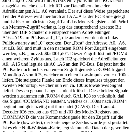
$fb0154,d0“. So wird mit /ROM3 ein Zyklus auf den ROM-Port
ausgelöst, welche das Latch IC1 zur Datenübernahme der
Adreßleitungen A1...A8 veranlaßt. Der auf diese Weise gespeicherte
Teil der Adresse wird hierdurch auf A7...A12 der PC-Karte gelegt
und ist bis zum nächsten Zugriff auf das Mode-Register stabil. Wird
ein Memory-Zugriff verlangt, legt das entsprechend gesetzte Bit
über den DIP-Schalter die entsprechenden Adreßleitungen
A16...A19 am PC-Bus auf „1“, die anderen werden durch das
Pulldownarray auf „0“ gezogen. Der „Rest“ der Adresse, A0...A6,
ist z.B. $68 und muß in den nächsten ROM-Port-Zugriff eingebaut
werden, z.B. „move.b $fad001,d0“. Dieser Zugriff löst mit /ROM4
einen weiteren Zyklus aus, Latch IC2 speichert die Adreßleitungen
A9...A15 und legt sie als A0...A6 an den PC-Bus. Bis jetzt hat die
PC-Karte noch nichts von einem Zugriff gemerkt. /ROM4 triggert
Monoflop A von IC5, welcher nun einen Low-Impuls von ca. 100ns
liefert. Die steigende Flanke am Ende dieses Impulses triggert den
zweiten Monoflop, welcher nun ein ca. 100µs lowaktives Signal
liefert. Dessen genaue Länge ist nicht kritisch. Diese beiden Signale
werden zusammen mit /ROM4 durch GAL IC8 so verknüpft, daß
das Signal /COMMAND entsteht, welches ca. 100ns nach /ROM4
beginnt und gleichzeitig mit ihm endet (O-WS). Der 1-aus-4-
Decoder IC6 erzeugt aus /RD und /IO des Mode-Registers und
/COMMAND die vier Kommandosignale für den Zugriff auf die
PC-Karte (low-aktiv), der karteneigene Zyklus wurde jetzt gestartet.
Ist es eine Null-Waitstate-Karte, legt sie nun die Daten der gewollten