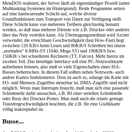
MetaDOS realisiert, der Server läuft als eigenständiger Prozeß (unter
Multitasking-Systemen im Hintergrund). Beide Programme setzen
auf eine hardwarenahe Schicht auf, welche diverse
Grundfunktionen zum Transport von Daten zur Verfügung stellt.
Diese Schicht kann von mehreren Treibern gleichzeitig benutzt
werden, so daß man mehrere Dienste wie z.B. Drucker oder anderes
über das Netz verteilen kann. Als Übertragungsmedium wird Arcnet
verwendet, die erreichbare Geschwindigkeit (laut How-Fast) liegt
zwischen 120 KB/s beim Lesen und 80KB/S Schreiben bei einem
„normalen“ 8-MHz-ST (1040, Mega ST) und 190KB/S bzw.
150KB/ s bei schnelleren Rechnern (TT, Falcon). Mehr hierzu im
zweiten Teil. Das benötigte Interface soll eine PC-Netzwerkkarte
aufnehmen können, also muß es viele Eigenschaften eines ISA-
Busses beherrschen. In diesem Fall sollten neben Netzwerk- auch
andere Karten funktionieren. Dem ist auch so, solange die Karte mit
I/O- und Memory-Zugriffen steuerbar ist, DMA-Zugriffe sind nicht
möglich. Wenn man Interrupts braucht, muß man sich eine passende
Schnittstelle dafür aussuchen, z.B. RI einer seriellen Schnittstelle
oder Busy des Drucker-Portes. Man muß auch die relativ geringe
Transfergeschwindigkeit beachten, die z.B. für eine Grafikkarte
völlig inakzeptabel ist.
Busse...