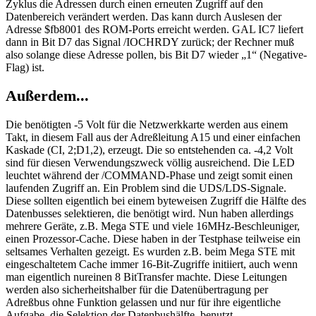
Zyklus die Adressen durch einen erneuten Zugriff auf den
Datenbereich verändert werden. Das kann durch Auslesen der
Adresse $fb8001 des ROM-Ports erreicht werden. GAL IC7 liefert
dann in Bit D7 das Signal /IOCHRDY zurück; der Rechner muß
also solange diese Adresse pollen, bis Bit D7 wieder „1“ (Negative-
Flag) ist.
Außerdem...
Die benötigten -5 Volt für die Netzwerkkarte werden aus einem
Takt, in diesem Fall aus der Adreßleitung A15 und einer einfachen
Kaskade (CI, 2;D1,2), erzeugt. Die so entstehenden ca. -4,2 Volt
sind für diesen Verwendungszweck völlig ausreichend. Die LED
leuchtet während der /COMMAND-Phase und zeigt somit einen
laufenden Zugriff an. Ein Problem sind die UDS/LDS-Signale.
Diese sollten eigentlich bei einem byteweisen Zugriff die Hälfte des
Datenbusses selektieren, die benötigt wird. Nun haben allerdings
mehrere Geräte, z.B. Mega STE und viele 16MHz-Beschleuniger,
einen Prozessor-Cache. Diese haben in der Testphase teilweise ein
seltsames Verhalten gezeigt. Es wurden z.B. beim Mega STE mit
eingeschaltetem Cache immer 16-Bit-Zugriffe initiiert, auch wenn
man eigentlich nureinen 8 BitTransfer machte. Diese Leitungen
werden also sicherheitshalber für die Datenübertragung per
Adreßbus ohne Funktion gelassen und nur für ihre eigentliche
Aufgabe, die Selektion der Datenbushälfte, benutzt.