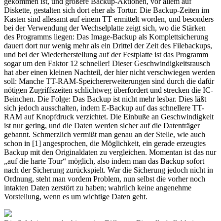
gekommen ist, und größere Backup-Aktionen, vor allem auf
Diskette, gestalten sich dort eher als Tortur. Die Backup-Zeiten im
Kasten sind allesamt auf einem TT ermittelt worden, und besonders
bei der Verwendung der Wechselplatte zeigt sich, wo die Stärken
des Programms liegen: Das Image-Backup als Komplettsicherung
dauert dort nur wenig mehr als ein Drittel der Zeit des Filebackups,
und bei der Wiederherstellung auf der Festplatte ist das Programm
sogar um den Faktor 12 schneller! Dieser Geschwindigkeitsrausch
hat aber einen kleinen Nachteil, der hier nicht verschwiegen werden
soll: Manche TT-RAM-Speichererweiterungen sind durch die dafür
nötigen Zugriffszeiten schlichtweg überfordert und strecken die IC-
Beinchen. Die Folge: Das Backup ist nicht mehr lesbar. Dies läßt
sich jedoch ausschalten, indem E-Backup auf das schnellere TT-
RAM auf Knopfdruck verzichtet. Die Einbuße an Geschwindigkeit
ist nur gering, und die Daten werden sicher auf die Datenträger
gebannt. Schmerzlich vermißt man genau an der Stelle, wie auch
schon in [1] angesprochen, die Möglichkeit, ein gerade erzeugtes
Backup mit den Originaldaten zu vergleichen. Momentan ist das nur
„auf die harte Tour“ möglich, also indem man das Backup sofort
nach der Sicherung zurückspielt. War die Sicherung jedoch nicht in
Ordnung, steht man vordem Problem, nun selbst die vorher noch
intakten Daten zerstört zu haben; wahrlich keine angenehme
Vorstellung, wenn es um wichtige Daten geht.