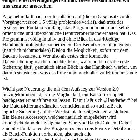
einige Fehlerbereinigungen enthält. Diese Version haben wir
uns genauer angesehen.
Angenehm fällt nach der Installation auf (die im Gegensatz zu der
Vorgängerversion 1.5 völlig problemlos verlief), daß trotz des
gestiegenen Funktionsumfangs das Programm immer noch seine
ordentliche und übersichtliche Benutzeroberfläche erhalten hat. Das
Programm ist völlig intuitiv und ohne Blick in das 40seitige
Handbuch problemlos zu bedienen. Der Benutzer erhält in einem
(natürlich nichtmodalen) Dialog die Möglichkeit, sofort mit dem
Backup loszulegen. Wer also als erstes eine komplette
Datensicherung machen möchte, kann, während bereits die erste
Sicherung läuft, gemütlich einen Blick in das Handbuch werfen, um
dann festzustellen, was das Programm noch alles zu leisten imstande
ist.
Wichtigste Neuerung, die mit dem Aufstieg zur Version 2.0
hinzugekommen ist, ist die Möglichkeit, ein Backup komplett
batchgesteuert ausführen zu lassen. Damit läßt sich „Handarbeit“ bei
der Datensicherung gänzlich vermeiden und so auch z.B. die
tägliche Sicherung auf die Wechselplatte zeitgesteuert ausführen.
Ein kleines Accessory, welches natürlich mitgeliefert wird,
ermöglicht dann den zeitgenauen Start von Batch-Dateien. Dabei
sind alle Funktionen des Programms bis in das kleinste Detail auch
als Batch-Funktion vorhanden, also auch alle
Selektionsmöglichkeiten für die zu sichernden Dateien, wie man es