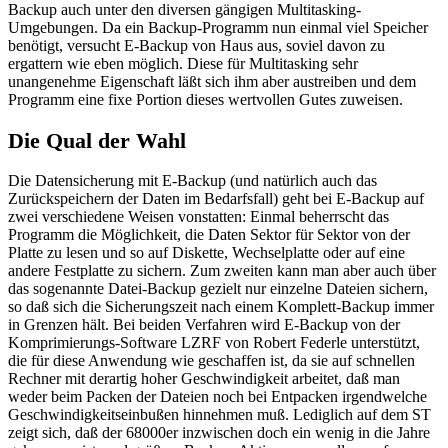
Backup auch unter den diversen gängigen Multitasking-
Umgebungen. Da ein Backup-Programm nun einmal viel Speicher
benötigt, versucht E-Backup von Haus aus, soviel davon zu
ergattern wie eben möglich. Diese für Multitasking sehr
unangenehme Eigenschaft läßt sich ihm aber austreiben und dem
Programm eine fixe Portion dieses wertvollen Gutes zuweisen.
Die Qual der Wahl
Die Datensicherung mit E-Backup (und natürlich auch das
Zurückspeichern der Daten im Bedarfsfall) geht bei E-Backup auf
zwei verschiedene Weisen vonstatten: Einmal beherrscht das
Programm die Möglichkeit, die Daten Sektor für Sektor von der
Platte zu lesen und so auf Diskette, Wechselplatte oder auf eine
andere Festplatte zu sichern. Zum zweiten kann man aber auch über
das sogenannte Datei-Backup gezielt nur einzelne Dateien sichern,
so daß sich die Sicherungszeit nach einem Komplett-Backup immer
in Grenzen hält. Bei beiden Verfahren wird E-Backup von der
Komprimierungs-Software LZRF von Robert Federle unterstützt,
die für diese Anwendung wie geschaffen ist, da sie auf schnellen
Rechner mit derartig hoher Geschwindigkeit arbeitet, daß man
weder beim Packen der Dateien noch bei Entpacken irgendwelche
Geschwindigkeitseinbußen hinnehmen muß. Lediglich auf dem ST
zeigt sich, daß der 68000er inzwischen doch ein wenig in die Jahre