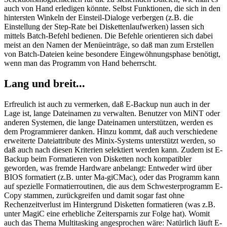
auch von Hand erledigen könnte. Selbst Funktionen, die sich in den
hintersten Winkeln der Einsteil-Dialoge verbergen (z.B. die
Einstellung der Step-Rate bei Diskettenlaufwerken) lassen sich
mittels Batch-Befehl bedienen. Die Befehle orientieren sich dabei
meist an den Namen der Menüeinträge, so daß man zum Erstellen
von Batch-Dateien keine besondere Eingewöhnungsphase benötigt,
wenn man das Programm von Hand beherrscht.
Lang und breit...
Erfreulich ist auch zu vermerken, daß E-Backup nun auch in der
Lage ist, lange Dateinamen zu verwalten. Benutzer von MiNT oder
anderen Systemen, die lange Dateinamen unterstützen, werden es
dem Programmierer danken. Hinzu kommt, daß auch verschiedene
erweiterte Dateiattribute des Minix-Systems unterstützt werden, so
daß auch nach diesen Kriterien selektiert werden kann. Zudem ist E-
Backup beim Formatieren von Disketten noch kompatibler
geworden, was fremde Hardware anbelangt: Entweder wird über
BIOS formatiert (z.B. unter Ma-giCMac), oder das Programm kann
auf spezielle Formatierroutinen, die aus dem Schwesterprogramm E-
Copy stammen, zurückgreifen und damit sogar fast ohne
Rechenzeitverlust im Hintergrund Disketten formatieren (was z.B.
unter MagiC eine erhebliche Zeitersparnis zur Folge hat). Womit
auch das Thema Multitasking angesprochen wäre: Natürlich läuft E-