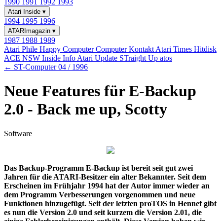
1990
1991
1992
1993
Atari Inside
▾
1994
1995
1996
ATARImagazin
▾
1987
1988
1989
Atari Phile
Happy Computer
Computer Kontakt
Atari Times
Hitdisk
ACE NSW Inside Info
Atari Update
STraight Up
atos
← ST-Computer 04 / 1996
Neue Features für E-Backup
2.0 - Back me up, Scotty
Software
Das Backup-Programm E-Backup ist bereit seit gut zwei
Jahren für die ATARI-Besitzer ein alter Bekannter. Seit dem
Erscheinen im Frühjahr 1994 hat der Autor immer wieder an
dem Programm Verbesserungen vorgenommen und neue
Funktionen hinzugefügt. Seit der letzten proTOS in Hennef gibt
es nun die Version 2.0 und seit kurzem die Version 2.01, die