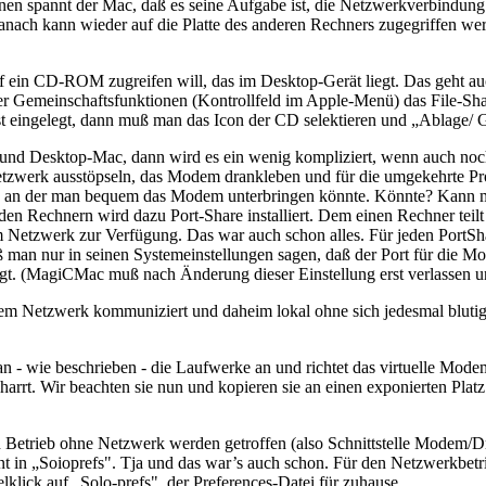
fnen spannt der Mac, daß es seine Aufgabe ist, die Netzwerkverbindu
nach kann wieder auf die Platte des anderen Rechners zugegriffen wer
uf ein CD-ROM zugreifen will, das im Desktop-Gerät liegt. Das geht au
r Gemeinschaftsfunktionen (Kontrollfeld im Apple-Menü) das File-Sha
rst eingelegt, dann muß man das Icon der CD selektieren und „Ablage/
d Desktop-Mac, dann wird es ein wenig kompliziert, wenn auch noch 
etzwerk ausstöpseln, das Modem drankleben und für die umgekehrte Pro
rig, an der man bequem das Modem unterbringen könnte. Könnte? Kann 
 Rechnern wird dazu Port-Share installiert. Dem einen Rechner teilt
em Netzwerk zur Verfügung. Das war auch schon alles. Für jeden PortS
n nur in seinen Systemeinstellungen sagen, daß der Port für die Mo
. (MagiCMac muß nach Änderung dieser Einstellung erst verlassen un
m Netzwerk kommuniziert und daheim lokal ohne sich jedesmal blutig zu
 - wie beschrieben - die Laufwerke an und richtet das virtuelle Modem
arrt. Wir beachten sie nun und kopieren sie an einen exponierten Pl
etrieb ohne Netzwerk werden getroffen (also Schnittstelle Modem/Druck
t in „Soioprefs". Tja und das war’s auch schon. Für den Netzwerkbet
lick auf „Solo-prefs", der Preferences-Datei für zuhause.