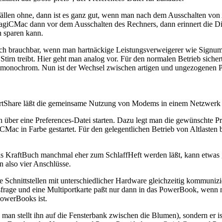
llen ohne, dann ist es ganz gut, wenn man nach dem Ausschalten von 
giCMac dann vor dem Ausschalten des Rechners, dann erinnert die Di
n sparen kann.
st auch brauchbar, wenn man hartnäckige Leistungsverweigerer wie Signu
Stirn treibt. Hier geht man analog vor. Für den normalen Betrieb sich
x400 monochrom. Nun ist der Wechsel zwischen artigen und ungezogene
rtShare läßt die gemeinsame Nutzung von Modems in einem Netzwerk 
er eine Preferences-Datei starten. Dazu legt man die gewünschte Pref
Mac in Farbe gestartet. Für den gelegentlichen Betrieb von Altlaste
s KraftBuch manchmal eher zum SchlaffHeft werden läßt, kann etwas g
 also vier Anschlüsse.
die Schnittstellen mit unterschiedlicher Hardware gleichzeitig kommun
 Preisfrage und eine Multiportkarte paßt nur dann in das PowerBook, we
PowerBooks ist.
man stellt ihn auf die Fensterbank zwischen die Blumen), sondern er is