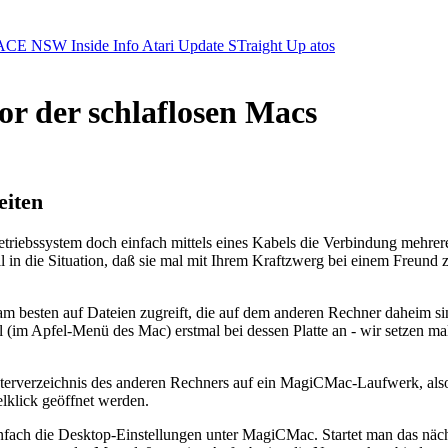
ACE NSW Inside Info
Atari Update
STraight Up
atos
 der schlaflosen Macs
iten
Betriebssystem doch einfach mittels eines Kabels die Verbindung mehr
n die Situation, daß sie mal mit Ihrem Kraftzwerg bei einem Freund z
r am besten auf Dateien zugreift, die auf dem anderen Rechner daheim
 Apfel-Menü des Mac) erstmal bei dessen Platte an - wir setzen mal 
Unterverzeichnis des anderen Rechners auf ein MagiCMac-Laufwerk, a
lklick geöffnet werden.
 einfach die Desktop-Einstellungen unter MagiCMac. Startet man das nä