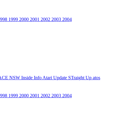
1998
1999
2000
2001
2002
2003
2004
ACE NSW Inside Info
Atari Update
STraight Up
atos
1998
1999
2000
2001
2002
2003
2004