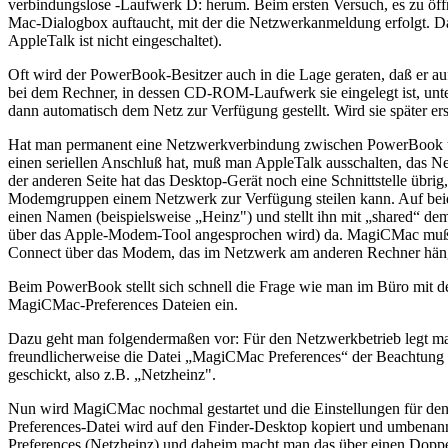
verbindungslose -Laufwerk D: herum. Beim ersten Versuch, es zu öf
Mac-Dialogbox auftaucht, mit der die Netzwerkanmeldung erfolgt. Da
AppleTalk ist nicht eingeschaltet).
Oft wird der PowerBook-Besitzer auch in die Lage geraten, daß er a
bei dem Rechner, in dessen CD-ROM-Laufwerk sie eingelegt ist, unte
dann automatisch dem Netz zur Verfügung gestellt. Wird sie später e
Hat man permanent eine Netzwerkverbindung zwischen PowerBook un
einen seriellen Anschluß hat, muß man AppleTalk ausschalten, das N
der anderen Seite hat das Desktop-Gerät noch eine Schnittstelle üb
Modemgruppen einem Netzwerk zur Verfügung steilen kann. Auf beiden
einen Namen (beispielsweise „Heinz") und stellt ihn mit „shared“ d
über das Apple-Modem-Tool angesprochen wird) da. MagiCMac muß ma
Connect über das Modem, das im Netzwerk am anderen Rechner hängt
Beim PowerBook stellt sich schnell die Frage wie man im Büro mit de
MagiCMac-Preferences Dateien ein.
Dazu geht man folgendermaßen vor: Für den Netzwerkbetrieb legt man
freundlicherweise die Datei „MagiCMac Preferences“ der Beachtung h
geschickt, also z.B. „Netzheinz".
Nun wird MagiCMac nochmal gestartet und die Einstellungen für den B
Preferences-Datei wird auf den Finder-Desktop kopiert und umbenann
Preferences (Netzheinz) und daheim macht man das über einen Doppelk