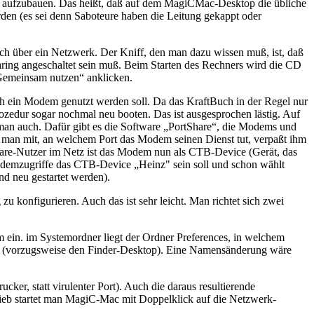
ng aufzubauen. Das heißt, daß auf dem MagiCMac-Desktop die übliche
den (es sei denn Saboteure haben die Leitung gekappt oder
ch über ein Netzwerk. Der Kniff, den man dazu wissen muß, ist, daß
ring angeschaltet sein muß. Beim Starten des Rechners wird die CD
 Gemeinsam nutzen“ anklicken.
ein Modem genutzt werden soll. Da das KraftBuch in der Regel nur
zedur sogar nochmal neu booten. Das ist ausgesprochen lästig. Auf
man auch. Dafür gibt es die Software „PortShare“, die Modems und
 man mit, an welchem Port das Modem seinen Dienst tut, verpaßt ihm
hare-Nutzer im Netz ist das Modem nun als CTB-Device (Gerät, das
demzugriffe das CTB-Device „Heinz" sein soll und schon wählt
d neu gestartet werden).
 konfigurieren. Auch das ist sehr leicht. Man richtet sich zwei
 ein. im Systemordner liegt der Ordner Preferences, in welchem
atz (vorzugsweise den Finder-Desktop). Eine Namensänderung wäre
er, statt virulenter Port). Auch die daraus resultierende
rieb startet man MagiC-Mac mit Doppelklick auf die Netzwerk-