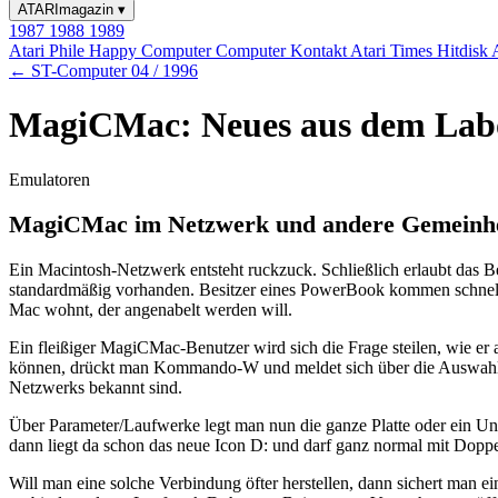
ATARImagazin
▾
1987
1988
1989
Atari Phile
Happy Computer
Computer Kontakt
Atari Times
Hitdisk
← ST-Computer 04 / 1996
MagiCMac: Neues aus dem Labor
Emulatoren
MagiCMac im Netzwerk und andere Gemeinhe
Ein Macintosh-Netzwerk entsteht ruckzuck. Schließlich erlaubt das 
standardmäßig vorhanden. Besitzer eines PowerBook kommen schnell i
Mac wohnt, der angenabelt werden will.
Ein fleißiger MagiCMac-Benutzer wird sich die Frage steilen, wie e
können, drückt man Kommando-W und meldet sich über die Auswahl (im
Netzwerks bekannt sind.
Über Parameter/Laufwerke legt man nun die ganze Platte oder ein 
dann liegt da schon das neue Icon D: und darf ganz normal mit Doppe
Will man eine solche Verbindung öfter herstellen, dann sichert man