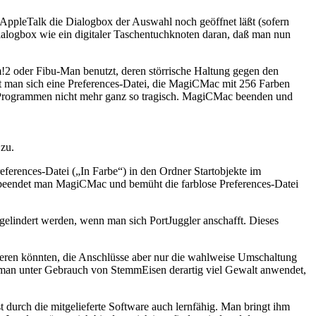
AppleTalk die Dialogbox der Auswahl noch geöffnet läßt (sofern
alogbox wie ein digitaler Taschentuchknoten daran, daß man nun
m!2 oder Fibu-Man benutzt, deren störrische Haltung gegen den
ert man sich eine Preferences-Datei, die MagiCMac mit 256 Farben
n Programmen nicht mehr ganz so tragisch. MagiCMac beenden und
zu.
erences-Datei („In Farbe“) in den Ordner Startobjekte im
n beendet man MagiCMac und bemüht die farblose Preferences-Datei
elindert werden, wenn man sich PortJuggler anschafft. Dieses
izieren könnten, die Anschlüsse aber nur die wahlweise Umschaltung
nn man unter Gebrauch von StemmEisen derartig viel Gewalt anwendet,
t durch die mitgelieferte Software auch lernfähig. Man bringt ihm