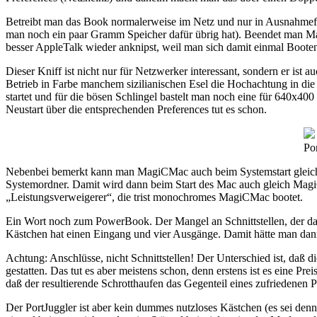
Betreibt man das Book normalerweise im Netz und nur in Ausnahmefä
man noch ein paar Gramm Speicher dafür übrig hat). Beendet man Ma
besser AppleTalk wieder anknipst, weil man sich damit einmal Boote
Dieser Kniff ist nicht nur für Netzwerker interessant, sondern er i
Betrieb in Farbe manchem sizilianischen Esel die Hochachtung in die 
startet und für die bösen Schlingel bastelt man noch eine für 640
Neustart über die entsprechenden Preferences tut es schon.
Po
Nebenbei bemerkt kann man MagiCMac auch beim Systemstart gleich üb
Systemordner. Damit wird dann beim Start des Mac auch gleich MagiC
„Leistungsverweigerer“, die trist monochromes MagiCMac bootet.
Ein Wort noch zum PowerBook. Der Mangel an Schnittstellen, der da
Kästchen hat einen Eingang und vier Ausgänge. Damit hätte man dann
Achtung: Anschlüsse, nicht Schnittstellen! Der Unterschied ist, daß 
gestatten. Das tut es aber meistens schon, denn erstens ist es eine
daß der resultierende Schrotthaufen das Gegenteil eines zufriedenen 
Der PortJuggler ist aber kein dummes nutzloses Kästchen (es sei denn 