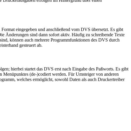
le Druckerausgaben erfolgen im Hintergrund über einen
 Format eingegeben und anschließend vom DVS übersetzt. Es gibt
ie Änderungen sind dann sofort aktiv. Häufig zu schreibende Texte
bar sind, können auch mehrere Programmfunktionen des DVS durch
sterhand gesteuert ab.
gen; hierbei startet das DVS erst nach Eingabe des Paßworts. Es gibt
en Menüpunktes (de-)codiert werden. Für Umsteiger von anderen
ogramm, welches ermöglicht, sowohl Daten als auch Druckertreiber