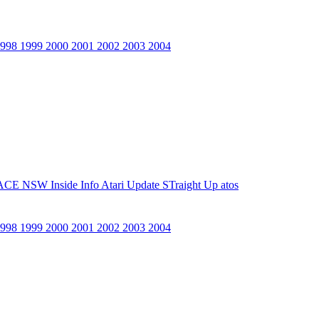
1998
1999
2000
2001
2002
2003
2004
ACE NSW Inside Info
Atari Update
STraight Up
atos
1998
1999
2000
2001
2002
2003
2004