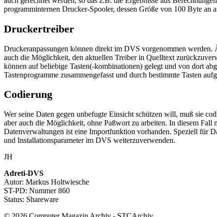
auch gerechnet werden, so das z.B. die Ergebnisse aus Berechnungen
programminternen Drucker-Spooler, dessen Größe von 100 Byte an a
Druckertreiber
Druckeranpassungen können direkt im DVS vorgenommen werden. Ähnl
auch die Möglichkeit, den aktuellen Treiber in Quelltext zurückzuv
können auf beliebige Tasten(-kombinationen) gelegt und von dort a
Tastenprogramme zusammengefasst und durch bestimmte Tasten aufger
Codierung
Wer seine Daten gegen unbefugte Einsicht schützen will, muß sie cod
aber auch die Möglichkeit, ohne Paßwort zu arbeiten. In diesem Fa
Datenverwaltungen ist eine Importfunktion vorhanden. Speziell für
und Installationsparameter im DVS weiterzuverwenden.
JH
Adreti-DVS
Autor: Markus Holtwiesche
ST-PD: Nummer 860
Status: Shareware
© 2026 Computer Magazin Archiv - STCArchiv