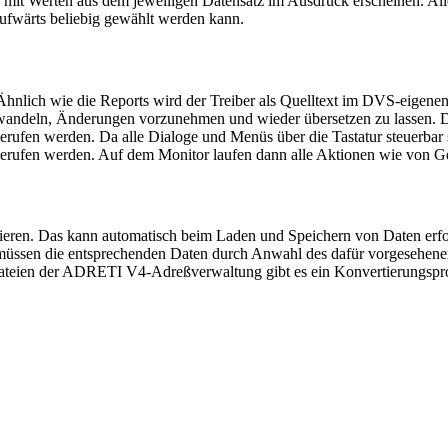
 mit Werten aus dem jeweiligen Datensatz im Ausdruck erscheinen. Al
ufwärts beliebig gewählt werden kann.
ich wie die Reports wird der Treiber als Quelltext im DVS-eigenen
erwandeln, Änderungen vorzunehmen und wieder übersetzen zu lassen. D
bgerufen werden. Da alle Dialoge und Menüs über die Tastatur steuer
ufen werden. Auf dem Monitor laufen dann alle Aktionen wie von Gei
ieren. Das kann automatisch beim Laden und Speichern von Daten erfol
ll müssen die entsprechenden Daten durch Anwahl des dafür vorgesehen
 Dateien der ADRETI V4-Adreßverwaltung gibt es ein Konvertierungspr