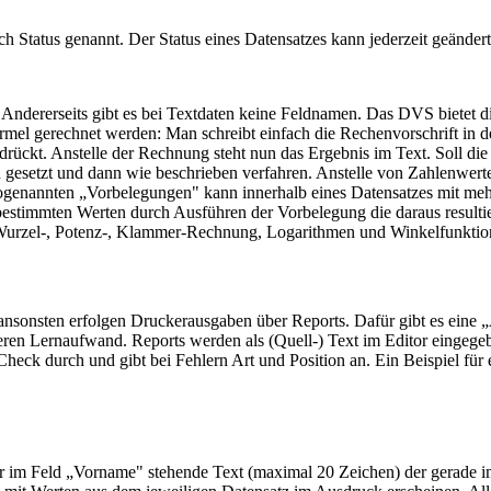
ch Status genannt. Der Status eines Datensatzes kann jederzeit geänder
Andererseits gibt es bei Textdaten keine Feldnamen. Das DVS bietet d
rmel gerechnet werden: Man schreibt einfach die Rechenvorschrift in d
rückt. Anstelle der Rechnung steht nun das Ergebnis im Text. Soll di
en gesetzt und dann wie beschrieben verfahren. Anstelle von Zahlenwer
sogenannten „Vorbelegungen" kann innerhalb eines Datensatzes mit meh
timmten Werten durch Ausführen der Vorbelegung die daraus resultie
, Wurzel-, Potenz-, Klammer-Rechnung, Logarithmen und Winkelfunktio
n, ansonsten erfolgen Druckerausgaben über Reports. Dafür gibt es
ßeren Lernaufwand. Reports werden als (Quell-) Text im Editor einge
ck durch und gibt bei Fehlern Art und Position an. Ein Beispiel für e
 im Feld „Vorname" stehende Text (maximal 20 Zeichen) der gerade im