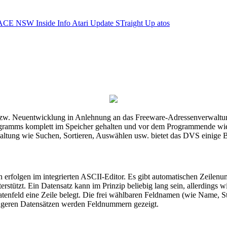
ACE NSW Inside Info
Atari Update
STraight Up
atos
- bzw. Neuentwicklung in Anlehnung an das Freeware-Adressenverwal
rogramms komplett im Speicher gehalten und vor dem Programmende wi
altung wie Suchen, Sortieren, Auswählen usw. bietet das DVS einige 
erfolgen im integrierten ASCII-Editor. Es gibt automatischen Zeilenu
stützt. Ein Datensatz kann im Prinzip beliebig lang sein, allerdings w
atenfeld eine Zeile belegt. Die frei wählbaren Feldnamen (wie Name, St
ängeren Datensätzen werden Feldnummern gezeigt.