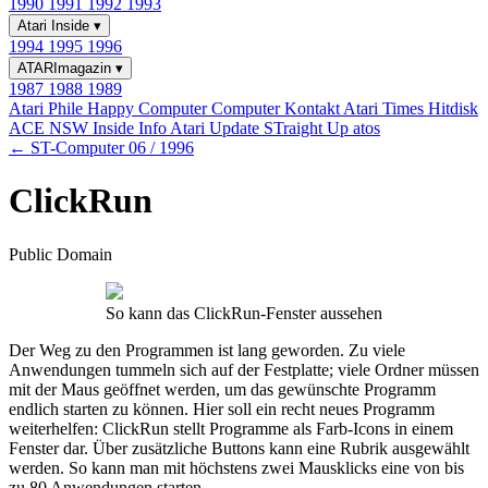
1990
1991
1992
1993
Atari Inside
▾
1994
1995
1996
ATARImagazin
▾
1987
1988
1989
Atari Phile
Happy Computer
Computer Kontakt
Atari Times
Hitdisk
ACE NSW Inside Info
Atari Update
STraight Up
atos
← ST-Computer 06 / 1996
ClickRun
Public Domain
So kann das ClickRun-Fenster aussehen
Der Weg zu den Programmen ist lang geworden. Zu viele
Anwendungen tummeln sich auf der Festplatte; viele Ordner müssen
mit der Maus geöffnet werden, um das gewünschte Programm
endlich starten zu können. Hier soll ein recht neues Programm
weiterhelfen: ClickRun stellt Programme als Farb-Icons in einem
Fenster dar. Über zusätzliche Buttons kann eine Rubrik ausgewählt
werden. So kann man mit höchstens zwei Mausklicks eine von bis
zu 80 Anwendungen starten.