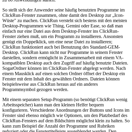
So stellt sich der Anwender seine häufig benutzten Programme im
ClickRun-Fenster zusammen, ohne damit den Desktop zur „Icon-
Wüste" zu machen. ClickRun versteht sich bestens mit den meisten
Desktop-Programmen wie Thing, Gemini oder Ease, so daß man
einfach nur eine Datei aus dem Desktop-Fenster ins ClickRun-
Fenster ziehen muß, um ein Programm zu installieren. Ansonsten
genügt ein Doppelklick, um eine neue Datei zu installieren;
ClickRun funktioniert auch bei Benutzung des Standard-GEM-
Desktop. ClickRun kann nicht nur Programme in seinem Fenster
darstellen, sondern ermöglicht in Zusammenarbeit mit einem VA-
kompatiblen Desktop auch den Zugriff auf häufig benutzte Dateien.
SogarOrdner können im ClickRun-Fenster abgelegt werden. Nach
einem Mausklick auf einen solchen Ordner öffnet der Desktop ein
Fenster mit dem Inhalt des gewählten Ordners. Dateien können
beispielsweise aus ClickRun heraus auf ein anderes
Programmsymbol gezogen werden.
Mit einem separaten Setup-Programm (so benötigt ClickRun wenig
Arbeitsspeicher) kann man den kleinen Helfer bequem
konfigurieren. Verschiedene Anordnungen der Buttons und Icons im
Fenster sind ebenso möglich wie Optionen, um den Platzbedarf des
ClickRun-Fensters auf dem Bildschirm möglichst klein zu halten. So
kann zum Beispiel die Anzahl der Programme und Rubriken
reduziert oder die Fenstertitelleiste ausgeblendet werden. Den