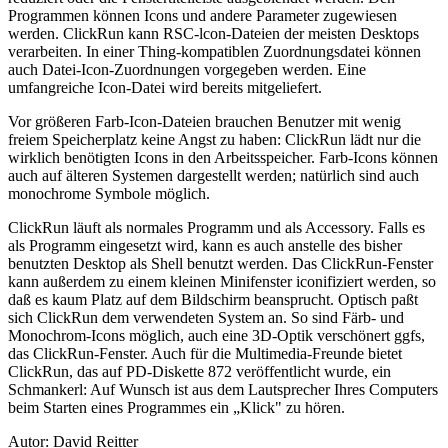
Programmen können Icons und andere Parameter zugewiesen
werden. ClickRun kann RSC-lcon-Dateien der meisten Desktops
verarbeiten. In einer Thing-kompatiblen Zuordnungsdatei können
auch Datei-Icon-Zuordnungen vorgegeben werden. Eine
umfangreiche Icon-Datei wird bereits mitgeliefert.
Vor größeren Farb-Icon-Dateien brauchen Benutzer mit wenig
freiem Speicherplatz keine Angst zu haben: ClickRun lädt nur die
wirklich benötigten Icons in den Arbeitsspeicher. Farb-Icons können
auch auf älteren Systemen dargestellt werden; natürlich sind auch
monochrome Symbole möglich.
ClickRun läuft als normales Programm und als Accessory. Falls es
als Programm eingesetzt wird, kann es auch anstelle des bisher
benutzten Desktop als Shell benutzt werden. Das ClickRun-Fenster
kann außerdem zu einem kleinen Minifenster iconifiziert werden, so
daß es kaum Platz auf dem Bildschirm beansprucht. Optisch paßt
sich ClickRun dem verwendeten System an. So sind Färb- und
Monochrom-Icons möglich, auch eine 3D-Optik verschönert ggfs,
das ClickRun-Fenster. Auch für die Multimedia-Freunde bietet
ClickRun, das auf PD-Diskette 872 veröffentlicht wurde, ein
Schmankerl: Auf Wunsch ist aus dem Lautsprecher Ihres Computers
beim Starten eines Programmes ein „Klick" zu hören.
Autor: David Reitter