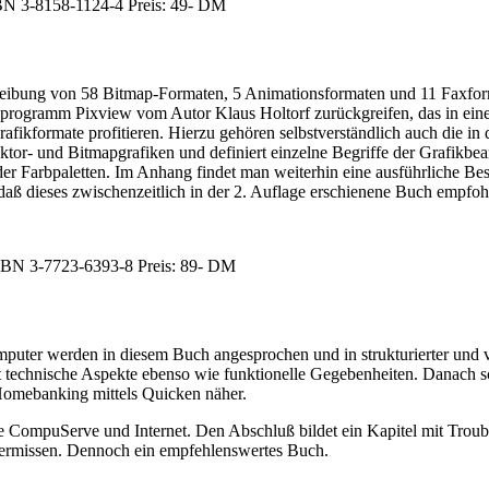
ISBN 3-8158-1124-4 Preis: 49- DM
chreibung von 58 Bitmap-Formaten, 5 Animationsformaten und 11 Faxf
programm Pixview vom Autor Klaus Holtorf zurückgreifen, das in eine
 Grafikformate profitieren. Hierzu gehören selbstverständlich auch di
or- und Bitmapgrafiken und definiert einzelne Begriffe der Grafikbearb
er Farbpaletten. Im Anhang findet man weiterhin eine ausführliche 
daß dieses zwischenzeitlich in der 2. Auflage erschienene Buch empfo
ISBN 3-7723-6393-8 Preis: 89- DM
uter werden in diesem Buch angesprochen und in strukturierter und ve
technische Aspekte ebenso wie funktionelle Gegebenheiten. Danach sc
Homebanking mittels Quicken näher.
ie CompuServe und Internet. Den Abschluß bildet ein Kapitel mit Trou
 vermissen. Dennoch ein empfehlenswertes Buch.