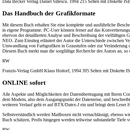
Data Becker Verlag Daniel Sillescu. 1994 215 Selten mit Diskette 
Das Handbuch der Grafikformate
Mit diesem Buch erhalten Sie eine komplette und ausführliche Bes
in eigene Programme. PC-User können ferner auf das Konvertierungs
ehervon der detaillierten Analyse und Beschreibung der vielfältigen
NEO. Zum Einstieg erläutert der Autor die Unterschiede zwischen Vekt
Umwandlung von Farbgrafiken in Graustufen oder zur Veränderung d
Diesem Buch merkt man die sorgfältige Recherche des Autors an, so 
RW
Franzis-Verlag GmbH Klaus Hoitorf, 1994 395 Selten mit Diskette 
ONLINE sofort
Alle Aspekte und Möglichkeiten der Datenübertragung mit Ihrem Comp
dem Modem, also dem Ausgangspunkt der Datenreise, und beschreibt 
weiteren Verlauf geht er auf BTX/Datex-J ein und bringt dem Leser 
Selbstverständlich werden Mailboxen nicht vernachlässigt, ebenso w
Buch schätzen, Profis hingegen werden teilweise substantielle Tiefe
RW