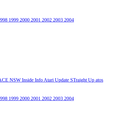
1998
1999
2000
2001
2002
2003
2004
ACE NSW Inside Info
Atari Update
STraight Up
atos
1998
1999
2000
2001
2002
2003
2004