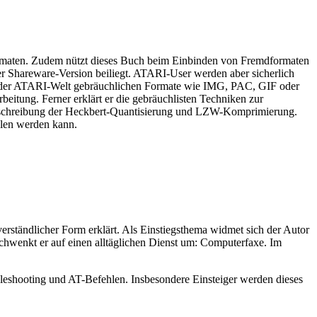
ormaten. Zudem nützt dieses Buch beim Einbinden von Fremdformaten
r Shareware-Version beiliegt. ATARI-User werden aber sicherlich
e in der ATARI-Welt gebräuchlichen Formate wie IMG, PAC, GIF oder
eitung. Ferner erklärt er die gebräuchlisten Techniken zur
Beschreibung der Heckbert-Quantisierung und LZW-Komprimierung.
hlen werden kann.
rständlicher Form erklärt. Als Einstiegsthema widmet sich der Autor
hwenkt er auf einen alltäglichen Dienst um: Computerfaxe. Im
bleshooting und AT-Befehlen. Insbesondere Einsteiger werden dieses