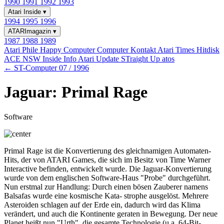
1990
1991
1992
1993
Atari Inside
▾
1994
1995
1996
ATARImagazin
▾
1987
1988
1989
Atari Phile
Happy Computer
Computer Kontakt
Atari Times
Hitdisk
ACE NSW Inside Info
Atari Update
STraight Up
atos
← ST-Computer 07 / 1996
Jaguar: Primal Rage
Software
Primal Rage ist die Konvertierung des gleichnamigen Automaten-
Hits, der von ATARI Games, die sich im Besitz von Time Warner
Interactive befinden, entwickelt wurde. Die Jaguar-Konvertierung
wurde von dem englischen Software-Haus "Probe" durchgeführt.
Nun erstmal zur Handlung: Durch einen bösen Zauberer namens
Balsafas wurde eine kosmische Kata- strophe ausgelöst. Mehrere
Asteroiden schlagen auf der Erde ein, dadurch wird das Klima
verändert, und auch die Kontinente geraten in Bewegung. Der neue
Planet heißt nun "Urth", die gesamte Technologie (u.a. 64-Bit-