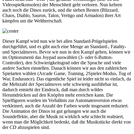
Videospielkonsolen) der Menschheit geht verloren. Nun kehren
auch noch die Dinos zurück, und die sieben Besten (Blizzard,
Chaos, Diablo, Sauron, Talon, Vertigo und Armadon) ihrer Art
kämpfen um die Weltherrschaft.
Dieser Kampf wird nun wie bei allen Standard-Prügelspielen
durchgeführt, und es gibt auch eine Menge an Standard-, Fatality-
und Specialmoves. Bevor wir nun in den Kampf gehen, können wir
im Optionsmenü das Joypad auswählen (3- oder 6-Button-
Controiler), den Schwierigkeitsgrad oder die Sprache und viele
andere Sachen einstellen. Danach können wir aus den zahlreichen
Spielarten wählen (Arcade Game, Training, 2Spieler-Modus, Tug of
War, Endurance). Das eigentliche Spiel ist leider nicht so einfach, da
die Mehrzahl der Specialmoves sehr schwierig ausführbar ist,
dadurch entsteht der Eindruck, daß man durch wildes
Herumdrücken auf den Knöpfen mehr erreichen kann. Die
Spielfiguren wurden im Verhältnis zur Automatenversion etwas
verkleinert, auch die Anzahl der Farben wurde insgesamt reduziert.
Die Animation der Dinos ist gut gelungen wie auch die
Soundeffekte, aber die Musik ist wirklich sehr schlecht realisiert,
wenn man die Möglichkeit bedenkt, daß die Musikstücke direkt von
der CD abzuspielen sind.