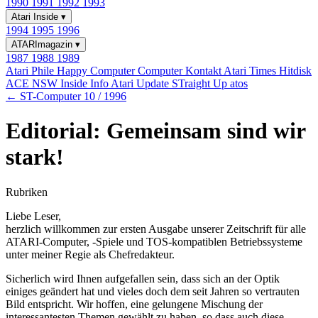
1990
1991
1992
1993
Atari Inside
▾
1994
1995
1996
ATARImagazin
▾
1987
1988
1989
Atari Phile
Happy Computer
Computer Kontakt
Atari Times
Hitdisk
ACE NSW Inside Info
Atari Update
STraight Up
atos
← ST-Computer 10 / 1996
Editorial: Gemeinsam sind wir
stark!
Rubriken
Liebe Leser,
herzlich willkommen zur ersten Ausgabe unserer Zeitschrift für alle
ATARI-Computer, -Spiele und TOS-kompatiblen Betriebssysteme
unter meiner Regie als Chefredakteur.
Sicherlich wird Ihnen aufgefallen sein, dass sich an der Optik
einiges geändert hat und vieles doch dem seit Jahren so vertrauten
Bild entspricht. Wir hoffen, eine gelungene Mischung der
interessantesten Themen gewählt zu haben, so dass auch diese