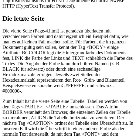
Zugriffsmechanismus für HTML-Dokumente ist normalerweise
HTTP (HyperText Transfer Protocol).
Die letzte Seite
Die vierte Seite (Page-4.html) ist geradezu überladen mit
verschiedenen Farben und damit eigentlich ein Beispiel dafür, wie
man es auf keinen Fall machen sollte. Für Farben, die im ganzen
Dokument gültig sein sollen, kennt der Tag <BODY> einige
Attribute: BGCOLOR legt die Hintergrundfarbe des Dokuments
fest, LINK die Farbe der Links und TEXT schließlich die Farbe des
Textes. Die Angabe der Farbe kann durch ihren Namen (z. B.
BLACK für schwarz) oder durch eine sechsstellige
Hexadezimalzahl erfolgen. Jeweils zwei Stellen der
Hexadezimalzahl repräsentieren den Rot-, Grün- und Blauanteil.
Beispielsweise entspräche weiß -#FFFFFF- und schwarz -
#000000-.
Zum Inhalt hat die vierte Seite eine Tabelle. Tabellen werden von
den Tags <TABLE>...</TABLE> umschlossen. Das Attribut
BORDER veranlaßt den Browser, die einzelnen Zellen der Tabelle
zu umrahmen, ALIGN die Tabelle horizontal zu zentrieren. Der
nächste Tag <CAPTION> ordnet der Tabelle eine Überschrift zu. In
unserem Fall wird die Überschrift in einer anderen Farbe als der
normale Text dargestellt, da mit dem Tag <FONT> und dem