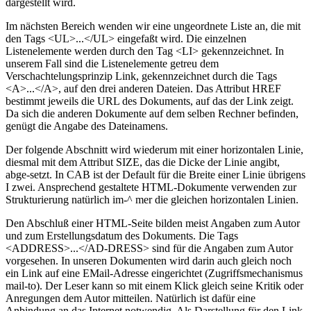
dargestellt wird.
Im nächsten Bereich wenden wir eine ungeordnete Liste an, die mit
den Tags <UL>...</UL> eingefaßt wird. Die einzelnen
Listenelemente werden durch den Tag <LI> gekennzeichnet. In
unserem Fall sind die Listenelemente getreu dem
Verschachtelungsprinzip Link, gekennzeichnet durch die Tags
<A>...</A>, auf den drei anderen Dateien. Das Attribut HREF
bestimmt jeweils die URL des Dokuments, auf das der Link zeigt.
Da sich die anderen Dokumente auf dem selben Rechner befinden,
genügt die Angabe des Dateinamens.
Der folgende Abschnitt wird wiederum mit einer horizontalen Linie,
diesmal mit dem Attribut SIZE, das die Dicke der Linie angibt,
abge-setzt. In CAB ist der Default für die Breite einer Linie übrigens
I zwei. Ansprechend gestaltete HTML-Dokumente verwenden zur
Strukturierung natürlich im-^ mer die gleichen horizontalen Linien.
Den Abschluß einer HTML-Seite bilden meist Angaben zum Autor
und zum Erstellungsdatum des Dokuments. Die Tags
<ADDRESS>...</AD-DRESS> sind für die Angaben zum Autor
vorgesehen. In unseren Dokumenten wird darin auch gleich noch
ein Link auf eine EMail-Adresse eingerichtet (Zugriffsmechanismus
mail-to). Der Leser kann so mit einem Klick gleich seine Kritik oder
Anregungen dem Autor mitteilen. Natürlich ist dafür eine
Anbindung an das Internet notwendig. Als Darstellung für den Link