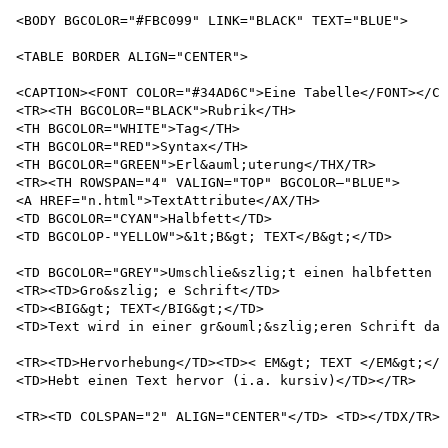
<BODY BGCOLOR="#FBC099" LINK="BLACK" TEXT="BLUE">

<TABLE BORDER ALIGN="CENTER">

<CAPTION><FONT COLOR="#34AD6C">Eine Tabelle</FONT></CA
<TR><TH BGCOLOR="BLACK">Rubrik</TH>

<TH BGCOLOR="WHITE">Tag</TH>

<TH BGCOLOR="RED">Syntax</TH>

<TH BGCOLOR="GREEN">Erl&auml;uterung</THX/TR>

<TR><TH ROWSPAN="4" VALIGN="TOP" BGCOLOR—"BLUE">

<A HREF="n.html">TextAttribute</AX/TH>

<TD BGCOLOR="CYAN">Halbfett</TD>

<TD BGCOLOP-"YELLOW">&1t;B&gt; TEXT</B&gt;</TD>

<TD BGCOLOR="GREY">Umschlie&szlig;t einen halbfetten T
<TR><TD>Gro&szlig; e Schrift</TD>

<TD><BIG&gt; TEXT</BIG&gt;</TD>

<TD>Text wird in einer gr&ouml;&szlig;eren Schrift dar
<TR><TD>Hervorhebung</TD><TD>< EM&gt; TEXT </EM&gt;</T
<TD>Hebt einen Text hervor (i.a. kursiv)</TD></TR>

<TR><TD COLSPAN="2" ALIGN="CENTER"</TD> <TD></TDX/TR>
