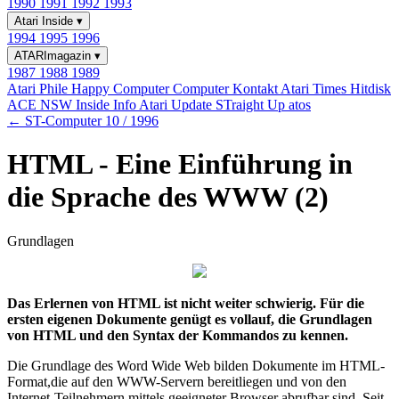
1990
1991
1992
1993
Atari Inside
▾
1994
1995
1996
ATARImagazin
▾
1987
1988
1989
Atari Phile
Happy Computer
Computer Kontakt
Atari Times
Hitdisk
ACE NSW Inside Info
Atari Update
STraight Up
atos
← ST-Computer 10 / 1996
HTML - Eine Einführung in
die Sprache des WWW (2)
Grundlagen
Das Erlernen von HTML ist nicht weiter schwierig. Für die
ersten eigenen Dokumente genügt es vollauf, die Grundlagen
von HTML und den Syntax der Kommandos zu kennen.
Die Grundlage des Word Wide Web bilden Dokumente im HTML-
Format,die auf den WWW-Servern bereitliegen und von den
Internet-Teilnehmern mittels geeigneter Browser abrufbar sind. Seit