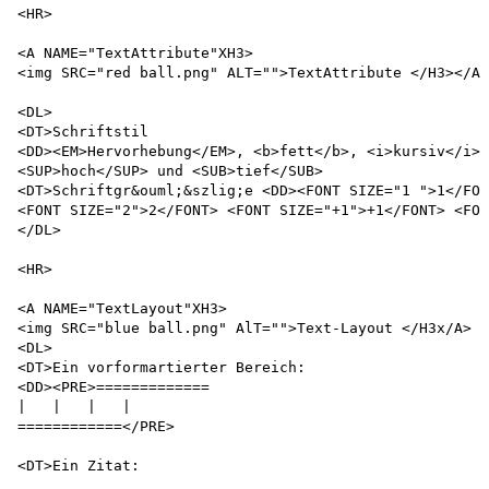
<HR>

<A NAME="TextAttribute"XH3>

<img SRC="red ball.png" ALT="">TextAttribute </H3></A>

<DL>

<DT>Schriftstil

<DD><EM>Hervorhebung</EM>, <b>fett</b>, <i>kursiv</i>,
<SUP>hoch</SUP> und <SUB>tief</SUB> 

<DT>Schriftgr&ouml;&szlig;e <DD><FONT SIZE="1 ">1</FON
<FONT SIZE="2">2</FONT> <FONT SIZE="+1">+1</FONT> <FON
</DL>

<HR>

<A NAME="TextLayout"XH3>

<img SRC="blue ball.png" AlT="">Text-Layout </H3x/A>

<DL>

<DT>Ein vorformartierter Bereich:

<DD><PRE>=============

|   |   |   |

============</PRE>

<DT>Ein Zitat:
