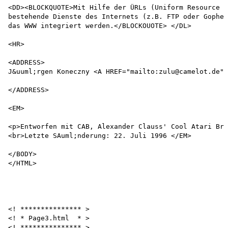
<DD><BLOCKQUOTE>Mit Hilfe der ÜRLs (Uniform Resource L
bestehende Dienste des Internets (z.B. FTP oder Gopher
das WWW integriert werden.</BLOCKOUOTE> </DL>

<HR>

<ADDRESS>

J&uuml;rgen Koneczny <A HREF="mailto:zulu@camelot.de">
</ADDRESS>

<EM>

<p>Entworfen mit CAB, Alexander Clauss' Cool Atari Bro
<br>Letzte SAuml;nderung: 22. Juli 1996 </EM>

</BODY>

</HTML>

<! *************** >

<! * Page3.html  * >

<! *************** >
