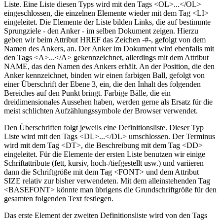
Liste. Eine Liste diesen Typs wird mit den Tags <OL>...</OL>
eingeschlossen, die einzelnen Elemente wieder mit dem Tag <LI>
eingeleitet. Die Elemente der Liste bilden Links, die auf bestimmte
Sprungziele - den Anker - im selben Dokument zeigen. Hierzu
geben wir beim Attribut HREF das Zeichen -#-, gefolgt von dem
Namen des Ankers, an. Der Anker im Dokument wird ebenfalls mit
den Tags <A>...</A> gekennzeichnet, allerdings mit dem Attribut
NAME, das den Namen des Ankers erhält. An der Position, die den
Anker kennzeichnet, binden wir einen farbigen Ball, gefolgt von
einer Überschrift der Ebene 3, ein, die den Inhalt des folgenden
Bereiches auf den Punkt bringt. Farbige Bälle, die ein
dreidimensionales Aussehen haben, werden gerne als Ersatz für die
meist schlichten Aufzählungssymbole der Browser verwendet.
Den Überschriften folgt jeweils eine Definitionsliste. Dieser Typ
Liste wird mit den Tags <DL>...</DL> umschlossen. Der Terminus
wird mit dem Tag <DT>, die Beschreibung mit dem Tag <DD>
eingeleitet. Für die Elemente der ersten Liste benutzen wir einige
Schriftattribute (fett, kursiv, hoch-/tiefgestellt usw.) und variieren
dann die Schriftgröße mit dem Tag <FONT> und dem Attribut
SIZE relativ zur bisher verwendeten. Mit dem alleinstehenden Tag
<BASEFONT> könnte man übrigens die Grundschriftgröße für den
gesamten folgenden Text festlegen.
Das erste Element der zweiten Definitionsliste wird von den Tags