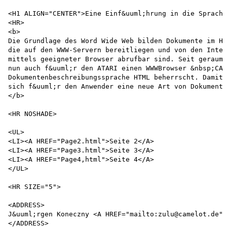
<H1 ALIGN="CENTER">Eine Einf&uuml;hrung in die Sprache
<HR>

<b>

Die Grundlage des Word Wide Web bilden Dokumente im HT
die auf den WWW-Servern bereitliegen und von den Inter
mittels geeigneter Browser abrufbar sind. Seit geraume
nun auch f&uuml;r den ATARI einen WWWBrowser &nbsp;CAB
Dokumentenbeschreibungssprache HTML beherrscht. Damit 
sich f&uuml;r den Anwender eine neue Art von Dokumente
</b>

<HR NOSHADE>

<UL>

<LI><A HREF="Page2.html">Seite 2</A>

<LI><A HREF="Page3.html">Seite 3</A>

<LI><A HREF="Page4,html">Seite 4</A>

</UL>

<HR SIZE="5">

<ADDRESS>

J&uuml;rgen Koneczny <A HREF="mailto:zulu@camelot.de">
</ADDRESS>
