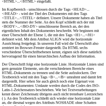
<HTML>...</HTML> eingefaßt.
Im Kopfbereich - umschlossen durch die Tags <HEAD>...
</HEAD> - wird der Titel des Dokumentes mit den Tags
<TITLE>...</TITEL> definiert. Unsere Dokumente haben als Titel
stets die Nummer der Seite. An den Kopf schließt sich der mit
<BODY>...</BO-DY> umschlossene Bereich an, der den
eigentlichen Inhalt des Dokumentes beschreibt. Wir beginnen mit
einer Überschrift der Ebene 1, die mit den Tags <H1>...</H1>
definiert wird. Mit dem Attribut ALIGN wird die horizontale
Ausrichtung festgelegt. In unserem Fall wird die Überschrift also
zentriert im Browser-Fenster dargestellt. Da HTML sechs
verschiedene Überschriftsebenen kennt, eignen sich diese natürlich
hervorragend für einen hierarchischen Aufbau der Information.
Der Überschrift folgt eine horizontale Linie. Horizontale Linien sind
gern genutzte Elemente, um die verschiedenen Bereiche eines
HTML-Dokuments zu trennen und die Seite aufzulockern. Der
Textbereich wird mit den Tags <B>...</B> umrahmt und damit fett
dargestellt. Hier sehen Sie auch gleich noch eine Eigenart von
HTML-Dokumenten: Umlaute werden durch die Codes des ISO-
Latin-1-Zeichensatzes beschrieben. Wie bei Textverarbeitungen
kennt dieser Zeichensatz übrigens auch nicht trennbare Leerzeichen
( ). An den Textbereich schließt sich wieder eine horizontale Linie
an, die diesmal wegen des Attributs NOSHADE ohne Schatten