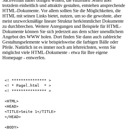
Sachverhalt näher bringen wollen, die einzelnen Seiten aber
trotzdem einheitlich und attraktiv gestalten, entstehen ansprechende
HTML-Dokumente. Vor allem sollten Sie die Möglichkeiten, die
HTML mit seinen Links bietet, nutzen, um so die gewohnte, aber
meist unzweckmäßige lineare Struktur herkömmlicher Dokumente
zu durchbrechen. Weitere Anregungen und Beispiele für HTML-
Dokumente können Sie sich jederzeit aus dem schier unendlichem
Angebot des WWW holen. Dort finden Sie dann auch zahlreiche
Gestaltungselemente wie beispielsweise die farbigen Bälle oder
Pfeile. Natürlich ist es immer noch am lehrreichsten, wenn Sie
möglichst viele HTML-Dokumente - etwa für Ihre eigene
Homepage - entwerfen.
<! *************** >

<! * Pagel.html  * >

<! *************** >

<HTML>

<HEAD>

<TITLE>Seite 1</TITLE>

</HEAD>

<BODY>
