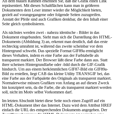
An dem blauen Rahmen erkennen Sie, daß die Grafik einen Link
repräsentiert. Mit diesen Schaltflächen kann man in größeren
Dokumenten dem Leser immer wieder die Möglichkeit bieten,
gezielt auf vorangegangene oder folgende Seiten zuzugreifen.
Anstatt der Pfeile sind auch Grafiken denkbar, die den Inhalt einer
Seite gleich symbolisieren.
Als nächstes werden zwei - nahezu identische - Bilder in das
Dokument eingebunden. Sieht man sich die Darstellung des HTML-
Dokuments (Abbildung 3) an, erkennt man deutlich, daß das erste
rechteckig umrahmt ist, während das zweite scheinbar vor dem
Hintergrund schwebt. Das spezielle Format GlF89a ermöglicht
dieses Verhalten, indem es eine Farbe aus der Farbtabelle als
transparent markiert. Der Browser läßt diese Farbe dann aus. Statt
ihrer scheinen Hintergrundfarbe oder -bild durch die GIF-Grafik
hindurch. Um aus einem herkömmlichen GIF87-Bild ein GIF89a-
Bild zu erstellen, liegt CAB das kleine Utility TRANSGIF bei, das
eine Farbe aus der Farbpalette des Originals als transparent markiert.
Normalerweise müssen Grafiken von Anfang an auf diesen Zweck
hin konzipiert sein, da die Farbe, die als transparent markiert werden
soll, nicht im Motiv selbst Vorkommen darf.
Im letzten Abschnitt bietet diese Seite noch einen Zugriff auf ein
HTML-Dokument über das Internet. Dazu wird dem Attribut HREF
einfach die URL des entsprechenden Dokuments angegeben. Der