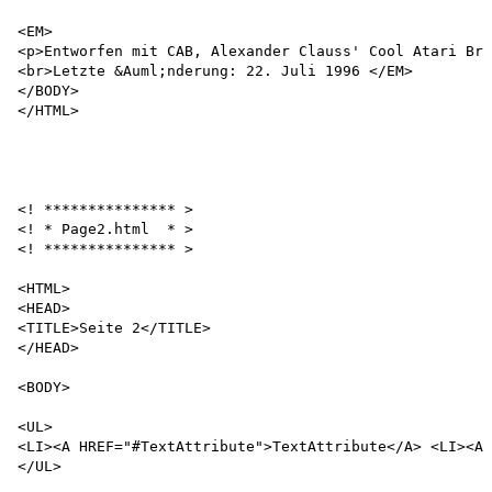
<EM>

<p>Entworfen mit CAB, Alexander Clauss' Cool Atari Bro
<br>Letzte &Auml;nderung: 22. Juli 1996 </EM>

</BODY>

</HTML>

<! *************** >

<! * Page2.html  * >

<! *************** >

<HTML>

<HEAD>

<TITLE>Seite 2</TITLE>

</HEAD>

<BODY>

<UL>

<LI><A HREF="#TextAttribute">TextAttribute</A> <LI><A 
</UL>
