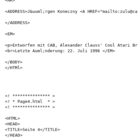
<HR>

<ADDRESS>J&uuml;rgen Koneczny <A HREF="mailto:zulu@cam
</ADDRESS>

<EM>

<p>Entworfen mit CAB, Alexander Clauss' Cool Atari Bro
<br>Letzte Auml;nderung: 22. Juli 1996 </EM>

</BODY>

</HTMl>

<! *************** >

<! * Page4.html  * >

<! *************** >

<HTML>

<HEAD>

<TITLE>Seite 4</TITLE>

</HEAD>
