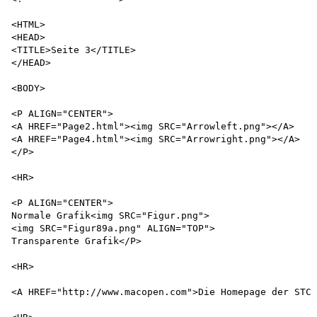
<HTML>

<HEAD>

<TITLE>Seite 3</TITLE>

</HEAD>

<BODY>

<P ALIGN="CENTER">

<A HREF="Page2.html"><img SRC="Arrowleft.png"></A>

<A HREF="Page4.html"><img SRC="Arrowright.png"></A>

</P>

<HR>

<P ALIGN="CENTER">

Normale Grafik<img SRC="Figur.png">

<img SRC="Figur89a.png" ALIGN="TOP">

Transparente Grafik</P>

<HR>

<A HREF="http://www.macopen.com">Die Homepage der STCo