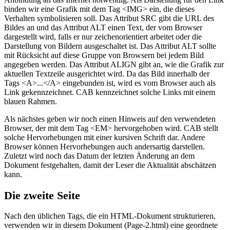
binden wir eine Grafik mit dem Tag <IMG> ein, die dieses
Verhalten symbolisieren soll. Das Attribut SRC gibt die URL des
Bildes an und das Attribut ALT einen Text, der vom Browser
dargestellt wird, falls er nur zeichenorientiert arbeitet oder die
Darstellung von Bildern ausgeschaltet ist. Das Attribut ALT sollte
mit Rücksicht auf diese Gruppe von Browsern bei jedem Bild
angegeben werden. Das Attribut ALIGN gibt an, wie die Grafik zur
aktuellen Textzeile ausgerichtet wird. Da das Bild innerhalb der
Tags <A>...</A> eingebunden ist, wird es vom Browser auch als
Link gekennzeichnet. CAB kennzeichnet solche Links mit einem
blauen Rahmen.
Als nächstes geben wir noch einen Hinweis auf den verwendeten
Browser, der mit dem Tag <EM> hervorgehoben wird. CAB stellt
solche Hervorhebungen mit einer kursiven Schrift dar. Andere
Browser können Hervorhebungen auch andersartig darstellen.
Zuletzt wird noch das Datum der letzten Änderung an dem
Dokument festgehalten, damit der Leser die Aktualität abschätzen
kann.
Die zweite Seite
Nach den üblichen Tags, die ein HTML-Dokument strukturieren,
verwenden wir in diesem Dokument (Page-2.html) eine geordnete