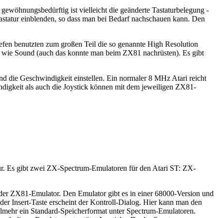
ewöhnungsbedürftig ist vielleicht die geänderte Tastaturbelegung -
Tastatur einblenden, so dass man bei Bedarf nachschauen kann. Den
efen benutzten zum großen Teil die so genannte High Resolution
 wie Sound (auch das konnte man beim ZX81 nachrüsten). Es gibt
d die Geschwindigkeit einstellen. Ein normaler 8 MHz Atari reicht
digkeit als auch die Joystick können mit dem jeweiligen ZX81-
r. Es gibt zwei ZX-Spectrum-Emulatoren für den Atari ST: ZX-
e der ZX81-Emulator. Den Emulator gibt es in einer 68000-Version und
er Insert-Taste erscheint der Kontroll-Dialog. Hier kann man den
ielmehr ein Standard-Speicherformat unter Spectrum-Emulatoren.