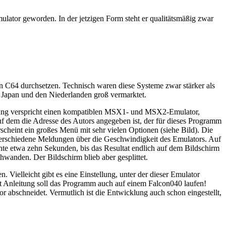
ulator geworden. In der jetzigen Form steht er qualitätsmäßig zwar
den C64 durchsetzen. Technisch waren diese Systeme zwar stärker als
Japan und den Niederlanden groß vermarktet.
leitung verspricht einen kompatiblen MSX1- und MSX2-Emulator,
uf dem die Adresse des Autors angegeben ist, der für dieses Programm
cheint ein großes Menü mit sehr vielen Optionen (siehe Bild). Die
en verschiedene Meldungen über die Geschwindigkeit des Emulators. Auf
hte etwa zehn Sekunden, bis das Resultat endlich auf dem Bildschirm
wanden. Der Bildschirm blieb aber gesplittet.
Vielleicht gibt es eine Einstellung, unter der dieser Emulator
ut Anleitung soll das Programm auch auf einem Falcon040 laufen!
abschneidet. Vermutlich ist die Entwicklung auch schon eingestellt,