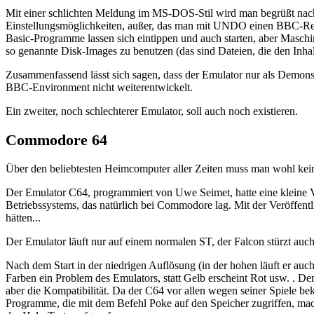
Mit einer schlichten Meldung im MS-DOS-Stil wird man begrüßt nach 
Einstellungsmöglichkeiten, außer, das man mit UNDO einen BBC-Rese
Basic-Programme lassen sich eintippen und auch starten, aber Masc
so genannte Disk-Images zu benutzen (das sind Dateien, die den Inhalt
Zusammenfassend lässt sich sagen, dass der Emulator nur als Demonst
BBC-Environment nicht weiterentwickelt.
Ein zweiter, noch schlechterer Emulator, soll auch noch existieren.
Commodore 64
Über den beliebtesten Heimcomputer aller Zeiten muss man wohl keine W
Der Emulator C64, programmiert von Uwe Seimet, hatte eine kleine V
Betriebssystems, das natürlich bei Commodore lag. Mit der Veröffent
hätten...
Der Emulator läuft nur auf einem normalen ST, der Falcon stürzt auc
Nach dem Start in der niedrigen Auflösung (in der hohen läuft er auc
Farben ein Problem des Emulators, statt Gelb erscheint Rot usw. . Dem
aber die Kompatibilität. Da der C64 vor allen wegen seiner Spiele bek
Programme, die mit dem Befehl Poke auf den Speicher zugriffen, mac