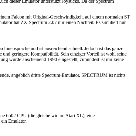
ch dieser Emulator unterstützt Joysticks. Da der Spectrum
 einem Falcon mit Original-Geschwindigkeit, auf einem normalen ST
ulator hat ZX-Spectrum 2.07 nur einen Nachteil: Es simuliert nur
aschinensprache und ist ausreichend schnell. Jedoch ist das ganze
nd geringere Kompatibilität. Sein einziger Vorteil ist wohl seine
lung wurde anscheinend 1990 eingestellt, zumindest ist mir keine
ierende, angeblich dritte Spectrum-Emulator, SPECTRUM ist nichts
ine 6502 CPU (die gleiche wie im Atari XL), eine
 ein Emulator.