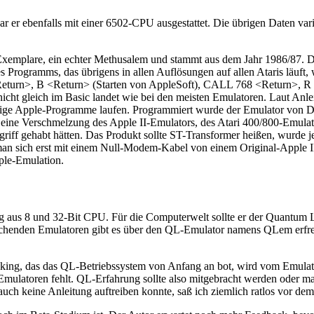
er ebenfalls mit einer 6502-CPU ausgestattet. Die übrigen Daten varii
xemplare, ein echter Methusalem und stammt aus dem Jahr 1986/87. Dam
es Programms, das übrigens in allen Auflösungen auf allen Ataris läuft
<Return>, B <Return> (Starten von AppleSoft), CALL 768 <Return
cht gleich im Basic landet wie bei den meisten Emulatoren. Laut Anleit
inige Apple-Programme laufen. Programmiert wurde der Emulator von 
 eine Verschmelzung des Apple II-Emulators, des Atari 400/800-Emula
riff gehabt hätten. Das Produkt sollte ST-Transformer heißen, wurde je
man sich erst mit einem Null-Modem-Kabel von einem Original-Apple I
ple-Emulation.
aus 8 und 32-Bit CPU. Für die Computerwelt sollte er der Quantum Lea
schenden Emulatoren gibt es über den QL-Emulator namens QLem erfreu
king, das das QL-Betriebssystem von Anfang an bot, wird vom Emulator 
ir-Emulatoren fehlt. QL-Erfahrung sollte also mitgebracht werden ode
auch keine Anleitung auftreiben konnte, saß ich ziemlich ratlos vor de