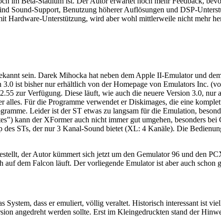
 noch im Beta-Stadium ist. Der Autor erwartet noch mehr Feedback, bevo
sind Sound-Support, Benutzung höherer Auflösungen und DSP-Unterstüt
mit Hardware-Unterstützung, wird aber wohl mittlerweile nicht mehr her
i" bekannt sein. Darek Mihocka hat neben dem Apple II-Emulator und 
 3.0 ist bisher nur erhältlich von der Homepage von Emulators Inc. (
 2.55 zur Verfügung. Diese läuft, wie auch die neuere Version 3.0, 
r alles. Für die Programme verwendet er Diskimages, die eine komplett
ogramme. Leider ist der ST etwas zu langsam für die Emulation, besond
s") kann der XFormer auch nicht immer gut umgehen, besonders bei Gr
hip des STs, der nur 3 Kanal-Sound bietet (XL: 4 Kanäle). Die Bedienu
ellt, der Autor kümmert sich jetzt um den Gemulator 96 und den PCXFo
auf dem Falcon läuft. Der vorliegende Emulator ist aber auch schon gu
 System, dass er emuliert, völlig veraltet. Historisch interessant is
rsion angedreht werden sollte. Erst im Kleingedruckten stand der Hinw