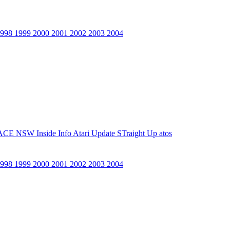
1998
1999
2000
2001
2002
2003
2004
ACE NSW Inside Info
Atari Update
STraight Up
atos
1998
1999
2000
2001
2002
2003
2004