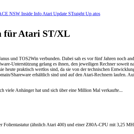
ACE NSW Inside Info
Atari Update
STraight Up
atos
n für Atari ST/XL
c, Janus und TOS2Win verbunden. Dabei sah es vor fünf Jahren noch an
ware-Unterstützung gelang es ihnen, den jeweiligen Rechner soweit n
ie heute praktisch wertlos sind, da sie von der technischen Entwicklu
main/Shareware erhältlich sind und auf den Atari-Rechnern laufen. A
viele Anhänger hat und sich über eine Million Mal verkaufte...
r Folientastatur (ähnlich Atari 400) und einer Z80A-CPU mit 3,25 M