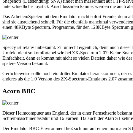
Snapshots (Dateiendung: SNA) findet man massenhaft auf FTP-Servern
unterschiedliche Joystick-Anschlussarten kannte, werden die auch all
Das Arbeiten/Spielen mit dem Emulator macht sofort Freude, denn al
sind sie ausreichend schnell. Für die ebenfalls manchmal verwendete
einen 48KByte Spectrum. Programme, für den 128KByte Spectrum ges
Speccy ist relativ unbekannt. Zu unrecht eigentlich, denn auch dieser
Umfeld nicht so komfortabel wie bei ZX-Spectrum 2.07: Keine Snapshot
Einfachheit, denn er kommt mit nicht so vielen Dateien daher wie der
spätere Version bekannt.
Gerüchteweise sollte noch ein dritter Emulator herauskommen, der es
anderes als die 1.0 Version des ZX-Spectrum-Emulators 2.07 zusammen
Acorn BBC
Dieser Heimcomputer aus England, der in einer Fernsehserie bekannt 
Schreibmaschinentastatur und 16 Farben. Da auch der Atari ST sehr er
Der Emulator BBC-Environment ließ sich nur auf einem normalen ST s