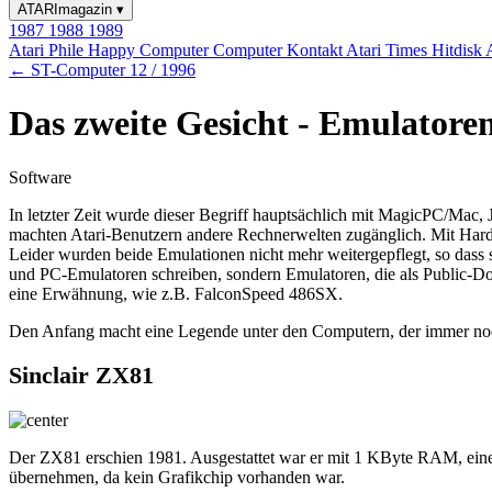
ATARImagazin
▾
1987
1988
1989
Atari Phile
Happy Computer
Computer Kontakt
Atari Times
Hitdisk
← ST-Computer 12 / 1996
Das zweite Gesicht - Emulatore
Software
In letzter Zeit wurde dieser Begriff hauptsächlich mit MagicPC/Ma
machten Atari-Benutzern andere Rechnerwelten zugänglich. Mit Hard
Leider wurden beide Emulationen nicht mehr weitergepflegt, so dass s
und PC-Emulatoren schreiben, sondern Emulatoren, die als Public-Do
eine Erwähnung, wie z.B. FalconSpeed 486SX.
Den Anfang macht eine Legende unter den Computern, der immer noch 
Sinclair ZX81
Der ZX81 erschien 1981. Ausgestattet war er mit 1 KByte RAM, eine
übernehmen, da kein Grafikchip vorhanden war.