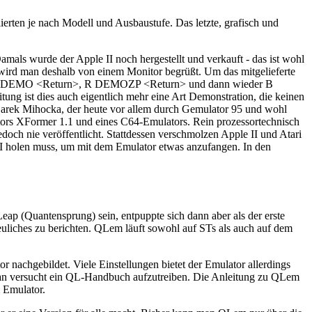
erten je nach Modell und Ausbaustufe. Das letzte, grafisch und
als wurde der Apple II noch hergestellt und verkauft - das ist wohl
, wird man deshalb von einem Monitor begrüßt. Um das mitgelieferte
>, R DEMO <Return>, R DEMOZP <Return> und dann wieder B
ung ist dies auch eigentlich mehr eine Art Demonstration, die keinen
Darek Mihocka, der heute vor allem durch Gemulator 95 und wohl
tors XFormer 1.1 und eines C64-Emulators. Rein prozessortechnisch
doch nie veröffentlicht. Stattdessen verschmolzen Apple II und Atari
I holen muss, um mit dem Emulator etwas anzufangen. In den
p (Quantensprung) sein, entpuppte sich dann aber als der erste
liches zu berichten. QLem läuft sowohl auf STs als auch auf dem
nachgebildet. Viele Einstellungen bietet der Emulator allerdings
r man versucht ein QL-Handbuch aufzutreiben. Die Anleitung zu QLem
m Emulator.