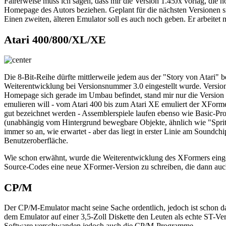
Fairerweise muss ich sagen, dass mir die Version 1.45Jx vorlag, die
Homepage des Autors beziehen. Geplant für die nächsten Versionen 
Einen zweiten, älteren Emulator soll es auch noch geben. Er arbeitet 
Atari 400/800/XL/XE
Die 8-Bit-Reihe dürfte mittlerweile jedem aus der "Story von Atar
Weiterentwicklung bei Versionsnummer 3.0 eingestellt wurde. Version
Homepage sich gerade im Umbau befindet, stand mir nur die Version
emulieren will - vom Atari 400 bis zum Atari XE emuliert der XForme
gut bezeichnet werden - Assemblerspiele laufen ebenso wie Basic-Pr
(unabhängig vom Hintergrund bewegbare Objekte, ähnlich wie "Sprite
immer so an, wie erwartet - aber das liegt in erster Linie am Soundc
Benutzeroberfläche.
Wie schon erwähnt, wurde die Weiterentwicklung des XFormers eingest
Source-Codes eine neue XFormer-Version zu schreiben, die dann auch 
CP/M
Der CP/M-Emulator macht seine Sache ordentlich, jedoch ist schon das
dem Emulator auf einer 3,5-Zoll Diskette den Leuten als echte ST-Ve
Software verschwanden jedoch auch die CP/M-Programme.