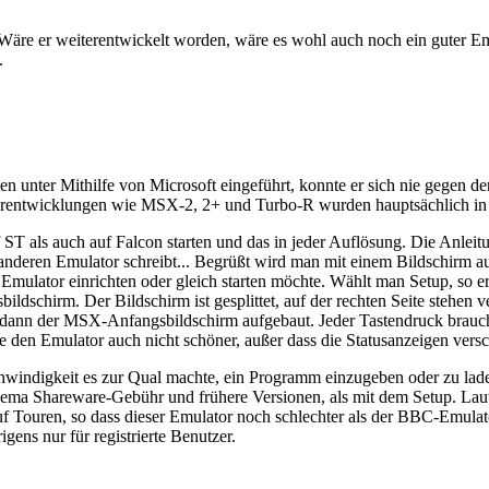
 Wäre er weiterentwickelt worden, wäre es wohl auch noch ein guter Em
.
en unter Mithilfe von Microsoft eingeführt, konnte er sich nie gegen 
erentwicklungen wie MSX-2, 2+ und Turbo-R wurden hauptsächlich in 
uf ST als auch auf Falcon starten und das in jeder Auflösung. Die An
 anderen Emulator schreibt... Begrüßt wird man mit einem Bildschirm a
ulator einrichten oder gleich starten möchte. Wählt man Setup, so ers
sbildschirm. Der Bildschirm ist gesplittet, auf der rechten Seite steh
ird dann der MSX-Anfangsbildschirm aufgebaut. Jeder Tastendruck brauc
den Emulator auch nicht schöner, außer dass die Statusanzeigen versch
indigkeit es zur Qual machte, ein Programm einzugeben oder zu laden. 
 Thema Shareware-Gebühr und frühere Versionen, als mit dem Setup. La
Touren, so dass dieser Emulator noch schlechter als der BBC-Emulator 
igens nur für registrierte Benutzer.