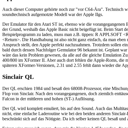
Auch dieser Computer gehörte noch zur "vor C64-Ära". Technisch war 
soundtechnisch aufgemotzte Modell war der Apple IIgs.
Der Emulator für den Atari ST ist, ebenso wie die vorangegangenen E
der Grund, weshalb das Apple Basic nicht beigefügt ist. Beim Start d
Beispielprogramm zu laden, muss man z.B. tippen: R APPLSOFT 
<Return>. Die Handhabung ist also nicht ganz einfach, da man eben ni
Anspruch stellt, den Apple perfekt nachzuahmen. Trotzdem sollen e
bald durch dessen Nachfolger Gemulator 96 bekannt ist. Geplant war
wäre das kein Problem gewesen, da alle auf die gleiche Emulation Zug
400/800 im XFormer II. Aber auch dort fehlen die Apple-Roms, die 
späteren XFormer-Versionen, 2.31 und 2.55 fehlt dann wieder die Ap
Sinclair QL
Der QL erschien 1984 und besaß den 68008-Prozessor, eine Mischung 
Flop von Sinclair. Nach den vorangegangenen, doch ziemlich enttäu
Falcon in der mittleren und hohen (ST-) Auflösung.
Der QL wird komplett emuliert, bis auf den Sound. Auch das Multitas
nicht, eine einfache Laderoutine wie bei den beiden anderen Sincla
beschränkt sich auf das Nötigste. Da ich selber keinen QL besaß und 