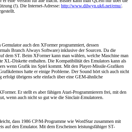
r er eine Version für alle macht. Bisher kann man QLem nur über die
zung (!). Die Internet-Adresse:
http://www.dilwyn.uk6.net/emu/
.
gestellt.
dem Gemulator auch den XFormer programmiert, dessen
vormals Branch Always Software) inklusive der Sourcen. Da die
nur auf dem ST. Beim XFormer kann man wählen, welche Maschine man
e XL-Diskette enthalten. Die Kompatibilität des Emulators kann als
ers wenn Grafik ins Spiel kommt. Mit den Player-Missile-Grafiken
afikdemos hatte er einige Probleme. Der Sound hört sich auch nicht
ng erfolgt übrigens sehr einfach über eine GEM-ähnliche
rmer. Er stellt es aber fähigen Atari-Programmierern frei, mit den
t, wenn auch nicht so gut wie die Sinclair-Emulatoren.
t vielleicht, dass 1986 CP/M-Programme wie WordStar zusammen mit
eis auf den Emulator. Mit dem Erscheinen leistungsfähiger ST-