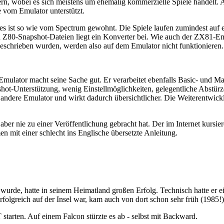
, wobei es sich meistens um ehemalig kommerzielle Spiele handelt. Au
e vom Emulator unterstützt.
les ist so wie vom Spectrum gewohnt. Die Spiele laufen zumindest auf
n Z80-Snapshot-Dateien liegt ein Konverter bei. Wie auch der ZX81-Em
chrieben wurden, werden also auf dem Emulator nicht funktionieren.
 Emulator macht seine Sache gut. Er verarbeitet ebenfalls Basic- und M
-Unterstützung, wenig Einstellmöglichkeiten, gelegentliche Abstürze u
 andere Emulator und wirkt dadurch übersichtlicher. Die Weiterentwick
 aber nie zu einer Veröffentlichung gebracht hat. Der im Internet kurs
 mit einer schlecht ins Englische übersetzte Anleitung.
wurde, hatte in seinem Heimatland großen Erfolg. Technisch hatte er e
folgreich auf der Insel war, kam auch von dort schon sehr früh (1985!)
tarten. Auf einem Falcon stürzte es ab - selbst mit Backward.