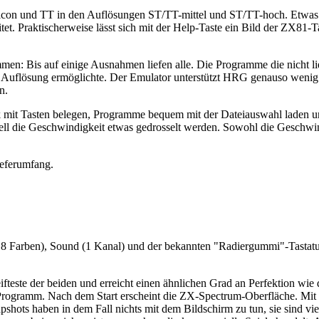
alcon und TT in den Auflösungen ST/TT-mittel und ST/TT-hoch. Etwas g
t. Praktischerweise lässt sich mit der Help-Taste ein Bild der ZX81-
men: Bis auf einige Ausnahmen liefen alle. Die Programme die nicht li
 Auflösung ermöglichte. Der Emulator unterstützt HRG genauso wenig
n.
k mit Tasten belegen, Programme bequem mit der Dateiauswahl laden un
ll die Geschwindigkeit etwas gedrosselt werden. Sowohl die Geschwin
ieferumfang.
8 Farben), Sound (1 Kanal) und der bekannten "Radiergummi"-Tastatu
ifteste der beiden und erreicht einen ähnlichen Grad an Perfektion wi
Programm. Nach dem Start erscheint die ZX-Spectrum-Oberfläche. Mit d
pshots haben in dem Fall nichts mit dem Bildschirm zu tun, sie sind v