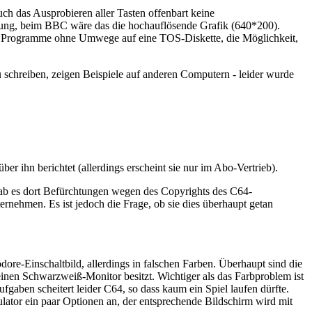
h das Ausprobieren aller Tasten offenbart keine
sung, beim BBC wäre das die hochauflösende Grafik (640*200).
ie Programme ohne Umwege auf eine TOS-Diskette, die Möglichkeit,
 schreiben, zeigen Beispiele auf anderen Computern - leider wurde
r ihn berichtet (allerdings erscheint sie nur im Abo-Vertrieb).
 gab es dort Befürchtungen wegen des Copyrights des C64-
nehmen. Es ist jedoch die Frage, ob sie dies überhaupt getan
ore-Einschaltbild, allerdings in falschen Farben. Überhaupt sind die
 einen Schwarzweiß-Monitor besitzt. Wichtiger als das Farbproblem ist
fgaben scheitert leider C64, so dass kaum ein Spiel laufen dürfte.
ator ein paar Optionen an, der entsprechende Bildschirm wird mit