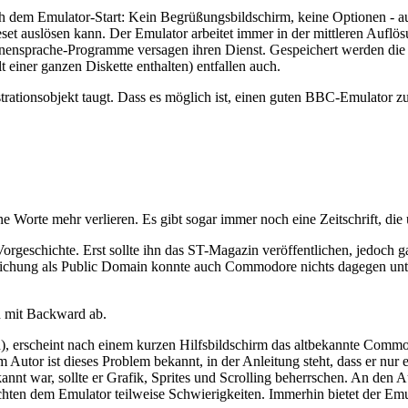
dem Emulator-Start: Kein Begrüßungsbildschirm, keine Optionen - auc
t auslösen kann. Der Emulator arbeitet immer in der mittleren Auflö
hinensprache-Programme versagen ihren Dienst. Gespeichert werden d
 einer ganzen Diskette enthalten) entfallen auch.
rationsobjekt taugt. Dass es möglich ist, einen guten BBC-Emulator zu
orte mehr verlieren. Es gibt sogar immer noch eine Zeitschrift, die übe
orgeschichte. Erst sollte ihn das ST-Magazin veröffentlichen, jedoch
lichung als Public Domain konnte auch Commodore nichts dagegen unter
h mit Backward ab.
h), erscheint nach einem kurzen Hilfsbildschirm das altbekannte Commod
 Autor ist dieses Problem bekannt, in der Anleitung steht, dass er nur
annt war, sollte er Grafik, Sprites und Scrolling beherrschen. An den Au
hten dem Emulator teilweise Schwierigkeiten. Immerhin bietet der Emul