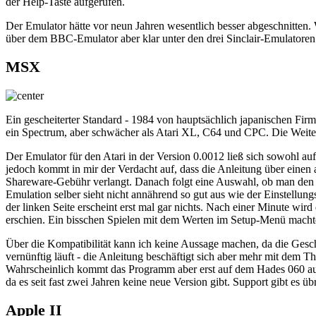
der Help-Taste aufgerufen.
Der Emulator hätte vor neun Jahren wesentlich besser abgeschnitten.
über dem BBC-Emulator aber klar unter den drei Sinclair-Emulatoren
MSX
Ein gescheiterter Standard - 1984 von hauptsächlich japanischen Firm
ein Spectrum, aber schwächer als Atari XL, C64 und CPC. Die Weit
Der Emulator für den Atari in der Version 0.0012 ließ sich sowohl a
jedoch kommt in mir der Verdacht auf, dass die Anleitung über einen
Shareware-Gebühr verlangt. Danach folgt eine Auswahl, ob man den Em
Emulation selber sieht nicht annährend so gut aus wie der Einstellung
der linken Seite erscheint erst mal gar nichts. Nach einer Minute w
erschien. Ein bisschen Spielen mit dem Werten im Setup-Menü machte 
Über die Kompatibilität kann ich keine Aussage machen, da die Geschw
vernünftig läuft - die Anleitung beschäftigt sich aber mehr mit dem
Wahrscheinlich kommt das Programm aber erst auf dem Hades 060 auf 
da es seit fast zwei Jahren keine neue Version gibt. Support gibt es übr
Apple II