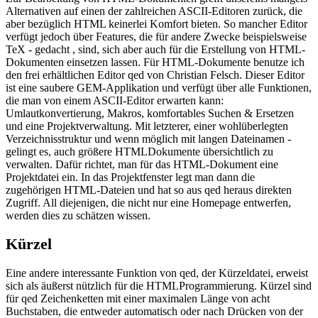
Alternativen auf einen der zahlreichen ASCII-Editoren zurück, die
aber bezüglich HTML keinerlei Komfort bieten. So mancher Editor
verfügt jedoch über Features, die für andere Zwecke beispielsweise
TeX - gedacht , sind, sich aber auch für die Erstellung von HTML-
Dokumenten einsetzen lassen. Für HTML-Dokumente benutze ich
den frei erhältlichen Editor qed von Christian Felsch. Dieser Editor
ist eine saubere GEM-Applikation und verfügt über alle Funktionen,
die man von einem ASCII-Editor erwarten kann:
Umlautkonvertierung, Makros, komfortables Suchen & Ersetzen
und eine Projektverwaltung. Mit letzterer, einer wohlüberlegten
Verzeichnisstruktur und wenn möglich mit langen Dateinamen -
gelingt es, auch größere HTMLDokumente übersichtlich zu
verwalten. Dafür richtet, man für das HTML-Dokument eine
Projektdatei ein. In das Projektfenster legt man dann die
zugehörigen HTML-Dateien und hat so aus qed heraus direkten
Zugriff. All diejenigen, die nicht nur eine Homepage entwerfen,
werden dies zu schätzen wissen.
Kürzel
Eine andere interessante Funktion von qed, der Kürzeldatei, erweist
sich als äußerst nützlich für die HTMLProgrammierung. Kürzel sind
für qed Zeichenketten mit einer maximalen Länge von acht
Buchstaben, die entweder automatisch oder nach Drücken von der