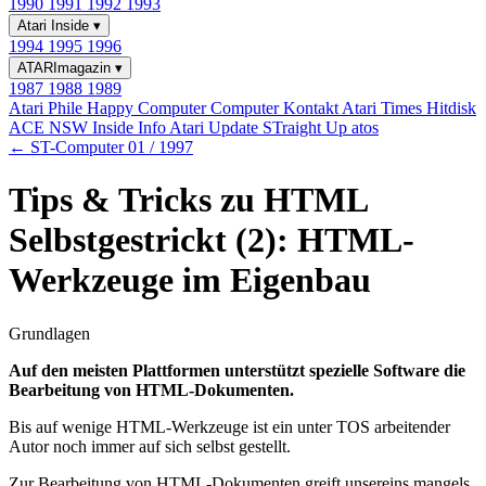
1990
1991
1992
1993
Atari Inside
▾
1994
1995
1996
ATARImagazin
▾
1987
1988
1989
Atari Phile
Happy Computer
Computer Kontakt
Atari Times
Hitdisk
ACE NSW Inside Info
Atari Update
STraight Up
atos
← ST-Computer 01 / 1997
Tips & Tricks zu HTML
Selbstgestrickt (2): HTML-
Werkzeuge im Eigenbau
Grundlagen
Auf den meisten Plattformen unterstützt spezielle Software die
Bearbeitung von HTML-Dokumenten.
Bis auf wenige HTML-Werkzeuge ist ein unter TOS arbeitender
Autor noch immer auf sich selbst gestellt.
Zur Bearbeitung von HTML-Dokumenten greift unsereins mangels