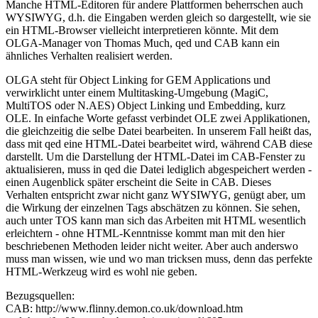
Manche HTML-Editoren für andere Plattformen beherrschen auch
WYSIWYG, d.h. die Eingaben werden gleich so dargestellt, wie sie
ein HTML-Browser vielleicht interpretieren könnte. Mit dem
OLGA-Manager von Thomas Much, qed und CAB kann ein
ähnliches Verhalten realisiert werden.
OLGA steht für Object Linking for GEM Applications und
verwirklicht unter einem Multitasking-Umgebung (MagiC,
MultiTOS oder N.AES) Object Linking und Embedding, kurz
OLE. In einfache Worte gefasst verbindet OLE zwei Applikationen,
die gleichzeitig die selbe Datei bearbeiten. In unserem Fall heißt das,
dass mit qed eine HTML-Datei bearbeitet wird, während CAB diese
darstellt. Um die Darstellung der HTML-Datei im CAB-Fenster zu
aktualisieren, muss in qed die Datei lediglich abgespeichert werden -
einen Augenblick später erscheint die Seite in CAB. Dieses
Verhalten entspricht zwar nicht ganz WYSIWYG, genügt aber, um
die Wirkung der einzelnen Tags abschätzen zu können. Sie sehen,
auch unter TOS kann man sich das Arbeiten mit HTML wesentlich
erleichtern - ohne HTML-Kenntnisse kommt man mit den hier
beschriebenen Methoden leider nicht weiter. Aber auch anderswo
muss man wissen, wie und wo man tricksen muss, denn das perfekte
HTML-Werkzeug wird es wohl nie geben.
Bezugsquellen:
CAB: http://www.flinny.demon.co.uk/download.htm