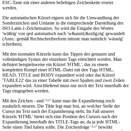
ESC-Taste mit einer anderen beliebigen Zeichenkette ersetzt
werden.
Die automatischen Kürzel eignen sich für die Umwandlung der
Sonderzeichen und Umlaute in die entsprechende Darstellung des
ISO-Latin-1-Zeichensatzes. So wird die Eingabe des Wortes
'wäßrig' von qed automatisch nach 'w&auml;&szlig;rig' gewandelt
(Anm.: gemäß Rechtschreibreform müsste man natürlich 'wässrig'
schreiben).
Mit den normalen Kürzeln kann das Tippen des genauen und
vollständigen Syntax der einzelnen Tags erleichtert werden. Man
definiert beispielsweise ein Kürzel 'HTML', das zu einem
kompletten Rumpf einer HTML-Datei mit den Tags HTML,
HEAD, TITLE und BODY expandiert wird oder das Kürzel
'TABLE22' das zu einer Tabelle mit zwei Spalten und zwei Zeilen
expandiert wird. Anschließend muss nur noch der Text innerhalb der
Tags eingegeben werden.
Mit den Zeichen - und '^^' kann man die Expandierung noch
zusätzlich steuern. Die Tilde legt man fest, an welcher Stelle der
Cursor im Text nach der Expandierung steht. Im Fall unseres
Kürzels 'HTML' bietet sich eine Position des Cursors nach der
Expandierung innerhalb des TITLE-Tags an, da ja jede HTML-
Seite einen Titel haben sollte. Die Zeichenfolge '^^' bewirkt