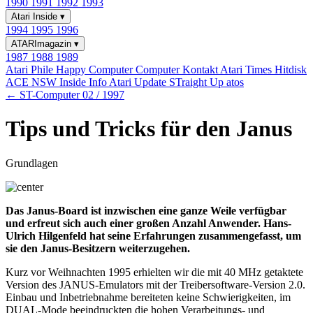
1990
1991
1992
1993
Atari Inside
▾
1994
1995
1996
ATARImagazin
▾
1987
1988
1989
Atari Phile
Happy Computer
Computer Kontakt
Atari Times
Hitdisk
ACE NSW Inside Info
Atari Update
STraight Up
atos
← ST-Computer 02 / 1997
Tips und Tricks für den Janus
Grundlagen
Das Janus-Board ist inzwischen eine ganze Weile verfügbar
und erfreut sich auch einer großen Anzahl Anwender. Hans-
Ulrich Hilgenfeld hat seine Erfahrungen zusammengefasst, um
sie den Janus-Besitzern weiterzugehen.
Kurz vor Weihnachten 1995 erhielten wir die mit 40 MHz getaktete
Version des JANUS-Emulators mit der Treibersoftware-Version 2.0.
Einbau und Inbetriebnahme bereiteten keine Schwierigkeiten, im
DUAL-Mode beeindruckten die hohen Verarbeitungs- und