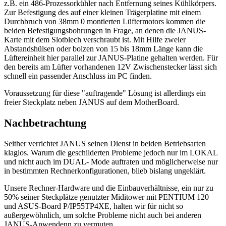
z.B. ein 486-Prozessorkühler nach Entfernung seines Kühlkörpers.
Zur Befestigung des auf einer kleinen Trägerplatine mit einem
Durchbruch von 38mm 0 montierten Lüftermotors kommen die
beiden Befestigungsbohrungen in Frage, an denen die JANUS-
Karte mit dem Slotblech verschraubt ist. Mit Hilfe zweier
Abstandshülsen oder bolzen von 15 bis 18mm Länge kann die
Lüftereinheit hier parallel zur JANUS-Platine gehalten werden. Für
den bereits am Lüfter vorhandenen 12V Zwischenstecker lässt sich
schnell ein passender Anschluss im PC finden.
Voraussetzung für diese "auftragende" Lösung ist allerdings ein
freier Steckplatz neben JANUS auf dem MotherBoard.
Nachbetrachtung
Seither verrichtet JANUS seinen Dienst in beiden Betriebsarten
klaglos. Warum die geschilderten Probleme jedoch nur im LOKAL
und nicht auch im DUAL- Mode auftraten und möglicherweise nur
in bestimmten Rechnerkonfigurationen, blieb bislang ungeklärt.
Unsere Rechner-Hardware und die Einbauverhältnisse, ein nur zu
50% seiner Steckplätze genutzter Miditower mit PENTIUM 120
und ASUS-Board P/IP55TP4XE, halten wir für nicht so
außergewöhnlich, um solche Probleme nicht auch bei anderen
JANUS-Anwendenn zu vermuten.