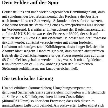
Dem Fehler auf der Spur
Leider fiel uns erst nach vielen vergeblichen Bemühungen auf, dass
mit zunehmender Betriebstemperatur des Rechners die Ausfälle
nach immer kürzerer Zeit wenige Sekunden oder sofort einsetzten.
Also stand fortan die Vermutung eines Wärmeproblems als Ursache
im Vordergrund. Bei näherer Untersuchung der Bauteiltemperaturen
auf der JANUS-Karte war es der Prozessor 68020, der sich auf
deutlich über 60 Grad Celsius erwärmte. Je besser nun der Prozessor
gekühlt wurde, zunächst versuchsweise mit einem forderten
Luftstrom oder aufgesetzten Kühlkörpern, desto länger ließ sich ein
Absturz hinauszögern. Dabei zeigte sich, dass für den absturzfreien
Betrieb die Oberflächentemperatur des Prozessorgehäuses auf unter
48 Grad Celsius gehalten werden muss, was sich mit aufgeklebten
Kühlkörpern von ca. 5 C/W, abhängig von den PC-internen
Strömungsverhältnissen, nur knapp erreichen ließ.
Die technische Lösung
Um bei erhöhten (sommerlichen) Umgebungstemperaturen
genügend Sicherheitsreserve zu erzielen, montierten wir letztendlich
an Stelle eines Kühlkörpers einen kleinen Zusatzlüfter
(40mmO*1Omm) so über dem Prozessor, dass sich dieser im
unmittelbaren Luftstrom befindet. Als preiswerter Lüfter eignet sich