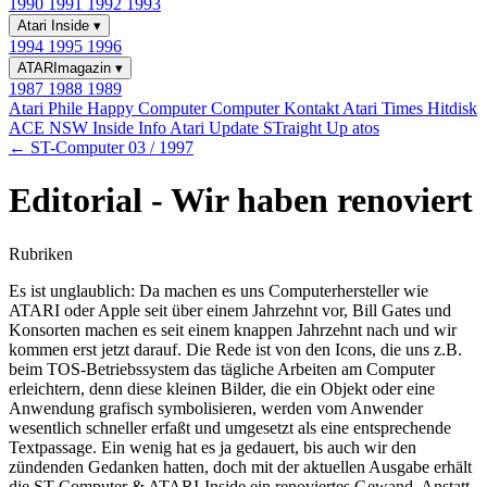
1990
1991
1992
1993
Atari Inside
▾
1994
1995
1996
ATARImagazin
▾
1987
1988
1989
Atari Phile
Happy Computer
Computer Kontakt
Atari Times
Hitdisk
ACE NSW Inside Info
Atari Update
STraight Up
atos
← ST-Computer 03 / 1997
Editorial - Wir haben renoviert
Rubriken
Es ist unglaublich: Da machen es uns Computerhersteller wie
ATARI oder Apple seit über einem Jahrzehnt vor, Bill Gates und
Konsorten machen es seit einem knappen Jahrzehnt nach und wir
kommen erst jetzt darauf. Die Rede ist von den Icons, die uns z.B.
beim TOS-Betriebssystem das tägliche Arbeiten am Computer
erleichtern, denn diese kleinen Bilder, die ein Objekt oder eine
Anwendung grafisch symbolisieren, werden vom Anwender
wesentlich schneller erfaßt und umgesetzt als eine entsprechende
Textpassage. Ein wenig hat es ja gedauert, bis auch wir den
zündenden Gedanken hatten, doch mit der aktuellen Ausgabe erhält
die ST-Computer & ATARI-Inside ein renoviertes Gewand. Anstatt