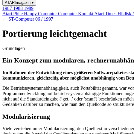
ATARImagazin
▾
1987
1988
1989
Atari Phile
Happy Computer
Computer Kontakt
Atari Times
Hitdisk
← ST-Computer 06 / 1997
Portierung leichtgemacht
Grundlagen
Ein Konzept zum modularen, rechnerunabhä
Im Rahmen der Entwicklung eines größeren Softwarepaketes stan
kommunizieren, gleichzeitig aber möglichst unabhängig vom Betrie
Die Betriebssystemunabhängigkeit, auch Portabilität genannt, war von 
Programmentwicklung auf betriebssystemabhängige Funktionen angewies
nicht auf die Standardeingabe (’get...’ oder ’scanf') beschränken mö
Gedanken darüber zu machen, wie man den Quellcode so strukturiere
Modularisierung
Viele verstehen unter Modularisierung, den Quelltext in verschieden
doch wenn die Anzahl der Quelltextdateien ein gewisses Maß überschre