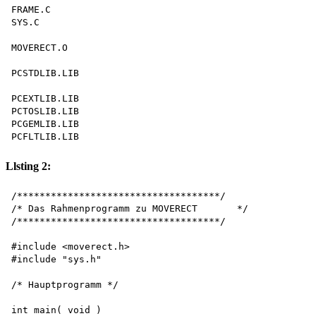
FRAME.C 

SYS.C

MOVERECT.O

PCSTDLIB.LIB

PCEXTLIB.LIB 

PCTOSLIB.LIB 

PCGEMLIB.LIB 

Llsting 2:
/************************************/ 

/* Das Rahmenprogramm zu MOVERECT	*/

/************************************/

#include <moverect.h> 

#include "sys.h"

/* Hauptprogramm */

int main( void )
