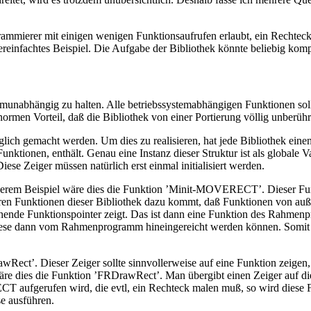
ammierer mit einigen wenigen Funktionsaufrufen erlaubt, ein Rechteck
ereinfachtes Beispiel. Die Aufgabe der Bibliothek könnte beliebig kompl
stemunabhängig zu halten. Alle betriebssystemabhängigen Funktionen s
 enormen Vorteil, daß die Bibliothek von einer Portierung völlig unbe
gänglich gemacht werden. Um dies zu realisieren, hat jede Bibliothek 
 Funktionen, enthält. Genau eine Instanz dieser Struktur ist als globa
iese Zeiger müssen natürlich erst einmal initialisiert werden.
 unserem Beispiel wäre dies die Funktion ’Minit-MOVERECT’. Dieser Funk
Funktionen dieser Bibliothek dazu kommt, daß Funktionen von außen 
hende Funktionspointer zeigt. Das ist dann eine Funktion des Rah
 diese dann vom Rahmenprogramm hineingereicht werden können. Somit t
t’. Dieser Zeiger sollte sinnvollerweise auf eine Funktion zeigen, d
l wäre dies die Funktion ’FRDrawRect’. Man übergibt einen Zeiger a
T aufgerufen wird, die evtl, ein Rechteck malen muß, so wird dies
e ausführen.