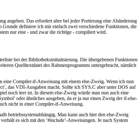
ng angeben. Das erfordert aber bei jeder Portierung eine Abänderung
 Grunde definiere ich mir einfach zwei verschiedene Funktionen, die
em nur eine - und zwar die richtige - compiliert wird.
rliste bei der Bibliotheksinitialisierung. Die übergebenen Funktionen
r weiteren Quelltextdatei des Rahmenprogramms untergebracht, nämlich
n in eine Compiler-if-Anweisung mit einem else-Zweig. Wenn ich nun
wRect’, das VDI-Ausgaben macht. Sollte ich SYS.C aber unter DOS auf
spiel noch leer ist. In diesem else-Zweig würde man nun auch eine
bol’ oder ähnliches ausgeben, da er ja nur einen Zweig der if-else-
auch nicht in einer Compiler-if-Anweisung.
shalb betriebssystemabhängig. Man kann auch hier den else-Zweig
 verhält es sich mit den ’#include’-Anweisungen. Je nach System