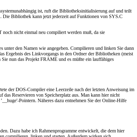
emunabhängig ist, ruft die Bibliotheksinitialisierung auf und teilt
. Die Bibliothek kann jetzt jederzeit auf Funktionen von SYS.C
noch nicht einmal neu compiliert werden muß, da sie
codes unter den Namen wie angegeben. Compilieren und linken Sie dann
das Ergebnis des Linkvorgangs in den Ordner der Bibliotheken (meist
Sie nun das Projekt FRAME und es müßte ein lauffähiges
tete der DOS-Compiler eine Leerzeile nach der letzten Anweisung im
uf das Reservieren von Speicherplatz aus. Man kann hier nicht
 ’__huge'-Pointern. Näheres dazu entnehmen Sie der Online-Hilfe
tstanden. Dazu habe ich Rahmenprogramme entwickelt, die dem hier
 compilieren, linken und starten. Außerdem wirken sich