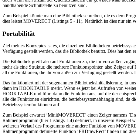
handhabende Schnittstelle zu benutzen sind.
Zum Beispiel könnte man eine Bibliothek schreiben, die es dem Progr
dies leistet MOVERECT (Listings 5 - 11). Natürlich ist dies nur ein v
Portabilität
Ziel meines Konzeptes ist es, die einzelnen Bibliotheken betriebssy
Verfügung gestellt werden, das die Bibliothek benutzt. Dies hat den
Die Bibliothek greift also auf Funktionen zu, die ihr von außen zu
mehr als eine Struktur, die mehrere Funktionspointer, also Zeiger auf
all die Funktionen, die ihr von außen zur Verfügung gestellt werden. D
Das funktioniert mit der sogenannten Bibliotheksinitialisierung, in
dann im HOOKTABLE merkt. Wenn es jetzt bei Aufrufen von weiteren 
HOOKTABLE und führt dann die Funktion aus, auf die der entsprec
alle die Funktionen einrichten, die betriebssystemabhängig sind, da
Betriebssystemfunktionen auf.
Zum Beispiel erwartet ’MinitMOVERECT' einen Zeiger namens ’DrawRec
Rahmenprogramm (hier Listings 1-4) definiert, in unserem Beispie
weiteren Verlauf des Programms eine andere Funktion von MOVEREC
Rahmenprogramm definierte Funktion ’FRDrawRect’ finden und dies