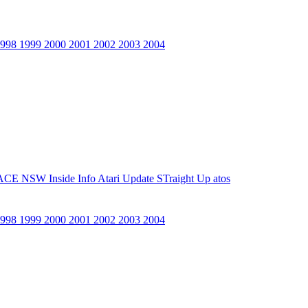
1998
1999
2000
2001
2002
2003
2004
ACE NSW Inside Info
Atari Update
STraight Up
atos
1998
1999
2000
2001
2002
2003
2004