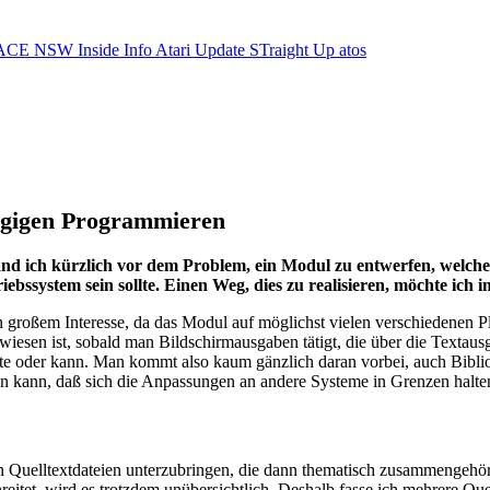
ACE NSW Inside Info
Atari Update
STraight Up
atos
ngigen Programmieren
d ich kürzlich vor dem Problem, ein Modul zu entwerfen, welche
bssystem sein sollte. Einen Weg, dies zu realisieren, möchte ich i
großem Interesse, da das Modul auf möglichst vielen verschiedenen Plat
en ist, sobald man Bildschirmausgaben tätigt, die über die Textausgab
chte oder kann. Man kommt also kaum gänzlich daran vorbei, auch Biblio
n kann, daß sich die Anpassungen an andere Systeme in Grenzen halte
en Quelltextdateien unterzubringen, die dann thematisch zusammengehör
itet, wird es trotzdem unübersichtlich. Deshalb fasse ich mehrere Que