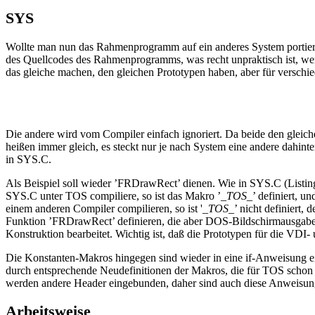
SYS
Wollte man nun das Rahmenprogramm auf ein anderes System portieren,
des Quellcodes des Rahmenprogramms, was recht unpraktisch ist, wenn
das gleiche machen, den gleichen Prototypen haben, aber für verschied
Die andere wird vom Compiler einfach ignoriert. Da beide den gleiche
heißen immer gleich, es steckt nur je nach System eine andere dahin
in SYS.C.
Als Beispiel soll wieder ’FRDrawRect’ dienen. Wie in SYS.C (Listing
SYS.C unter TOS compiliere, so ist das Makro ’_
TOS_
’ definiert, 
einem anderen Compiler compilieren, so ist '_
TOS_
’ nicht definiert,
Funktion ’FRDrawRect’ definieren, die aber DOS-Bildschirmausgaben 
Konstruktion bearbeitet. Wichtig ist, daß die Prototypen für die VD
Die Konstanten-Makros hingegen sind wieder in eine if-Anweisung ei
durch entsprechende Neudefinitionen der Makros, die für TOS schon 
werden andere Header eingebunden, daher sind auch diese Anweisunge
Arbeitsweise