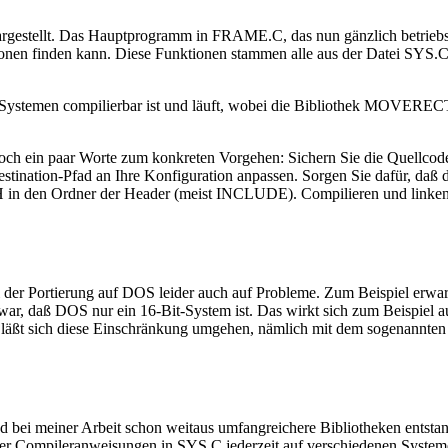
gestellt. Das Hauptprogramm in FRAME.C, das nun gänzlich betriebssyst
ktionen finden kann. Diese Funktionen stammen alle aus der Datei SYS.C
ystemen compilierbar ist und läuft, wobei die Bibliothek MOVERECT 
ier noch ein paar Worte zum konkreten Vorgehen: Sichern Sie die Quell
tination-Pfad an Ihre Konfiguration anpassen. Sorgen Sie dafür, daß 
n den Ordner der Header (meist INCLUDE). Compilieren und linken 
 der Portierung auf DOS leider auch auf Probleme. Zum Beispiel erwar
war, daß DOS nur ein 16-Bit-System ist. Das wirkt sich zum Beispiel a
 läßt sich diese Einschränkung umgehen, nämlich mit dem sogenannten
is sind bei meiner Arbeit schon weitaus umfangreichere Bibliotheken en
 Compileranweisungen in SYS.C jederzeit auf verschiedenen Systemen