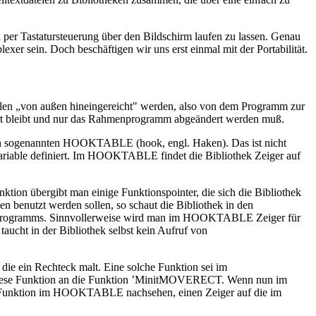
 per Tastatursteuerung über den Bildschirm laufen zu lassen. Genau
exer sein. Doch beschäftigen wir uns erst einmal mit der Portabilität.
ollen „von außen hineingereicht" werden, also von dem Programm zur
rührt bleibt und nur das Rahmenprogramm abgeändert werden muß.
einen sogenannten HOOKTABLE (hook, engl. Haken). Das ist nicht
le Variable definiert. Im HOOKTABLE findet die Bibliothek Zeiger auf
tion übergibt man einige Funktionspointer, die sich die Bibliothek
benutzt werden sollen, so schaut die Bibliothek in den
menprogramms. Sinnvollerweise wird man im HOOKTABLE Zeiger für
aucht in der Bibliothek selbst kein Aufruf von
ie ein Rechteck malt. Eine solche Funktion sei im
uf diese Funktion an die Funktion ’MinitMOVERECT. Wenn nun im
e Funktion im HOOKTABLE nachsehen, einen Zeiger auf die im