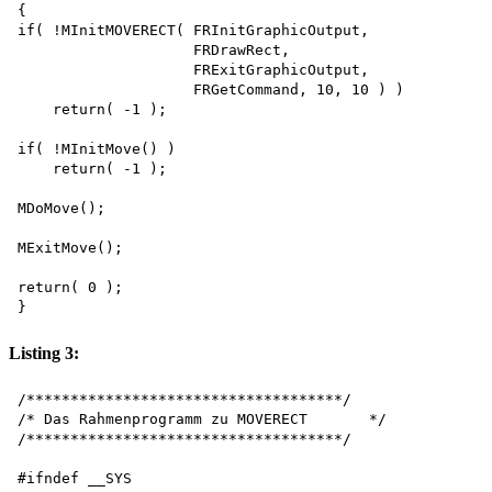
{

if( !MInitMOVERECT( FRInitGraphicOutput, 

                    FRDrawRect, 

                    FRExitGraphicOutput, 

                    FRGetCommand, 10, 10 ) )

    return( -1 );

if( !MInitMove() ) 

    return( -1 );

MDoMove();

MExitMove();

return( 0 );

Listing 3:
/************************************/ 

/* Das Rahmenprogramm zu MOVERECT	*/

/************************************/

#ifndef __SYS
