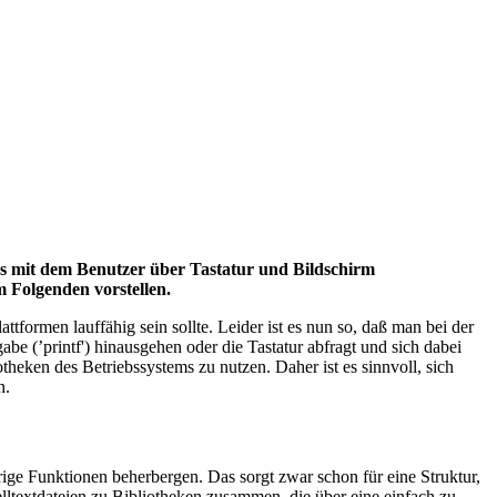
s mit dem Benutzer über Tastatur und Bildschirm
m Folgenden vorstellen.
tformen lauffähig sein sollte. Leider ist es nun so, daß man bei der
e (’printf') hinausgehen oder die Tastatur abfragt und sich dabei
theken des Betriebssystems zu nutzen. Daher ist es sinnvoll, sich
n.
ige Funktionen beherbergen. Das sorgt zwar schon für eine Struktur,
lltextdateien zu Bibliotheken zusammen, die über eine einfach zu