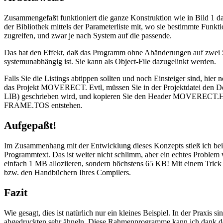
Zusammengefaßt funktioniert die ganze Konstruktion wie in Bild 1 dar
der Bibliothek mittels der Parameterliste mit, wo sie bestimmte Fun
zugreifen, und zwar je nach System auf die passende.
Das hat den Effekt, daß das Programm ohne Abänderungen auf zwei S
systemunabhängig ist. Sie kann als Object-File dazugelinkt werden.
Falls Sie die Listings abtippen sollten und noch Einsteiger sind, h
das Projekt MOVERECT. Evtl, müssen Sie in der Projektdatei den Des
LIB) geschrieben wird, und kopieren Sie den Header MOVERECT.H i
FRAME.TOS entstehen.
Aufgepaßt!
Im Zusammenhang mit der Entwicklung dieses Konzepts stieß ich bei
Programmtext. Das ist weiter nicht schlimm, aber ein echtes Problem 
einfach 1 MB alloziieren, sondern höchstens 65 KB! Mit einem Trick
bzw. den Handbüchern Ihres Compilers.
Fazit
Wie gesagt, dies ist natürlich nur ein kleines Beispiel. In der Prax
abgedruckten sehr ähneln. Diese Rahmenprogramme kann ich dank der