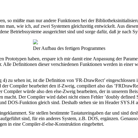
 so müßte man nur andere Funktionen bei der Bibliotheksinitialisieru
 man, wie ich, auf zwei Systemen gleichzeitig entwickelt. Aus diesem
ene Betriebssysteme ausgerichtet sind und sorge dafür, daß je nach Syst
Der Aufbau des fertigen Programmes
n Prototypen haben, erspare ich mir damit eine Anpassung der Paramete
ter. Alle Definitionen dieser verschiedenen Funktionen werden in eine
 4) zu sehen ist, ist die Definition von 'FR-DrawRect’ eingeschlosse
und der Compiler bearbeitet den if-Zweig, compiliert also das ’FRDra
 der Compiler würde also den else-Zweig bearbeiten, der in unserem Bei
macht. Der Compiler wird dabei nicht einen Fehler ’doubly defined Sym
I- und DOS-Funktion gleich sind. Deshalb stehen sie im Header SYS.H 
ngeklammert. Sie stellen bestimmte Tastatureingaben dar und sind de
aufgeführt sind, für ein anderes System, z.B. DOS, ergänzen. Genauso
n in eine Compiler-if-else-Konstruktion eingebettet.