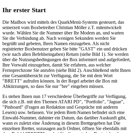
Ihr erster Start
Die Mailbox wird mittels des QuarkMenü-Systems gesteuert, das
seinerzeit vom Boxbetreiber Christian Möller z.T. mitentwickelt
wurde. Wählen Sie die Nummer über Ihr Modem an, und warten
Sie die Verbindung ab. Nach wenigen Sekunden werden Sie
begrüßt und gebeten, Ihren Namen einzugeben. Als nicht
registrierter Boxbenutzer geben Sie bitte "GAST" ein und drücken
(wie nach allen Befehlseingaben) Return (siehe Bild 1). Sie werden
über die Nutzungsbedingungen der Box informiert und aufgefordert,
Ihre Vorwahl einzugeben, damit Sie erfahren, aus welcher
Fernsprechzone Sie anrufen (siehe Bild 2). Anschließend steht Ihnen
eine Gesamtübersicht zur Verfügung, die Sie mit dem Wort
"BRETT" aufrufen können. ln der Regel arbeitet die Box mit
Abkürzungen, so dass Sie nur "bre" eingeben müssen.
Es stehen Ihnen nun 17 verschiedene Überbegriffe zur Verfügung,
die sich z.B. mit den Themen ATARI PD", "Portfolio", "Jaguar",
"Pinboard" (Fragen an Redaktion und Gespräche mit anderen
Lesern) usw. befassen. Vor jedem Brett-Namen befindet sich eine
Einwahl-Nummer, dahinter ein Datum, das darüber Auskunft gibt,
wann es zuletzt eine Änderung in diesem Brettgegeben hat Die
einzelnen Bretter, sozusagen auch Ordner, öffnen Sie ebenfalls mit