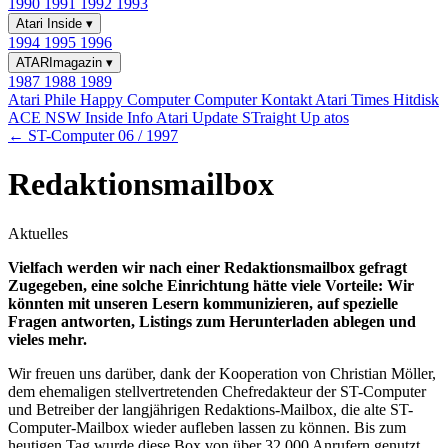
1990
1991
1992
1993
Atari Inside
▾
1994
1995
1996
ATARImagazin
▾
1987
1988
1989
Atari Phile
Happy Computer
Computer Kontakt
Atari Times
Hitdisk
ACE NSW Inside Info
Atari Update
STraight Up
atos
← ST-Computer 06 / 1997
Redaktionsmailbox
Aktuelles
Vielfach werden wir nach einer Redaktionsmailbox gefragt
Zugegeben, eine solche Einrichtung hätte viele Vorteile: Wir
könnten mit unseren Lesern kommunizieren, auf spezielle
Fragen antworten, Listings zum Herunterladen ablegen und
vieles mehr.
Wir freuen uns darüber, dank der Kooperation von Christian Möller,
dem ehemaligen stellvertretenden Chefredakteur der ST-Computer
und Betreiber der langjährigen Redaktions-Mailbox, die alte ST-
Computer-Mailbox wieder aufleben lassen zu können. Bis zum
heutigen Tag wurde diese Box von über 32.000 Anrufern genutzt