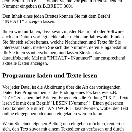
dem Befehl "BRETT", wobei Sie die vor jedem Brett stehenden
Nummer eingeben (z.B.BRETT 300).
Den Inhalt eines jeden Brettes können Sie mit dem Befehl
"INHALT" anzeigen lassen.
Ihnen wird auffallen, dass zwar zu jeder Nachricht oder Software
auch ein Datum vorliegt, leider aber nicht eine Jahreszahl. Finden
Sie für sich selbst heraus, welche Nachrichten und Texte für Sie
interessant sind, merken Sie sich die Nummer, deren Eingabedatum
für Sie interessant erscheinen, und lassen Sie sich das
darauffolgende Mal mit "INHALT - [Nummer]" nur entsprechend
aktuelle Daten anzeigen.
Programme laden und Texte lesen
Vor jeder Datei ist die Abkürzung über die Art der vorliegenden
Datei. Bei Programmen ist die Endung eines Packers wie z.B.
"LZH" zu sehen, bei Briefen, Fragen etc. die Endung "TXT". Texte
lesen Sie mit dem Begriff "LESEN [Nummer]". Einen gelesenen
Text können Sie durch "ANTWORT" beantworten, wobei der Text
online eingegeben oder auch eingeladen werden kann.
Wenn Sie einen eigenen Beitrag neu eingeben möchten, rentiert es
sich, den Text zuvor mit einem Texteditor zu verfassen und durch