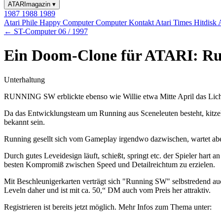
ATARImagazin
▾
1987
1988
1989
Atari Phile
Happy Computer
Computer Kontakt
Atari Times
Hitdisk
← ST-Computer 06 / 1997
Ein Doom-Clone für ATARI: Run
Unterhaltung
RUNNING SW erblickte ebenso wie Willie etwa Mitte April das Licht 
Da das Entwicklungsteam um Running aus Sceneleuten besteht, kitz
bekannt sein.
Running gesellt sich vom Gameplay irgendwo dazwischen, wartet aber 
Durch gutes Leveidesign läuft, schießt, springt etc. der Spieler hart
besten Kompromiß zwischen Speed und Detailreichtum zu erzielen.
Mit Beschleunigerkarten verträgt sich "Running SW" selbstredend au
Leveln daher und ist mit ca. 50,“ DM auch vom Preis her attraktiv.
Registrieren ist bereits jetzt möglich. Mehr Infos zum Thema unter: