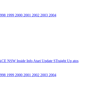
1998
1999
2000
2001
2002
2003
2004
ACE NSW Inside Info
Atari Update
STraight Up
atos
1998
1999
2000
2001
2002
2003
2004