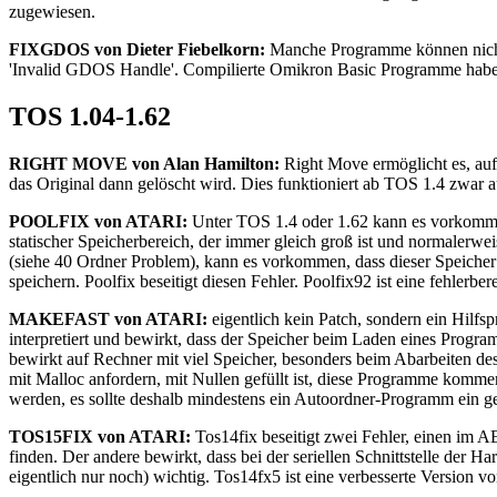
zugewiesen.
FIXGDOS von Dieter Fiebelkorn:
Manche Programme können nicht
'Invalid GDOS Handle'. Compilierte Omikron Basic Programme haben
TOS 1.04-1.62
RIGHT MOVE von Alan Hamilton:
Right Move ermöglicht es, auf 
das Original dann gelöscht wird. Dies funktioniert ab TOS 1.4 zwar
POOLFIX von ATARI:
Unter TOS 1.4 oder 1.62 kann es vorkommen
statischer Speicherbereich, der immer gleich groß ist und normalerw
(siehe 40 Ordner Problem), kann es vorkommen, dass dieser Speicher 
speichern. Poolfix beseitigt diesen Fehler. Poolfix92 ist eine fehlerber
MAKEFAST von ATARI:
eigentlich kein Patch, sondern ein Hilf
interpretiert und bewirkt, dass der Speicher beim Laden eines Progr
bewirkt auf Rechner mit viel Speicher, besonders beim Abarbeiten de
mit Malloc anfordern, mit Nullen gefüllt ist, diese Programme komme
werden, es sollte deshalb mindestens ein Autoordner-Programm ein ge
TOS15FIX von ATARI:
Tos14fix beseitigt zwei Fehler, einen im A
finden. Der andere bewirkt, dass bei der seriellen Schnittstelle der 
eigentlich nur noch) wichtig. Tos14fx5 ist eine verbesserte Version v