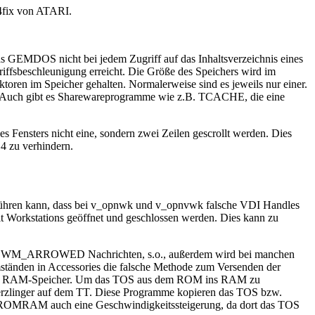
14fix von ATARI.
 GEMDOS nicht bei jedem Zugriff auf das Inhaltsverzeichnis eines
riffsbeschleunigung erreicht. Die Größe des Speichers wird im
n im Speicher gehalten. Normalerweise sind es jeweils nur einer.
zen. Auch gibt es Sharewareprogramme wie z.B. TCACHE, die eine
es Fensters nicht eine, sondern zwei Zeilen gescrollt werden. Dies
4 zu verhindern.
führen kann, dass bei v_opnwk und v_opnvwk falsche VDI Handles
olt Workstations geöffnet und geschlossen werden. Dies kann zu
zwei WM_ARROWED Nachrichten, s.o., außerdem wird bei manchen
ständen in Accessories die falsche Methode zum Versenden der
 GEM im RAM-Speicher. Um das TOS aus dem ROM ins RAM zu
linger auf dem TT. Diese Programme kopieren das TOS bzw.
ei ROMRAM auch eine Geschwindigkeitssteigerung, da dort das TOS