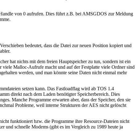
Handle von 0 aufrufen. Dies führt z.B. bei AMSGDOS zur Meldung
amme.
erschieben bedeutet, dass die Datei zur neuen Position kopiert und
abler.
 hat nichts mit dem freien Hauptspeicher zu tun, sondern ist ein
viele Malloc-Aufrufe macht und auf der Festplatte viele Ordner sind
angehalten werden, und man könnte seine Daten nicht einmal mehr
ammdateien setzen kann. Das Fastloadflag wird ab TOS 1.4
gramm direkt nach dem Laden benötigter Speicherbereich. Dies
anges. Manche Programme erwarten aber, dass der Speicher, den sie
nchmal Probleme, weil interne Strukturen der AES nicht gelöscht
nicht funktioniert bzw. die Programme ihre Resource-Dateien nicht
cker und schnelle Modems (gibt es im Vergleich zu 1989 heute ja