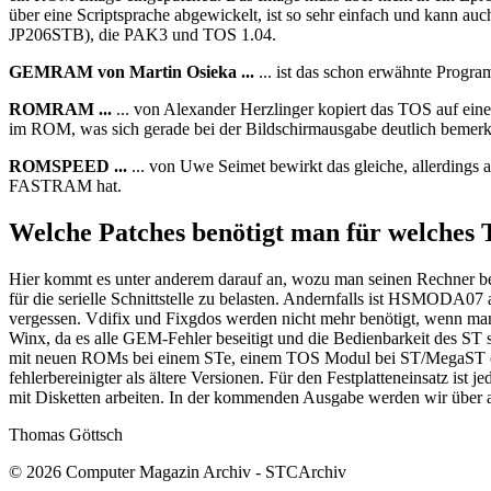
über eine Scriptsprache abgewickelt, ist so sehr einfach und kann a
JP206STB), die PAK3 und TOS 1.04.
GEMRAM von Martin Osieka ...
... ist das schon erwähnte Progr
ROMRAM ...
... von Alexander Herzlinger kopiert das TOS auf 
im ROM, was sich gerade bei der Bildschirmausgabe deutlich bemerk
ROMSPEED ...
... von Uwe Seimet bewirkt das gleiche, allerdings 
FASTRAM hat.
Welche Patches benötigt man für welches
Hier kommt es unter anderem darauf an, wozu man seinen Rechner ben
für die serielle Schnittstelle zu belasten. Andernfalls ist HSMODA07
vergessen. Vdifix und Fixgdos werden nicht mehr benötigt, wenn man 
Winx, da es alle GEM-Fehler beseitigt und die Bedienbarkeit des ST s
mit neuen ROMs bei einem STe, einem TOS Modul bei ST/MegaST oder
fehlerbereinigter als ältere Versionen. Für den Festplatteneinsatz is
mit Disketten arbeiten. In der kommenden Ausgabe werden wir über al
Thomas Göttsch
© 2026 Computer Magazin Archiv - STCArchiv