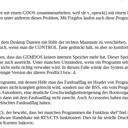
 mit einem GDOS zusammenarbeiten, weil sie v_opnwk() mit einem 
 unter anderem dieses Problem. Mit Fixgdos laufen auch diese Progr
dem Desktop Dateien mit Hilfe der rechten Maustaste zu verschieben. V
 auch, wenn man die CONTROL Taste gedrückt hält, ist aber so komfort
, dass das GEMDOS keinen internen Speicher mehr hat. Dieser Speicher
eise auch ausreicht. Unter manchen Umständen, wenn ein Programm sehr 
nicht mehr richtig verwaltet wird. In diesem Falle würde das System 
einigte Version der älteren Poolfix3 bzw. 4.
sprogramm, mit dessen Hilfe man das Fastloadflag im Header von Progr
ammes nicht komplett gelöscht wird, sondern nur die BSS, ein vom Pro
s Autordners, eine deutliche Geschwindigkeitssteigerung des Bootvorg
n dann mit dem Fastloadflag nicht zurecht. Auch Accessories haben ma
löschtes Fastloadflag haben.
ES, der bewirkt, dass bei manchen Programmen die Funktion shel"find 
Hardware Handshake mit RTS/CTS funktioniert. Dies ist für serielle Dru
on Karsten Isakovic.