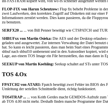
ins FASTRAM kopiert wird, von wo es schneller ausgeführt werden 
FLOP-FIX von Harun Scheutzow:
Flop fix behebt Probleme in de
zwei Laufwerken, den korrekten Zugriff auf Disketten mit nur einer F
Informationen zerstört werden. Dies kann passieren, da die Floppyr
zu benutzen.
SERFX20 ...
... von Bill Penner beseitigt wie CTSPATCH und TURBO
SHBUFxx von Martin Osieka:
Die AES und der Desktop erlauben 
geladen und ausgewertet. Zur internen Verwaltung der Datei benutzt 
hat. So kann es leicht passieren, dass man beim Start eines Program
shbuf nach shbuf10 umbenennt und in den Autoordner kopiert, wird e
Lage, aus einem TOS Image ein File herzustellen, das man dann in 
SEEKUP von Martin Koehiing:
Seekup schaltet auf STs unter TOS 
TOS 4.Ox
FPATCH2 von ATARI:
Fpatch beseitigt zwei Fehler im BIOS des F
Umleitung der seriellen Schnittstelle dient, richtig funktioniert.
TOS4TRAP ...
... von Keith Gerdes macht GEMDOS-Aufrufe zum T
ab TOS 4.00 nicht mehr. Deshalb finden manche Programme ihre Date