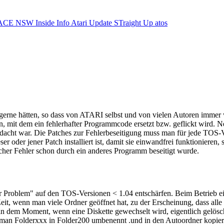
ACE NSW Inside Info
Atari Update
STraight Up
atos
s gerne hätten, so dass von ATARI selbst und von vielen Autoren imme
ken, mit dem ein fehlerhafter Programmcode ersetzt bzw. geflickt wird. 
dacht war. Die Patches zur Fehlerbeseitigung muss man für jede TOS-V
oder jener Patch installiert ist, damit sie einwandfrei funktionieren, 
cher Fehler schon durch ein anderes Programm beseitigt wurde.
 Problem" auf den TOS-Versionen < 1.04 entschärfen. Beim Betrieb ein
 wenn man viele Ordner geöffnet hat, zu der Erscheinung, dass alle we
in dem Moment, wenn eine Diskette gewechselt wird, eigentlich gelösc
n man Folderxxx in Folder200 umbenennt .und in den Autoordner kop