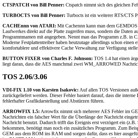
CTSPATCH von Bill Penner:
Ctspatch nimmt sich des gleichen Feh
TURBOCTS von Bill Penner:
Turbocts ist ein weiterer RTS/CTS Pa
CACHEnnn von ATARI:
Mit Cachennn kann man dem GEMDOS weiter
Laufwerkes direkt auf die Platte zugreifen muss, sondern die Daten 
Programmnamen mit angegeben. Nennt man das Programm z.B. in CACH
Moderne Festplattentreiber haben heutzutage allerdings schon einen
komfortablere und effektivere Cache Verwaltung zur Verfügung stelle
BUTTON FIXER von Charles F. Johnson:
TOS 1.4 hat einen ärger
liegt daran, dass die AES manchmal zwei WM_ARROWED Nachrichten 
TOS 2.06/3.06
VDI-FIX 1.10 von Karsten Isakovic:
Auf allen TOS Versionen auße
zurückgeliefert werden. Dieser Fehler basiert darauf, dass die inter
fehlerhafter Grafikdarstellung und Abstürzen führen.
ARROWFIX 1.5:
Arrowfix nimmt sich mehrerer AES Fehler im GE
Nachrichten ein falscher Wert für die Überlänge der Nachricht ein
Nachricht benutzt. Dadurch trifft das Ereignis erst verzögert ein
bekommen, benötigt man noch ein zusätzliches Programm. Zum Be
GEM aus dem ROM ins RAM und sorgen dafür, dass es hier ausgeführ