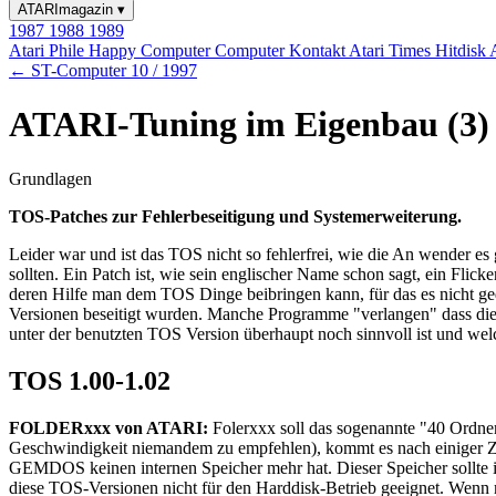
ATARImagazin
▾
1987
1988
1989
Atari Phile
Happy Computer
Computer Kontakt
Atari Times
Hitdisk
← ST-Computer 10 / 1997
ATARI-Tuning im Eigenbau (3)
Grundlagen
TOS-Patches zur Fehlerbeseitigung und Systemerweiterung.
Leider war und ist das TOS nicht so fehlerfrei, wie die An wender e
sollten. Ein Patch ist, wie sein englischer Name schon sagt, ein Flic
deren Hilfe man dem TOS Dinge beibringen kann, für das es nicht ge
Versionen beseitigt wurden. Manche Programme "verlangen" dass dieser 
unter der benutzten TOS Version überhaupt noch sinnvoll ist und wel
TOS 1.00-1.02
FOLDERxxx von ATARI:
Folerxxx soll das sogenannte "40 Ordner
Geschwindigkeit niemandem zu empfehlen), kommt es nach einiger Zeit,
GEMDOS keinen internen Speicher mehr hat. Dieser Speicher sollte 
diese TOS-Versionen nicht für den Harddisk-Betrieb geeignet. Wen