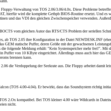
kann.
r Floppy-Verwaltung von TOS 2.06/3.06/4.0x. Diese Probleme betreff
AT, hierfür wird die komplette Getbpb BIOS-Routine ersetzt. Und es wi
outinen und das VDI den gleichen Zwischenspeicher verwenden. Außerd
CTS vom gleichen Autor das RTS/CTS Problem der seriellen Schnittste
es, ab TOS 2.05 ihre Konfiguration in der Datei NEWDESK.INF (ehe
das GEM statische Puffer, deren Größe mit der gewachsenen Leistungsfä
ms die folgende Meldung erhält: "Kein Systemspeicher mehr frei!". Mit
in Puffer von 10 KByte eingerichtet. Allerdings muss auch hier das G
Eproms brennen kann.
2.06 die Verdoppelung der Seekrate aus. Die Floppy arbeitet damit leis
alcon (TOS 4.00-4.04). Er bewirkt, dass das Soundsystem richtig initi
OS 2.Ox kompatibel. Bei TOS kleiner 4.00 wäre Wildcards in Datei
ien nicht.