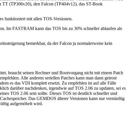
r den TT (TP306v20), den Falcon (TP404v12), das ST-Book
s funktioniert mit allen TOS-Versionen.
ann. Im FASTRAM kann das TOS bis zu 30% schneller ablaufen als
eitssteigerung bemerkbar, da der Falcon ja normalerweise kein
itet, braucht seinen Rechner und Bootvorgang nicht mit einem Patch
 empfehlen. Alle anderen seriellen Patches kann man dann getrost
em es das VDI komplett ersetzt. Zu empfehlen ist auf alle Fälle
irklich darüber nachdenken, irgendwie auf TOS 2.06 zu updaten, sei es
s TOS 2.06 sein sollte. Dieses TOS ist deutlich schneller und
ßerer Cachespeicher. Das GEMDOS älterer Versionen kann nur vernünftig
äftig aufgemöbelt wird.