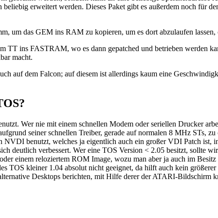
uch beliebig erweitert werden. Dieses Paket gibt es außerdem noch fü
amm, um das GEM ins RAM zu kopieren, um es dort abzulaufen lassen, e
einem TT ins FASTRAM, wo es dann gepatched und betrieben werden k
bar macht.
auch auf dem Falcon; auf diesem ist allerdings kaum eine Geschwindigk
 TOS?
utzt. Wer nie mit einem schnellen Modem oder seriellen Drucker arbe
 aufgrund seiner schnellen Treiber, gerade auf normalen 8 MHz STs, zu
NVDI benutzt, welches ja eigentlich auch ein großer VDI Patch ist, ind
ich deutlich verbessert. Wer eine TOS Version < 2.05 besitzt, sollte w
 einem reloziertem ROM Image, wozu man aber ja auch im Besitz eine
t jedes TOS kleiner 1.04 absolut nicht geeignet, da hilft auch kein grö
ternative Desktops berichten, mit Hilfe derer der ATARI-Bildschirm kr