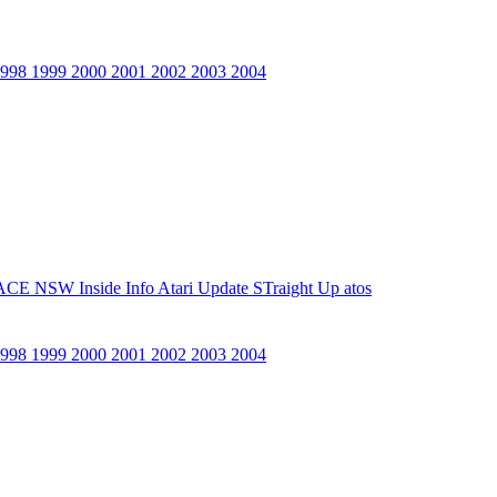
1998
1999
2000
2001
2002
2003
2004
ACE NSW Inside Info
Atari Update
STraight Up
atos
1998
1999
2000
2001
2002
2003
2004