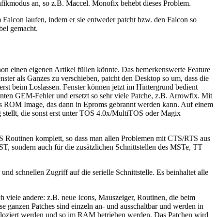
kmodus an, so z.B. Maccel. Monofix behebt dieses Problem.
m Falcon laufen, indem er sie entweder patcht bzw. den Falcon so
bel gemacht.
hon einen eigenen Artikel füllen könnte. Das bemerkenswerte Feature
enster als Ganzes zu verschieben, patcht den Desktop so um, dass die
erst beim Loslassen. Fenster können jetzt im Hintergrund bedient
nten GEM-Fehler und ersetzt so sehr viele Patche, z.B. Arrowfix. Mit
als ROM Image, das dann in Eproms gebrannt werden kann. Auf einem
tellt, die sonst erst unter TOS 4.0x/MultiTOS oder Magix
TOS Routinen komplett, so dass man allen Problemen mit CTS/RTS aus
 ST, sondern auch für die zusätzlichen Schnittstellen des MSTe, TT
schnellen Zugriff auf die serielle Schnittstelle. Es beinhaltet alle
ch viele andere: z.B. neue Icons, Mauszeiger, Routinen, die beim
ese ganzen Patches sind einzeln an- und ausschaltbar und werden in
eloziert werden und so im RAM betrieben werden. Das Patchen wird