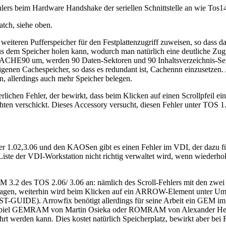
lers beim Hardware Handshake der seriellen Schnittstelle an wie Tos
tch, siehe oben.
en Pufferspeicher für den Festplattenzugriff zuweisen, so dass das
aus dem Speicher holen kann, wodurch man natürlich eine deutliche Zug
E90 um, werden 90 Daten-Sektoren und 90 Inhaltsverzeichnis-Sektore
 eigenen Cachespeicher, so dass es redundant ist, Cachennn einzuset
n, allerdings auch mehr Speicher belegen.
lichen Fehler, der bewirkt, dass beim Klicken auf einen Scrollpfeil ein
verschickt. Dieses Accessory versucht, diesen Fehler unter TOS 1.
r 1.02,3.06 und den KAOSen gibt es einen Fehler im VDI, der dazu 
ne Liste der VDI-Workstation nicht richtig verwaltet wird, wenn wiederh
M 3.2 des TOS 2.06/ 3.06 an: nämlich des Scroll-Fehlers mit den 
getragen, weiterhin wird beim Klicken auf ein ARROW-Element unter Um
 (z.B. ST-GUIDE). Arrowfix benötigt allerdings für seine Arbeit ein
ispiel GEMRAM von Martin Osieka oder ROMRAM von Alexander Herz
t werden kann. Dies kostet natürlich Speicherplatz, bewirkt aber b