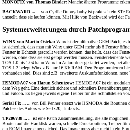
MONOFIX von Thomas Binder:
Manche älteren Programme erkenn
BACKWARD ...
... von Cyrille Dupuydauby ist praktisch ein STe Em
umstellt, dass sie laufen können. Mit Hilfe von Backward wird der 
Systemerweiterungen durch Patchprogr
WINX von Martin Osieka:
Winx ist der ultimative GEM Patch, es b
ist sicherlich, dass man mit Winx unter GEM mehr als 8 Fenster öffne
Fenster in Echtzeit gescrollt werden können, das heißt, dass der Fen
werden, ohne dass sie erst getopt werden müssen. Fensterelemente we
TOS 1.0 bis 1.04 kann Winx im Autoordner gestartet werden, bei a
TOS 1.2 belegt Winx z.B. nur 16 Kb RAM. Den Programmierern bietet
vorhanden sind. Dies sind z.B. erweiterte Auskunftsfunktionen, neue
HSMODA07 von Harun Scheutzow:
HSMODA07 ist ein modularer T
dem Weg geht. Eine deutlich sichere und schnellere Datenübertragung 
und Falcon. Es liegen jeweils eigene Treiber für die Schnittstellen vor.
Serial Fix ...
... von Bill Penner ersetzt wie HSMODA die Routinen des 
Patches des Autors wie Serfx20, Turbocts.
TP206v38 ...
... ist eine Patch Zusammenstellung, die alle möglichen 
Booten auf die Harddisk warten, schnelle Druckroutinen, Treiber für 
ein ROM Image eingepatched. Das Image muss aber nicht in ein Epro