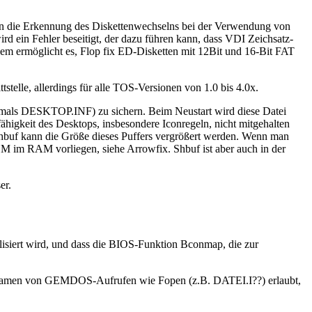
en die Erkennung des Diskettenwechselns bei der Verwendung von
rd ein Fehler beseitigt, der dazu führen kann, dass VDI Zeichsatz-
em ermöglicht es, Flop fix ED-Disketten mit 12Bit und 16-Bit FAT
lle, allerdings für alle TOS-Versionen von 1.0 bis 4.0x.
mals DESKTOP.INF) zu sichern. Beim Neustart wird diese Datei
higkeit des Desktops, insbesondere Iconregeln, nicht mitgehalten
 shbuf kann die Größe dieses Puffers vergrößert werden. Wenn man
EM im RAM vorliegen, siehe Arrowfix. Shbuf ist aber auch in der
er.
alisiert wird, und dass die BIOS-Funktion Bconmap, die zur
namen von GEMDOS-Aufrufen wie Fopen (z.B. DATEI.I??) erlaubt,