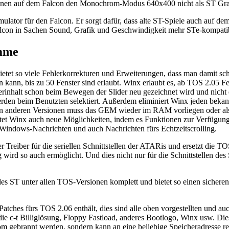
en auf dem Falcon den Monochrom-Modus 640x400 nicht als ST Grafi
ulator für den Falcon. Er sorgt dafür, dass alte ST-Spiele auch auf de
Falcon in Sachen Sound, Grafik und Geschwindigkeit mehr STe-kompati
amme
ietet so viele Fehlerkorrekturen und Erweiterungen, dass man damit sc
n kann, bis zu 50 Fenster sind erlaubt. Winx erlaubt es, ab TOS 2.05 F
sterinhalt schon beim Bewegen der Slider neu gezeichnet wird und nicht 
rden beim Benutzten selektiert. Außerdem eliminiert Winx jeden bekan
llen anderen Versionen muss das GEM wieder im RAM vorliegen oder 
 Winx auch neue Möglichkeiten, indem es Funktionen zur Verfügung s
 Windows-Nachrichten und auch Nachrichten fürs Echtzeitscrolling.
reiber für die seriellen Schnittstellen der ATARis und ersetzt die 
wird so auch ermöglicht. Und dies nicht nur für die Schnittstellen des
ST unter allen TOS-Versionen komplett und bietet so einen sicheren und 
Patches fürs TOS 2.06 enthält, dies sind alle oben vorgestellten und au
die c-t Billiglösung, Floppy Fastload, anderes Bootlogo, Winx usw. Di
m gebrannt werden, sondern kann an eine beliebige Speicheradresse r