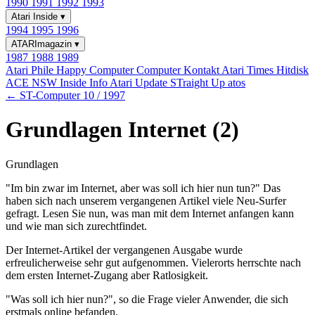
1990
1991
1992
1993
Atari Inside
▾
1994
1995
1996
ATARImagazin
▾
1987
1988
1989
Atari Phile
Happy Computer
Computer Kontakt
Atari Times
Hitdisk
ACE NSW Inside Info
Atari Update
STraight Up
atos
← ST-Computer 10 / 1997
Grundlagen Internet (2)
Grundlagen
"Im bin zwar im Internet, aber was soll ich hier nun tun?" Das
haben sich nach unserem vergangenen Artikel viele Neu-Surfer
gefragt. Lesen Sie nun, was man mit dem Internet anfangen kann
und wie man sich zurechtfindet.
Der Internet-Artikel der vergangenen Ausgabe wurde
erfreulicherweise sehr gut aufgenommen. Vielerorts herrschte nach
dem ersten Internet-Zugang aber Ratlosigkeit.
"Was soll ich hier nun?", so die Frage vieler Anwender, die sich
erstmals online befanden.