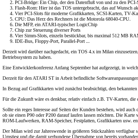
PCI-Bridge: Ein Chip, der den Datenfluß von und zu den PCI-Sl
Flash-Rom: Hier ist das TOS untergebracht, das auf Wunsch akt
Vier PCI-Slots für moderne Grafikkarten, SCSI-Karten, TV-Kar
CPU: Das Herz des Rechners ist die Motorola 68040-CPU.
Die MFP, ein ATARI-typischer LogicChip
Chip zur Steuerung diverser Ports
Vier Simm-Slots, einzeln bestückbar, bis maximal 512 MB R
IDE-Bus, Floppy-Port, Parallel-Port ...
Derzeit wird darüber nachgedacht, ein TOS 4.x im Milan einzusetzen
Betriebssystem zu haben.
Eine Entwicklerkonferenz Anfang September hat aufgezeigt, in welche
Derzeit für den ATARI ST in Arbeit befindliche Softwareanpassungen
In Bezug auf Grafikkarten wird zunächst beabsichtigt, den bekannten S3
Für die Zukunft wäre es denkbar, relativ einfach z.B. TV-Karten, di
Sollte ein reges Interesse auf Seiten der Kunden bestehen, wird auc
ob sie einen P90 oder P200 darauf laufen lassen möchten. Die Kar
ROM-Laufwerken, RAM-Speicher, Festplatten, Grafikkarten usw. ent
Der Milan wird zur Jahreswende in größeren Stückzahlen verfügbar se
Umstieg und die damit verbundene Übernahme von bereits vorhanden