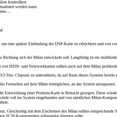
ots kontrolliert.
ualisiert werden kann.
ten ...
AM
, um eine spätere Einbindung der DSP-Karte zu erleichtern und von vo
 Richtung sich der Milan entwickeln soll: Langfristig ist ein multifu
 von ISDN- und Netzwerkkarten sollten auch auf dem Milan problemlos
-Trio- Chipsatz zu unterstützen, da auf Basis dieses Systems bereits et
e das Fernsehen auf dem Milan ermöglichen, an das System anzupassen.
h die Entwicklung einer Pentium-Karte in Betracht gezogen. Diese würd
te würde voll ins System eingebunden und von sämtlichen Milan-Kompo
fiele.
in. Gleichzeitig mit dem Erscheinen des Milan sollten entsprechende 
en SCSI-Komponenten reibungslos klappen sollte.