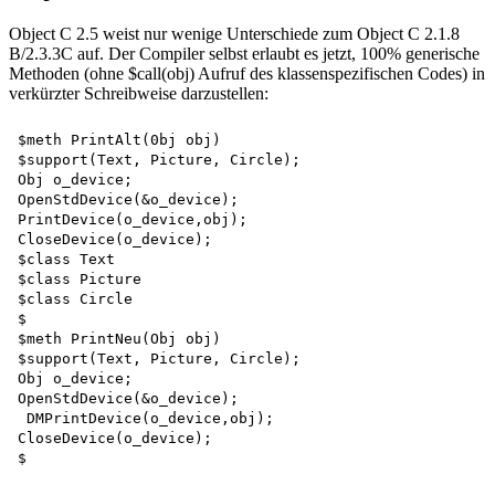
Object C 2.5 weist nur wenige Unterschiede zum Object C 2.1.8
B/2.3.3C auf. Der Compiler selbst erlaubt es jetzt, 100% generische
Methoden (ohne $call(obj) Aufruf des klassenspezifischen Codes) in
verkürzter Schreibweise darzustellen:
$meth PrintAlt(0bj obj)   

$support(Text, Picture, Circle);   

Obj o_device;   

OpenStdDevice(&o_device);   

PrintDevice(o_device,obj);   

CloseDevice(o_device);   

$class Text   

$class Picture   

$class Circle  

$  

$meth PrintNeu(Obj obj)   

$support(Text, Picture, Circle);   

Obj o_device;   

OpenStdDevice(&o_device);   

 DMPrintDevice(o_device,obj);  

CloseDevice(o_device);  
