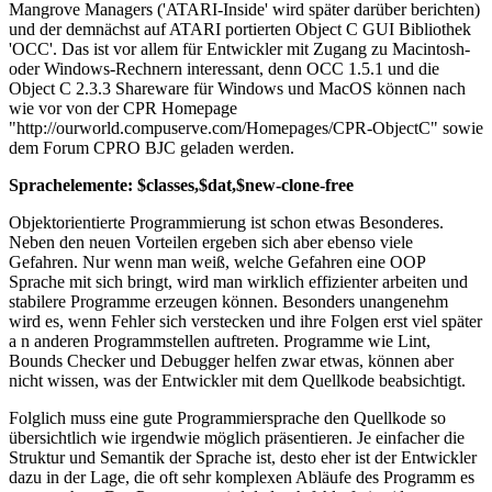
Mangrove Managers ('ATARI-Inside' wird später darüber berichten)
und der demnächst auf ATARI portierten Object C GUI Bibliothek
'OCC'. Das ist vor allem für Entwickler mit Zugang zu Macintosh-
oder Windows-Rechnern interessant, denn OCC 1.5.1 und die
Object C 2.3.3 Shareware für Windows und MacOS können nach
wie vor von der CPR Homepage
"http://ourworld.compuserve.com/Homepages/CPR-ObjectC" sowie
dem Forum CPRO BJC geladen werden.
Sprachelemente: $classes,$dat,$new-clone-free
Objektorientierte Programmierung ist schon etwas Besonderes.
Neben den neuen Vorteilen ergeben sich aber ebenso viele
Gefahren. Nur wenn man weiß, welche Gefahren eine OOP
Sprache mit sich bringt, wird man wirklich effizienter arbeiten und
stabilere Programme erzeugen können. Besonders unangenehm
wird es, wenn Fehler sich verstecken und ihre Folgen erst viel später
a n anderen Programmstellen auftreten. Programme wie Lint,
Bounds Checker und Debugger helfen zwar etwas, können aber
nicht wissen, was der Entwickler mit dem Quellkode beabsichtigt.
Folglich muss eine gute Programmiersprache den Quellkode so
übersichtlich wie irgendwie möglich präsentieren. Je einfacher die
Struktur und Semantik der Sprache ist, desto eher ist der Entwickler
dazu in der Lage, die oft sehr komplexen Abläufe des Programm es