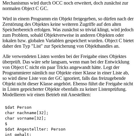
Mechanismus wird durch OCC noch erweitert, doch zunächst zur
normalen Object C GC.
Wird in einem Programm ein Objekt freigegeben, so dürfen nach der
Zerstörung des Objektes keine weiteren Zugriffe auf den alten
Speicherbereich erfolgen. Was zunächst so trivial klingt, wird jedoch
zum Problem, sobald Objektverweise in anderen Objekten oder
lokalen bzw. globalen Variablen gespeichert wurden. Object C bietet
daher den Typ "List" zur Speicherung von Objekthandles an.
Alle verwendeten Listen werden bei der Freigabe eines Objektes
überprüft. Das wäre sehr langsam, wenn man bei der Entwicklung
von Object C nicht ein paar Tricks angewandt hätte. Legt der
Programmierer nämlich nur Objekte einer Klasse in einer Liste ab,
so wird diese Liste von der GC ignoriert, falls das freizugebende
Objekt nicht dieser Klasse angehört. Ebenso führt die Freigabe nicht
in Listen gepeicherter Objekte ebenfalls zu keiner Listenprüfung.
Modellieren wir einen Betrieb mit Anestellten:
$dat Person   

char nachname[32];   

char vorname[32];  

$  

$dat Angestellter: Person   

int gehalt;  
