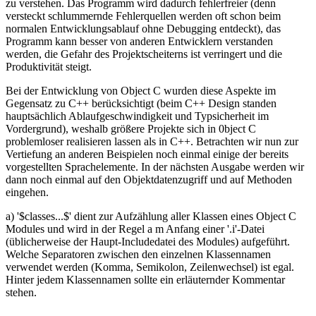
zu verstehen. Das Programm wird dadurch fehlerfreier (denn
versteckt schlummernde Fehlerquellen werden oft schon beim
normalen Entwicklungsablauf ohne Debugging entdeckt), das
Programm kann besser von anderen Entwicklern verstanden
werden, die Gefahr des Projektscheiterns ist verringert und die
Produktivität steigt.
Bei der Entwicklung von Object C wurden diese Aspekte im
Gegensatz zu C++ berücksichtigt (beim C++ Design standen
hauptsächlich Ablaufgeschwindigkeit und Typsicherheit im
Vordergrund), weshalb größere Projekte sich in 0bject C
problemloser realisieren lassen als in C++. Betrachten wir nun zur
Vertiefung an anderen Beispielen noch einmal einige der bereits
vorgestellten Sprachelemente. In der nächsten Ausgabe werden wir
dann noch einmal auf den Objektdatenzugriff und auf Methoden
eingehen.
a) '$classes...$' dient zur Aufzählung aller Klassen eines Object C
Modules und wird in der Regel a m Anfang einer '.i'-Datei
(üblicherweise der Haupt-Includedatei des Modules) aufgeführt.
Welche Separatoren zwischen den einzelnen Klassennamen
verwendet werden (Komma, Semikolon, Zeilenwechsel) ist egal.
Hinter jedem Klassennamen sollte ein erläuternder Kommentar
stehen.