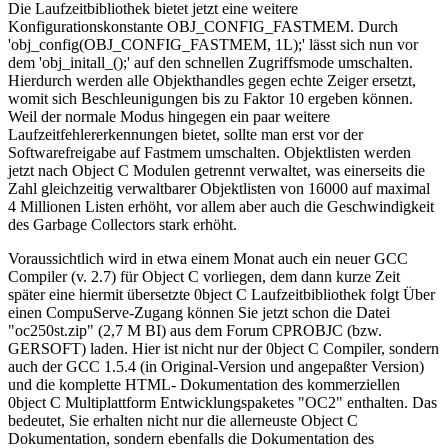
Die Laufzeitbibliothek bietet jetzt eine weitere
Konfigurationskonstante OBJ_CONFIG_FASTMEM. Durch
'obj_config(OBJ_CONFIG_FASTMEM, 1L);' lässt sich nun vor
dem 'obj_initall_();' auf den schnellen Zugriffsmode umschalten.
Hierdurch werden alle Objekthandles gegen echte Zeiger ersetzt,
womit sich Beschleunigungen bis zu Faktor 10 ergeben können.
Weil der normale Modus hingegen ein paar weitere
Laufzeitfehlererkennungen bietet, sollte man erst vor der
Softwarefreigabe auf Fastmem umschalten. Objektlisten werden
jetzt nach Object C Modulen getrennt verwaltet, was einerseits die
Zahl gleichzeitig verwaltbarer Objektlisten von 16000 auf maximal
4 Millionen Listen erhöht, vor allem aber auch die Geschwindigkeit
des Garbage Collectors stark erhöht.
Voraussichtlich wird in etwa einem Monat auch ein neuer GCC
Compiler (v. 2.7) für Object C vorliegen, dem dann kurze Zeit
später eine hiermit übersetzte 0bject C Laufzeitbibliothek folgt Über
einen CompuServe-Zugang können Sie jetzt schon die Datei
"oc250st.zip" (2,7 M BI) aus dem Forum CPROBJC (bzw.
GERSOFT) laden. Hier ist nicht nur der 0bject C Compiler, sondern
auch der GCC 1.5.4 (in Original-Version und angepaßter Version)
und die komplette HTML- Dokumentation des kommerziellen
0bject C Multiplattform Entwicklungspaketes "OC2" enthalten. Das
bedeutet, Sie erhalten nicht nur die allerneuste Object C
Dokumentation, sondern ebenfalls die Dokumentation des