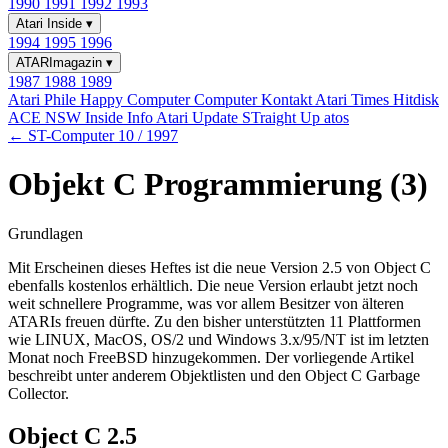
1990
1991
1992
1993
Atari Inside
▾
1994
1995
1996
ATARImagazin
▾
1987
1988
1989
Atari Phile
Happy Computer
Computer Kontakt
Atari Times
Hitdisk
ACE NSW Inside Info
Atari Update
STraight Up
atos
← ST-Computer 10 / 1997
Objekt C Programmierung (3)
Grundlagen
Mit Erscheinen dieses Heftes ist die neue Version 2.5 von Object C
ebenfalls kostenlos erhältlich. Die neue Version erlaubt jetzt noch
weit schnellere Programme, was vor allem Besitzer von älteren
ATARIs freuen dürfte. Zu den bisher unterstützten 11 Plattformen
wie LINUX, MacOS, OS/2 und Windows 3.x/95/NT ist im letzten
Monat noch FreeBSD hinzugekommen. Der vorliegende Artikel
beschreibt unter anderem Objektlisten und den Object C Garbage
Collector.
Object C 2.5