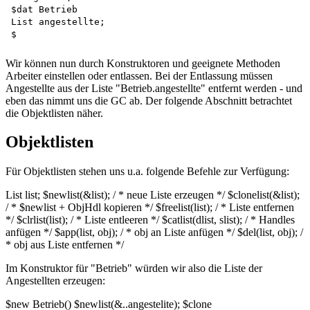
$dat Betrieb   

List angestellte;  

Wir können nun durch Konstruktoren und geeignete Methoden
Arbeiter einstellen oder entlassen. Bei der Entlassung müssen
Angestellte aus der Liste "Betrieb.angestellte" entfernt werden - und
eben das nimmt uns die GC ab. Der folgende Abschnitt betrachtet
die Objektlisten näher.
Objektlisten
Für Objektlisten stehen uns u.a. folgende Befehle zur Verfügung:
List list; $newlist(&list); / * neue Liste erzeugen */ $clonelist(&list);
/ * $newlist + ObjHdl kopieren */ $freelist(list); / * Liste entfernen
*/ $clrlist(list); / * Liste entleeren */ $catlist(dlist, slist); / * Handles
anfügen */ $app(list, obj); / * obj an Liste anfügen */ $del(list, obj); /
* obj aus Liste entfernen */
Im Konstruktor für "Betrieb" würden wir also die Liste der
Angestellten erzeugen:
$new Betrieb() $newlist(&..angestelite); $clone