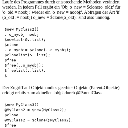
Laufe des Programmes durch entsprechende Methoden verändert
werden. In jedem Fall ergibt ein 'Obj o_new = $clone(o_old);' für
'o_old = noobj;' wieder ein 'o_new = noobj;'. Abfragen der Art 'if
(o_old != noobj) o_new = $clone(o_old);' sind also unnötig.
$new MyClass2()  

..o_myobj=noobj;  

$newlist(&..list);   

$clone   

..o_myobj= $clone(..o_myobj);   

$clonelist(&..list);   

$free   

$free(..o_myobj);   

$freelist(..list);  

Der Zugriff auf Objekthandles geerbter Objekte (Parent-Objekte)
erfolgt relativ zum aktuellen 'objp' durch @ParentClass.
$new MyClass3()  

@MyClass2 = $new(MyClass2);   

$clone    

@MyClass2 = $clone(@MyClass2);   

$free  
