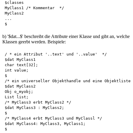
$classes  

MyClass1 /* Kommentar  */  

MyClass2  

...  

b) '$dat...$' beschreibt die Attribute einer Klasse und gibt an, welche
Klassen geerbt werden. Beispiele:
/ * ein Attribut '..text' und '..value'  */   

$dat MyClass1  

char text[32];  

int value;  

$  

/* ein universeller Objekthandle und eine Objektliste 
$dat MyClass2  

Obj o_myobj;  

List list;  

/* MyClass3 erbt MyClass2 */   

$dat MyClass3 : MyClass2;  

$  

/* MyClass4 erbt MyClass3 und MyClassl */   

$dat MyClass4: MyClass3, MyClass1;  
