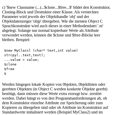
c) '$new Classname (...)...$clone...$free...$' bildet den Konstruktor,
Cloning-Block und Destruktor einer Klasse. Als verstecktes
Parameter wird jeweils der Objekthandle 'obj' und der
Objektdatenzeiger 'objp' übergeben. Wie die meisten Object C
Sprachkonstrukte wird auch dieses in einer Methodendatei '.m'
abgelegt. Solange nur normal kopierbare Werte als Attribute
verwendet werden, können die $clone und $free-Blöcke leer
bleiben. Beispiel:
$new MyClassl (char* text,int value)  

strcpy(..text,text);  

...value = value;   

$clone   

$free  

Werden hingegen lokale Kopien von 0bjekten, 0bjektlisten oder
geerbten Objekten (in Object C werden konkrete Objekte geerbt)
benötigt, dann müssen diese Werte extra erzeugt bzw. zerstört
werden. Dabei hängt es von den Programmanforderungen ab, ob
dem Konstruktor einzelne Attribute zur Speicherung oder zum
Kopieren zu übergeben sind oder ob Attribute im Konstruktor auf
Standardwerte initialisiert werden (Beispiel MyClass2) und im