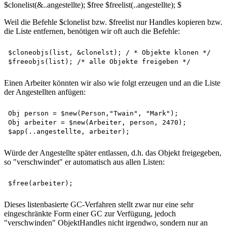
$clonelist(&..angestellte); $free $freelist(..angestellte); $
Weil die Befehle $clonelist bzw. $freelist nur Handles kopieren bzw.
die Liste entfernen, benötigen wir oft auch die Befehle:
$cloneobjs(list, &clonelst); / * Objekte klonen */  

Einen Arbeiter könnten wir also wie folgt erzeugen und an die Liste
der Angestellten anfügen:
Obj person = $new(Person,"Twain", "Mark");  

Obj arbeiter = $new(Arbeiter, person, 2470);  

Würde der Angestellte später entlassen, d.h. das Objekt freigegeben,
so "verschwindet" er automatisch aus allen Listen:
Dieses listenbasierte GC-Verfahren stellt zwar nur eine sehr
eingeschränkte Form einer GC zur Verfügung, jedoch
"verschwinden" ObjektHandles nicht irgendwo, sondern nur an