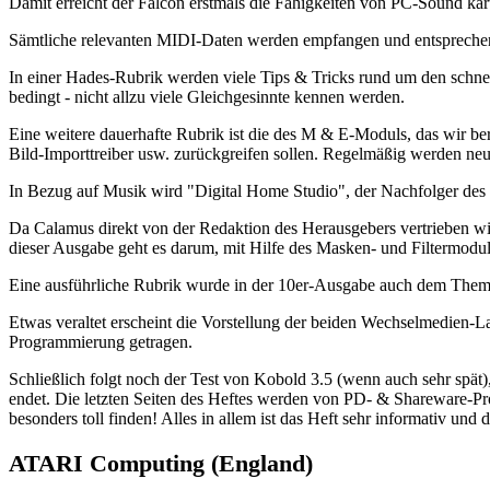
Damit erreicht der Falcon erstmals die Fähigkeiten von PC-Sound kart
Sämtliche relevanten MIDI-Daten werden empfangen und entsprechend
In einer Hades-Rubrik werden viele Tips & Tricks rund um den schne
bedingt - nicht allzu viele Gleichgesinnte kennen werden.
Eine weitere dauerhafte Rubrik ist die des M & E-Moduls, das wir ber
Bild-Importtreiber usw. zurückgreifen sollen. Regelmäßig werden neu
In Bezug auf Musik wird "Digital Home Studio", der Nachfolger des Di
Da Calamus direkt von der Redaktion des Herausgebers vertrieben wi
dieser Ausgabe geht es darum, mit Hilfe des Masken- und Filtermodul
Eine ausführliche Rubrik wurde in der 10er-Ausgabe auch dem Thema
Etwas veraltet erscheint die Vorstellung der beiden Wechselmedien-
Programmierung getragen.
Schließlich folgt noch der Test von Kobold 3.5 (wenn auch sehr spät)
endet. Die letzten Seiten des Heftes werden von PD- & Shareware-Pro
besonders toll finden! Alles in allem ist das Heft sehr informativ und d
ATARI Computing (England)