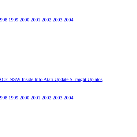
1998
1999
2000
2001
2002
2003
2004
ACE NSW Inside Info
Atari Update
STraight Up
atos
1998
1999
2000
2001
2002
2003
2004