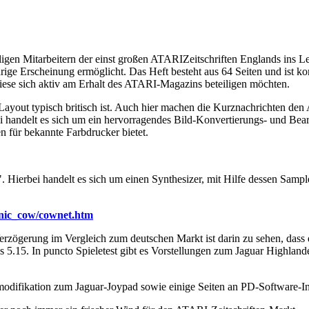
n Mitarbeitern der einst großen ATARIZeitschriften Englands ins Leb
ährige Erscheinung ermöglicht. Das Heft besteht aus 64 Seiten und ist 
 diese sich aktiv am Erhalt des ATARI-Magazins beteiligen möchten.
en Layout typisch britisch ist. Auch hier machen die Kurznachrichten 
ei handelt es sich um ein hervorragendes Bild-Konvertierungs- und B
 für bekannte Farbdrucker bietet.
. Hierbei handelt es sich um einen Synthesizer, mit Hilfe dessen Samp
ronic_cow/cownet.htm
Verzögerung im Vergleich zum deutschen Markt ist darin zu sehen, dass
5.15. In puncto Spieletest gibt es Vorstellungen zum Jaguar Highlander
emodifikation zum Jaguar-Joypad sowie einige Seiten an PD-Software-In