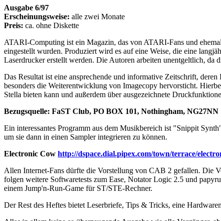
Ausgabe 6/97
Erscheinungsweise:
alle zwei Monate
Preis:
ca. ohne Diskette
ATARI-Computing ist ein Magazin, das von ATARI-Fans und ehemalige
eingestellt wurden. Produziert wird es auf eine Weise, die eine langj
Laserdrucker erstellt werden. Die Autoren arbeiten unentgeltlich, da
Das Resultat ist eine ansprechende und informative Zeitschrift, der
besonders die Weiterentwicklung von Imagecopy hervorsticht. Hierb
Stella bieten kann und außerdem über ausgezeichnete Druckfunktionen
Bezugsquelle: FaST Club, PO BOX 101, Nothingham, NG27NN
Ein interessantes Programm aus dem Musikbereich ist "Snippit Synth"
um sie dann in einen Sampler integrieren zu können.
Electronic Cow
http://dspace.dial.pipex.com/town/terrace/elect
Allen Internet-Fans dürfte die Vorstellung von CAB 2 gefallen. Die 
folgen weitere Softwaretests zum Ease, Notator Logic 2.5 und papyrus 
einem Jump'n-Run-Game für ST/STE-Rechner.
Der Rest des Heftes bietet Leserbriefe, Tips & Tricks, eine Hardwar