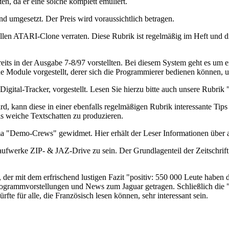
en, da er eine solche komplett emuliert.
 umgesetzt. Der Preis wird voraussichtlich betragen.
llen ATARI-Clone verraten. Diese Rubrik ist regelmäßig im Heft und d
eits in der Ausgabe 7-8/97 vorstellten. Bei diesem System geht es um e
e Module vorgestellt, derer sich die Programmierer bedienen können, 
gital-Tracker, vorgestellt. Lesen Sie hierzu bitte auch unsere Rubrik 
rd, kann diese in einer ebenfalls regelmäßigen Rubrik interessante T
s weiche Textschatten zu produzieren.
 "Demo-Crews" gewidmet. Hier erhält der Leser Informationen über ak
Laufwerke ZIP- & JAZ-Drive zu sein. Der Grundlagenteil der Zeitschr
, der mit dem erfrischend lustigen Fazit "positiv: 550 000 Leute habe
grammvorstellungen und News zum Jaguar getragen. Schließlich die "re
ürfte für alle, die Französisch lesen können, sehr interessant sein.