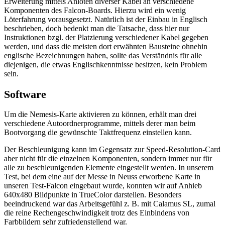
Erweiterung mittels Anlöten diverser Kabel an verschiedene
Komponenten des Falcon-Boards. Hierzu wird ein wenig
Löterfahrung vorausgesetzt. Natürlich ist der Einbau in Englisch
beschrieben, doch bedenkt man die Tatsache, dass hier nur
Instruktionen bzgl. der Platzierung verschiedener Kabel gegeben
werden, und dass die meisten dort erwähnten Bausteine ohnehin
englische Bezeichnungen haben, sollte das Verständnis für alle
diejenigen, die etwas Englischkenntnisse besitzen, kein Problem
sein.
Software
Um die Nemesis-Karte aktivieren zu können, erhält man drei
verschiedene Autoordnerprogramme, mittels derer man beim
Bootvorgang die gewünschte Taktfrequenz einstellen kann.
Der Beschleunigung kann im Gegensatz zur Speed-Resolution-Card
aber nicht für die einzelnen Komponenten, sondern immer nur für
alle zu beschleunigenden Elemente eingestellt werden. In unserem
Test, bei dem eine auf der Messe in Neuss erworbene Karte in
unseren Test-Falcon eingebaut wurde, konnten wir auf Anhieb
640x480 Bildpunkte in TrueColor darstellen. Besonders
beeindruckend war das Arbeitsgefühl z. B. mit Calamus SL, zumal
die reine Rechengeschwindigkeit trotz des Einbindens von
Farbbildern sehr zufriedenstellend war.