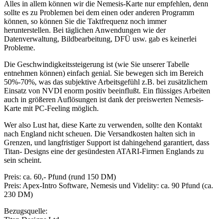
Alles in allem können wir die Nemesis-Karte nur empfehlen, denn
sollte es zu Problemen bei dem einen oder anderen Programm
können, so können Sie die Taktfrequenz noch immer
herunterstellen. Bei täglichen Anwendungen wie der
Datenverwaltung, Bildbearbeitung, DFÜ usw. gab es keinerlei
Probleme.
Die Geschwindigkeitssteigerung ist (wie Sie unserer Tabelle
entnehmen können) einfach genial. Sie bewegen sich im Bereich
50%-70%, was das subjektive Arbeitsgefühl z.B. bei zusätzlichem
Einsatz von NVDI enorm positiv beeinflußt. Ein flüssiges Arbeiten
auch in größeren Auflösungen ist dank der preiswerten Nemesis-
Karte mit PC-Feeling möglich.
Wer also Lust hat, diese Karte zu verwenden, sollte den Kontakt
nach England nicht scheuen. Die Versandkosten halten sich in
Grenzen, und langfristiger Support ist dahingehend garantiert, dass
Titan- Designs eine der gesündesten ATARI-Firmen Englands zu
sein scheint.
Preis: ca. 60,- Pfund (rund 150 DM)
Preis: Apex-Intro Software, Nemesis und Videlity: ca. 90 Pfund (ca.
230 DM)
Bezugsquelle: