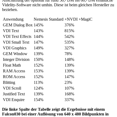
Anschaffung der optional für rund 50,- DM bis 60,- DM erhältliche
Videlity-Software nicht umhin. Diese ist beim gleichen Hersteller zu
beziehen.
Anwendung
Nemesis Standard
+NVDI +MagiC
GEM Dialog Box
145%
376%
VDI Text
143%
815%
VDI Text Effects
144%
542%
VDI Small Text
147%
535%
VDI Graphics
149%
327%
GEM Window
139%
78%
Integer Division
150%
148%
Float Math
152%
139%
RAM Access
153%
139%
ROM Access
152%
147%
Blitting
113%
23%
VDI Scroll
124%
107%
Justified Text
139%
168%
VDI Enquire
154%
337%
Die linke Spalte der Tabelle zeigt die Ergebnisse mit einem
Falcon030 bei einer Auflösung von 640 x 480 Bildpunkten in