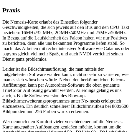
Praxis
Die Nemesis-Karte erlaubt das Einstellen folgender
Geschwindigkeiten, die sich jeweils auf den Bus und den CPU-Takt
beziehen: 16MHz/32 MHz, 2OMHz/40MHz und 25MHz/50MHz.
In Bezug auf die Laufsicherheit des Falcon haben wir nur Positives
zu berichten, denn alle uns bekannten Programme liefen stabil. So
macht das Arbeiten mit rechenintensiver Software wie Calamus oder
papyrus gleich viel mehr Spaß, und auch NVDI verrichtet seinen
Dienst ganz problemlos.
Leider ist die Bildschirmauflösung, die man mittels der
mitgelieferten Software wählen kann, nicht so sehr zu variieren, wie
man es sich wünschen würde. Neben den herkömmlichen Falcon-
Auflösungen kann per Autoordner-Software die oben genannte
TrueColor-Auflösung gewählt werden. Allerdings gelang es uns
auch, z.B. die Softwareversion des Blow-up-
Bildschirmerweiterungsprogrammes unter Ne- mesis erfolgreich
einzusetzen. Ein deutlich schnellerer Bildschirmaufbau bei 800x600
Bildpunkten und 256 Farben war zu erkennen.
Wer dennoch den Komfort vieler verschiedener auf die Nemesis-
Karte angepaßter Auflösungen genießen möchte, kommt um die