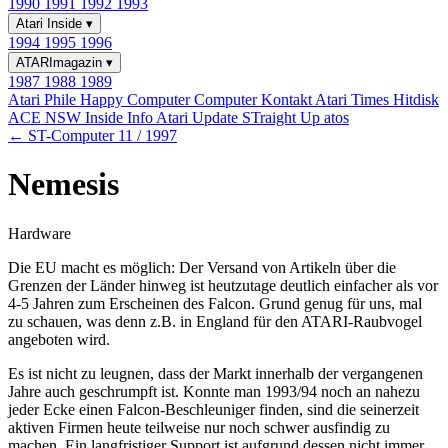
1990
1991
1992
1993
Atari Inside
▾
1994
1995
1996
ATARImagazin
▾
1987
1988
1989
Atari Phile
Happy Computer
Computer Kontakt
Atari Times
Hitdisk
ACE NSW Inside Info
Atari Update
STraight Up
atos
← ST-Computer 11 / 1997
Nemesis
Hardware
Die EU macht es möglich: Der Versand von Artikeln über die
Grenzen der Länder hinweg ist heutzutage deutlich einfacher als vor
4-5 Jahren zum Erscheinen des Falcon. Grund genug für uns, mal
zu schauen, was denn z.B. in England für den ATARI-Raubvogel
angeboten wird.
Es ist nicht zu leugnen, dass der Markt innerhalb der vergangenen
Jahre auch geschrumpft ist. Konnte man 1993/94 noch an nahezu
jeder Ecke einen Falcon-Beschleuniger finden, sind die seinerzeit
aktiven Firmen heute teilweise nur noch schwer ausfindig zu
machen. Ein langfristiger Support ist aufgrund dessen nicht immer