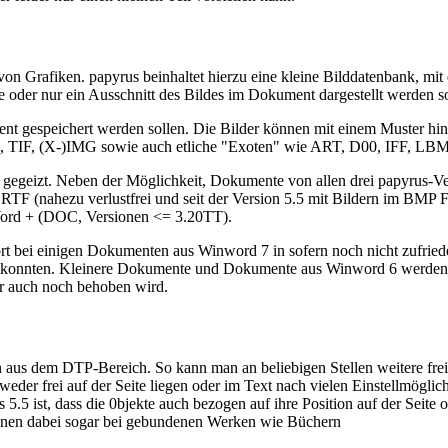
on Grafiken. papyrus beinhaltet hierzu eine kleine Bilddatenbank, mi
 oder nur ein Ausschnitt des Bildes im Dokument dargestellt werden so
ment gespeichert werden sollen. Die Bilder können mit einem Muster hi
JPG, TIF, (X-)IMG sowie auch etliche "Exoten" wie ART, D00, IF
egeizt. Neben der Möglichkeit, Dokumente von allen drei papyrus-Ver
t, RTF (nahezu verlustfrei und seit der Version 5.5 mit Bildern im BM
Word + (DOC, Versionen <= 3.20TT).
rt bei einigen Dokumenten aus Winword 7 in sofern noch nicht zufrieden
n konnten. Kleinere Dokumente und Dokumente aus Winword 6 werden a
er auch noch behoben wird.
 aus dem DTP-Bereich. So kann man an beliebigen Stellen weitere frei 
der frei auf der Seite liegen oder im Text nach vielen Einstellmöglich
5.5 ist, dass die 0bjekte auch bezogen auf ihre Position auf der Seite o
önnen dabei sogar bei gebundenen Werken wie Büchern