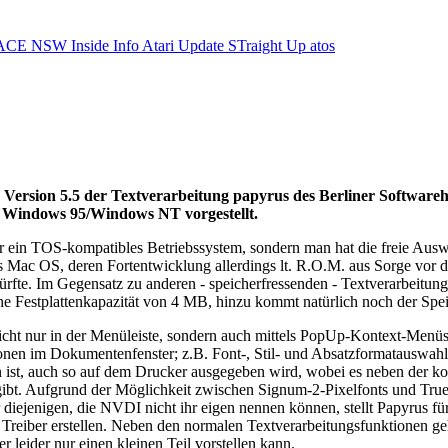
ACE NSW Inside Info
Atari Update
STraight Up
atos
e Version 5.5 der Textverarbeitung papyrus des Berliner Softwa
r Windows 95/Windows NT vorgestellt.
r ein TOS-kompatibles Betriebssystem, sondern man hat die freie Ausw
 das Mac OS, deren Fortentwicklung allerdings lt. R.O.M. aus Sorge v
dürfte. Im Gegensatz zu anderen - speicherfressenden - Textverarbeitu
 Festplattenkapazität von 4 MB, hinzu kommt natürlich noch der Speic
 nicht nur in der Menüleiste, sondern auch mittels PopUp-Kontext-Men
onen im Dokumentenfenster; z.B. Font-, Stil- und Absatzformatauswah
st, auch so auf dem Drucker ausgegeben wird, wobei es neben der kom
 gibt. Aufgrund der Möglichkeit zwischen Signum-2-Pixelfonts und Tru
 diejenigen, die NVDI nicht ihr eigen nennen können, stellt Papyrus f
e Treiber erstellen. Neben den normalen Textverarbeitungsfunktionen
 leider nur einen kleinen Teil vorstellen kann.