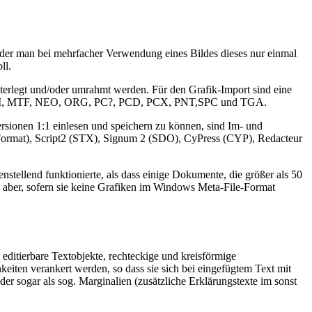
t der man bei mehrfacher Verwendung eines Bildes dieses nur einmal
ll.
nterlegt und/oder umrahmt werden. Für den Grafik-Import sind eine
F, LBM, MTF, NEO, ORG, PC?, PCD, PCX, PNT,SPC und TGA.
sionen 1:1 einlesen und speichern zu können, sind Im- und
P Format), Script2 (STX), Signum 2 (SDO), CyPress (CYP), Redacteur
stellend funktionierte, als dass einige Dokumente, die größer als 50
ber, sofern sie keine Grafiken im Windows Meta-File-Format
editierbare Textobjekte, rechteckige und kreisförmige
keiten verankert werden, so dass sie sich bei eingefügtem Text mit
der sogar als sog. Marginalien (zusätzliche Erklärungstexte im sonst