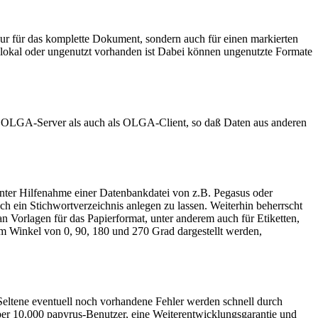
 nur für das komplette Dokument, sondern auch für einen markierten
, lokal oder ungenutzt vorhanden ist Dabei können ungenutzte Formate
ls OLGA-Server als auch als OLGA-Client, so daß Daten aus anderen
 unter Hilfenahme einer Datenbankdatei von z.B. Pegasus oder
ch ein Stichwortverzeichnis anlegen zu lassen. Weiterhin beherrscht
n Vorlagen für das Papierformat, unter anderem auch für Etiketten,
im Winkel von 0, 90, 180 und 270 Grad dargestellt werden,
. Seltene eventuell noch vorhandene Fehler werden schnell durch
Über 10.000 papyrus-Benutzer, eine Weiterentwicklungsgarantie und