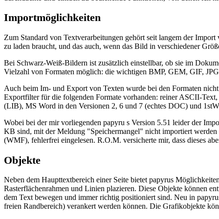
Importmöglichkeiten
Zum Standard von Textverarbeitungen gehört seit langem der Import v
zu laden braucht, und das auch, wenn das Bild in verschiedener Größe
Bei Schwarz-Weiß-Bildern ist zusätzlich einstellbar, ob sie im Doku
Vielzahl von Formaten möglich: die wichtigen BMP, GEM, GIF, 
Auch beim Im- und Export von Texten wurde bei den Formaten nicht g
Exportfilter für die folgenden Formate vorhanden: reiner ASCII-Tex
(LIB), MS Word in den Versionen 2, 6 und 7 (echtes DOC) und 1st
Wobei bei der mir vorliegenden papyru s Version 5.51 leider der Impo
KB sind, mit der Meldung "Speichermangel" nicht importiert werde
(WMF), fehlerfrei eingelesen. R.O.M. versicherte mir, dass dieses ab
Objekte
Neben dem Haupttextbereich einer Seite bietet papyrus Möglichkeiten
Rasterflächenrahmen und Linien plazieren. Diese Objekte können entwe
dem Text bewegen und immer richtig positioniert sind. Neu in papyrus 
freien Randbereich) verankert werden können. Die Grafikobjekte k