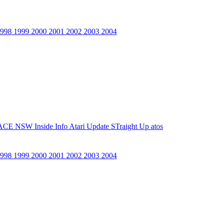
1998
1999
2000
2001
2002
2003
2004
ACE NSW Inside Info
Atari Update
STraight Up
atos
1998
1999
2000
2001
2002
2003
2004