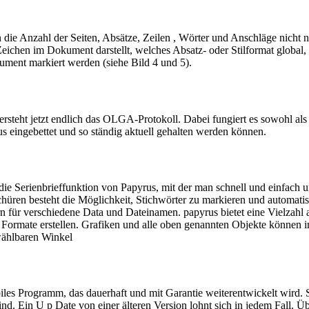
man die Anzahl der Seiten, Absätze, Zeilen , Wörter und Anschläge nicht
Zeichen im Dokument darstellt, welches Absatz- oder Stilformat global
ment markiert werden (siehe Bild 4 und 5).
rsteht jetzt endlich das OLGA-Protokoll. Dabei fungiert es sowohl a
eingebettet und so ständig aktuell gehalten werden können.
t die Serienbrieffunktion von Papyrus, mit der man schnell und einfach
hüren besteht die Möglichkeit, Stichwörter zu markieren und automatis
 für verschiedene Data und Dateinamen. papyrus bietet eine Vielzahl a
 Formate erstellen. Grafiken und alle oben genannten Objekte können 
wählbaren Winkel
tabiles Programm, das dauerhaft und mit Garantie weiterentwickelt wird
nd. Ein U p Date von einer älteren Version lohnt sich in jedem Fall. 