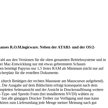
rehauses R.O.M.logicware. Neben der ATARI- und der OS/2-
ahl aus den Versionen für die oben genannten Betriebssysteme und in
or der Mac-Entwicklung nur mit etwas gebremstem Schaum
ngen benötigt Papyrus nur 1,5 freies RAM als Minimum (nicht nur auf
herplatz für die erstellten Dokumente.
üs (durch Betätigen der rechten Maustaste am Mauscursor aufgehend).
l. Die Ausgabe auf dem Bildschirm erfolgt konsequent nach dem
pletten Seitenansicht und der Ansicht in Druckerauflösung weitere
e-Type- und Speedo Fonts (bei installiertem NVDI) wählen zu
ür fast alle gängigen Drucker Treiber zur Verfügung und man kann
 gehören zum Lieferumfang jede Menge meiner Meinung nach gut