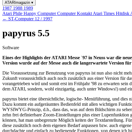
ATARImagazin
▾
1987
1988
1989
Atari Phile
Happy Computer
Computer Kontakt
Atari Times
Hitdisk
← ST-Computer 12 / 1997
papyrus 5.5
Software
Eines der Highlights der ATARI Messe `97 in Neuss war die neu
Version wurde auf der Messe auch die langerwartete Version fü
Die Voraussetzung zur Benutzung von papyrus ist nun also nicht meh
Zukunft voraussichtlich auch noch zusätzlich aus einer Version für
vorangetrieben wird und somit erst im Frühjahr '98 zu erwarten sein 
dem ATARI, sondern, wohl einzigartig, auch unter Windows!) und eine
papyrus bietet eine übersichtliche, logische- Menüführung, und dies
Dazu kommt ein aufgeräumtes Bedienfeld mit allen wichtigen Funkti
WYSIWYG-Prinzip, d.h., dass das, was auf dem Bildschirm zu sehen i
zehn frei definierbare Zoom-Einstellungen plus einer Lupenfunktion
können, hat man unbegrenzte Möglich keiten der Textdarstellung. Für
diese zusätzlich noch dem eigenen Bedarf anpassen bzw. auch eigen
durchdachte und einfach zu bedienende Funktionen, von denen ich hier