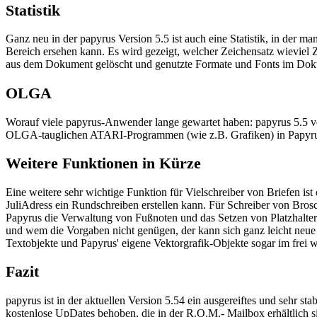
Statistik
Ganz neu in der papyrus Version 5.5 ist auch eine Statistik, in der 
Bereich ersehen kann. Es wird gezeigt, welcher Zeichensatz wieviel 
aus dem Dokument gelöscht und genutzte Formate und Fonts im Doku
OLGA
Worauf viele papyrus-Anwender lange gewartet haben: papyrus 5.5 ve
OLGA-tauglichen ATARI-Programmen (wie z.B. Grafiken) in Papyrus 
Weitere Funktionen in Kürze
Eine weitere sehr wichtige Funktion für Vielschreiber von Briefen is
JuliAdress ein Rundschreiben erstellen kann. Für Schreiber von Brosc
Papyrus die Verwaltung von Fußnoten und das Setzen von Platzhaltern
und wem die Vorgaben nicht genügen, der kann sich ganz leicht neue
Textobjekte und Papyrus' eigene Vektorgrafik-Objekte sogar im frei 
Fazit
papyrus ist in der aktuellen Version 5.54 ein ausgereiftes und sehr s
kostenlose UpDates behoben, die in der R.O.M.- Mailbox erhältlich si