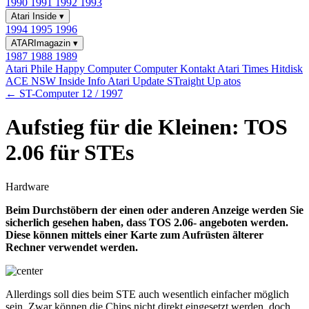
1990
1991
1992
1993
Atari Inside
▾
1994
1995
1996
ATARImagazin
▾
1987
1988
1989
Atari Phile
Happy Computer
Computer Kontakt
Atari Times
Hitdisk
ACE NSW Inside Info
Atari Update
STraight Up
atos
← ST-Computer 12 / 1997
Aufstieg für die Kleinen: TOS
2.06 für STEs
Hardware
Beim Durchstöbern der einen oder anderen Anzeige werden Sie
sicherlich gesehen haben, dass TOS 2.06- angeboten werden.
Diese können mittels einer Karte zum Aufrüsten älterer
Rechner verwendet werden.
Allerdings soll dies beim STE auch wesentlich einfacher möglich
sein. Zwar können die Chips nicht direkt eingesetzt werden, doch