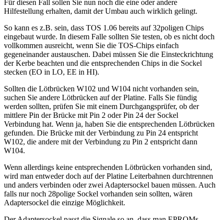
Für diesen Fall sollen Sie nun noch die eine oder andere
Hilfestellung erhalten, damit der Umbau auch wirklich gelingt.
So kann es z.B. sein, dass TOS 1.06 bereits auf 32poligen Chips
eingebaut wurde. In diesem Falle sollten Sie testen, ob es nicht doch
vollkommen ausreicht, wenn Sie die TOS-Chips einfach
gegeneinander austauschen. Dabei müssen Sie die Einsteckrichtung
der Kerbe beachten und die entsprechenden Chips in die Sockel
stecken (EO in LO, EE in HI).
Sollten die Lötbrücken W102 und W104 nicht vorhanden sein,
suchen Sie andere Lötbrücken auf der Platine. Falls Sie fündig
werden sollten, prüfen Sie mit einem Durchgangsprüfer, ob der
mittlere Pin der Brücke mit Pin 2 oder Pin 24 der Sockel
Verbindung hat. Wenn ja, haben Sie die entsprechenden Lötbrücken
gefunden. Die Brücke mit der Verbindung zu Pin 24 entspricht
W102, die andere mit der Verbindung zu Pin 2 entspricht dann
W104.
Wenn allerdings keine entsprechenden Lötbrücken vorhanden sind,
wird man entweder doch auf der Platine Leiterbahnen durchtrennen
und anders verbinden oder zwei Adaptersockel bauen müssen. Auch
falls nur noch 28polige Sockel vorhanden sein sollten, wären
Adaptersockel die einzige Möglichkeit.
Der Adaptersockel passt die Signale so an, dass man EPROMs