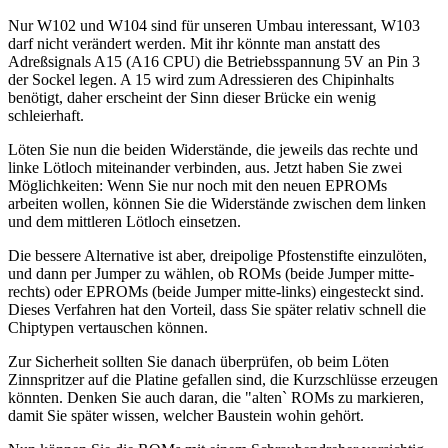
Nur W102 und W104 sind für unseren Umbau interessant, W103
darf nicht verändert werden. Mit ihr könnte man anstatt des
Adreßsignals A15 (A16 CPU) die Betriebsspannung 5V an Pin 3
der Sockel legen. A 15 wird zum Adressieren des Chipinhalts
benötigt, daher erscheint der Sinn dieser Brücke ein wenig
schleierhaft.
Löten Sie nun die beiden Widerstände, die jeweils das rechte und
linke Lötloch miteinander verbinden, aus. Jetzt haben Sie zwei
Möglichkeiten: Wenn Sie nur noch mit den neuen EPROMs
arbeiten wollen, können Sie die Widerstände zwischen dem linken
und dem mittleren Lötloch einsetzen.
Die bessere Alternative ist aber, dreipolige Pfostenstifte einzulöten,
und dann per Jumper zu wählen, ob ROMs (beide Jumper mitte-
rechts) oder EPROMs (beide Jumper mitte-links) eingesteckt sind.
Dieses Verfahren hat den Vorteil, dass Sie später relativ schnell die
Chiptypen vertauschen können.
Zur Sicherheit sollten Sie danach überprüfen, ob beim Löten
Zinnspritzer auf die Platine gefallen sind, die Kurzschlüsse erzeugen
könnten. Denken Sie auch daran, die "alten` ROMs zu markieren,
damit Sie später wissen, welcher Baustein wohin gehört.