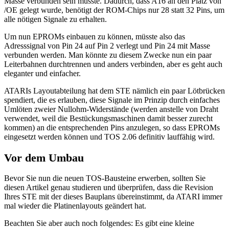
Masse verbunden sein müsste. Dadurch, dass A16 an den Platz von
/OE gelegt wurde, benötigt der ROM-Chips nur 28 statt 32 Pins, um
alle nötigen Signale zu erhalten.
Um nun EPROMs einbauen zu können, müsste also das
Adresssignal von Pin 24 auf Pin 2 verlegt und Pin 24 mit Masse
verbunden werden. Man könnte zu diesem Zwecke nun ein paar
Leiterbahnen durchtrennen und anders verbinden, aber es geht auch
eleganter und einfacher.
ATARIs Layoutabteilung hat dem STE nämlich ein paar Lötbrücken
spendiert, die es erlauben, diese Signale im Prinzip durch einfaches
Umlöten zweier Nullohm-Widerstände (werden anstelle von Draht
verwendet, weil die Bestückungsmaschinen damit besser zurecht
kommen) an die entsprechenden Pins anzulegen, so dass EPROMs
eingesetzt werden können und TOS 2.06 definitiv lauffähig wird.
Vor dem Umbau
Bevor Sie nun die neuen TOS-Bausteine erwerben, sollten Sie
diesen Artikel genau studieren und überprüfen, dass die Revision
Ihres STE mit der dieses Bauplans übereinstimmt, da ATARI immer
mal wieder die Platinenlayouts geändert hat.
Beachten Sie aber auch noch folgendes: Es gibt eine kleine