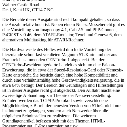
Walmer Castle Road
Deal, Kent UK, CT14 7 NG.
Die Berichte dieser Ausgabe sind recht kompakt gehalten, so dass
die Anzahl relativ hoch ist. Neben einem Neuss-Messebericht gibt es
eine Vorstellung von Imagecopy 4.1, Cab 2.5 und PPP-Connect,
PaCifiST v 0.46, dem ATARI-Emulator, Texel und Geneva 6, dem
alternativen Multitasking für ATARI-Rechner.
Die Hardwareseite des Heftes wird durch die Vorstellung der
hierzulande schon fast veralteten Magnum ST-Karte und der aus
Frankreich stammenden CENTurbo 1 abgedeckt. Bei der
CENTurbo-Beschleunigerkarte handelt es sich um eine Falcon-
Erweiterung, die in etwa der Speed-Resolution-Card oder Nemesis-
Karte entspricht. Sie besticht durch eine hohe Kompatibilität und
durch eine verhältnismäßig hohe Geschwindigkeitssteigerung, die in
etwa 64% beträgt. Der Bereich der Grundlagen und Hilfestellungen
ist in dieser Ausgabe recht gut abgedeckt. Den Auftakt macht eine
zweiseitige Abhandlung zur Theorie der Netzwerkerstellung.
Erläutert werden das TCP/IP-Protokoll sowie verschiedene
Möglichkeiten, z.B. mit der neuesten Version von STinG nicht nur
ins Internet zu gelangen, sondern auch Netzwerke über alle
möglichen Schnittstellen zu realisieren. Die weiteren
Grundlagenartikel befassen sich mit den Themen HTML-
Programmierung, C-Programmierung usw.