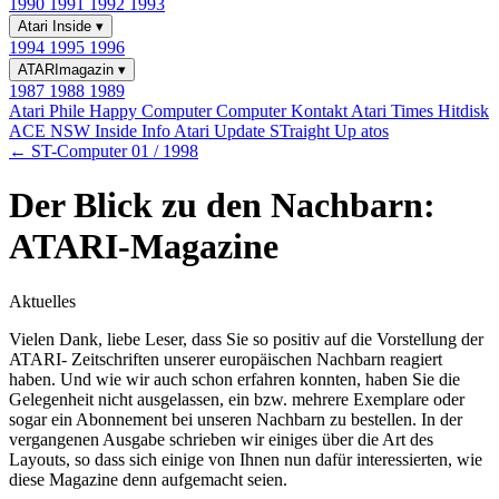
1990
1991
1992
1993
Atari Inside
▾
1994
1995
1996
ATARImagazin
▾
1987
1988
1989
Atari Phile
Happy Computer
Computer Kontakt
Atari Times
Hitdisk
ACE NSW Inside Info
Atari Update
STraight Up
atos
← ST-Computer 01 / 1998
Der Blick zu den Nachbarn:
ATARI-Magazine
Aktuelles
Vielen Dank, liebe Leser, dass Sie so positiv auf die Vorstellung der
ATARI- Zeitschriften unserer europäischen Nachbarn reagiert
haben. Und wie wir auch schon erfahren konnten, haben Sie die
Gelegenheit nicht ausgelassen, ein bzw. mehrere Exemplare oder
sogar ein Abonnement bei unseren Nachbarn zu bestellen. In der
vergangenen Ausgabe schrieben wir einiges über die Art des
Layouts, so dass sich einige von Ihnen nun dafür interessierten, wie
diese Magazine denn aufgemacht seien.