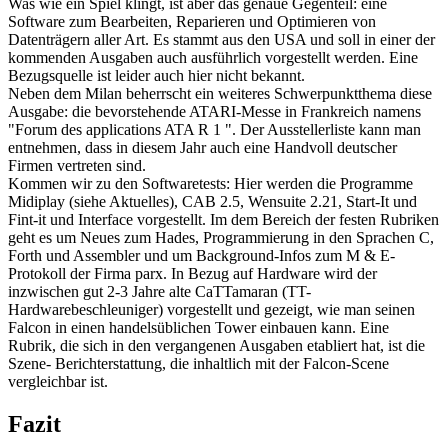
Was wie ein Spiel klingt, ist aber das genaue Gegenteil: eine
Software zum Bearbeiten, Reparieren und Optimieren von
Datenträgern aller Art. Es stammt aus den USA und soll in einer der
kommenden Ausgaben auch ausführlich vorgestellt werden. Eine
Bezugsquelle ist leider auch hier nicht bekannt.
Neben dem Milan beherrscht ein weiteres Schwerpunktthema diese
Ausgabe: die bevorstehende ATARI-Messe in Frankreich namens
"Forum des applications ATA R 1 ". Der Ausstellerliste kann man
entnehmen, dass in diesem Jahr auch eine Handvoll deutscher
Firmen vertreten sind.
Kommen wir zu den Softwaretests: Hier werden die Programme
Midiplay (siehe Aktuelles), CAB 2.5, Wensuite 2.21, Start-It und
Fint-it und Interface vorgestellt. Im dem Bereich der festen Rubriken
geht es um Neues zum Hades, Programmierung in den Sprachen C,
Forth und Assembler und um Background-Infos zum M & E-
Protokoll der Firma parx. In Bezug auf Hardware wird der
inzwischen gut 2-3 Jahre alte CaTTamaran (TT-
Hardwarebeschleuniger) vorgestellt und gezeigt, wie man seinen
Falcon in einen handelsüblichen Tower einbauen kann. Eine
Rubrik, die sich in den vergangenen Ausgaben etabliert hat, ist die
Szene- Berichterstattung, die inhaltlich mit der Falcon-Scene
vergleichbar ist.
Fazit