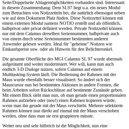
Seite/Doppelseite Ablagemöglichkeiten vorhanden sind. Interessant
in diesem Zusammenhang: Dem SL97 liegt u.a. ein neues Modul
zum Betrachten von Notizzetteln bei, die natürlich ebensogut neben
wie auf dem Dokument Platz finden. Diese Notizzettel können mit
einem externen Modul namens NOTIO erstellt und als öffentlich,
halbprivat oder privat definiert werden. Private Notizzettel können
nur mit dem Calamus derselben Seriennummer, halbprivate auch
von einem durch seine Seriennummer bestimmten anderen
Anwender gelesen werden. Ideal für "geheime" Notizen wie
Einkaufspreise usw. oder als Hinweis für den Belichteronkel.
Die gesamte Oberfläche des MGI Calamus SL 97 wurde abermals
aufgeräumt und weiter modernisiert. Wer will, kann nun auch
endlich 3-D Dialoge nutzen, sofern Calamus auf einem
Multitasking-System läuft. Die Bedienung der Rahmen mit der
Maus wurde ebenfalls besser visualisiert: So ändert sich der
Mauscursor nun bei bestimmten Aktionen in andere Formen, die
beim Arbeiten sofort Rückschlüsse auf bestimmte Zustände geben.
Mit einem Blick sieht man nun, ob man gerade einen proportionalen
Rahmen aufziehen oder (neu!) einen Rahmen kopieren würde,
wenn man ihn gerade mit der Maus verschiebt. Mehrere selektierte
Rahmen können nun direkt auf einmal mit der Maus verschoben
werden, ohne dass man sie erst gruppieren müsste.
Weiter neu und sehr hilfreich ist die Möglichkeit, nun eine