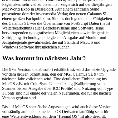
Pagemaker, sehr viel zu bieten hat, zeigte sich auf der diesjährigen
MacWorld Expo in Düsseldorf. Auf einem zentralen Stand
präsentierte dort der inversmedia Verlag den neuen Calamus SL
einem großen Fachpublikum. Sind es doch gerade die Fähigkeiten
des Calamus SL wie die Übernahme von PostScript Daten (nebst
Weiterbearbeitung) aller Betriebssysteme und Software, seine
hervorragenden typografischen Möglichkeiten sowie die geniale
Softripping Technologie, die gleiche Ausgabe auf Monitor und
Ausgabegeräte gewährleistet, die auf Standard MacOS und
Windows Software ihresgleichen suchen.
Was kommt im nächsten Jahr?
Die 97er Version, die ab sofort erhältlich ist, wird das letzte Upgrade
vor dem großen Schritt sein, den der MGI Calamus SL 97 im
nächsten Jahr vollziehen wird. Eine deutlichere Einbindung ins
MacOS z.B. mit ColorSync Unterstützung (Kalibrierung vom
Scanner bis zur Ausgabe über ICC Profile) und Nutzung von Type
1 Fonts sind nur einige der vielen Neuerungen, die für die nächste
Version geplant sind.
Bis auf MacOS spezifische Anpassungen wird auch diese Version
vollständig auf allen aktuellen TOS Derivaten lauffähig sein; für
eine Weiterentwicklung auf dem "Heimat OS" ist also gesorgt.