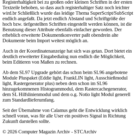
Registerhaltigkeit bei zu großen oder kleinen Schriften in der ersten
Textzeile behoben, so dass auch registerhaltiger Satz noch leichter
wird.br Schließlich wurde das leidige Thema SuperScript/SubScript
endlich angefaßt. Da jetzt endlich Abstand und Schriftgröße der
hoch bzw. tiefgestellten Schriften eingestellt werden können, ist die
Benutzung dieser Attribute ebenfalls einfacher geworden. Der
erheblich erweiterte Dokumentkonverter paßt obendrein alte
Dokumente beim Import weitest möglich an.
Auch in der Koordinatenanzeige hat sich was getan. Dort bietet ein
deutlich erweiterter Eingabedialog nun endlich die Möglichkeit,
beim Editieren von Maßen zu rechnen.
Ab dem SL97 Upgrade gehört das schon beim SL96 angebotene
Module Pluspaket (Eddie light, FrankLIN light, Ausschießmodul
light, Rastergenerator plus) neben dem schon im SL96
hinzugekommenen Histogrammodul, dem Rastercachegenerator,
dem SL Hilfslinienmodul und dem o.g. Notio light Modul generell
zum Standardlieferumfang.
Seit der Übernahme von Calamus geht die Entwicklung wirklich
schnell voran, was für alle User ein positives Signal in Richtung
Zukunft darstellen sollte.
© 2026 Computer Magazin Archiv - STCArchiv