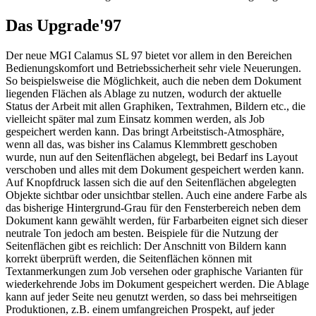
Das Upgrade'97
Der neue MGI Calamus SL 97 bietet vor allem in den Bereichen
Bedienungskomfort und Betriebssicherheit sehr viele Neuerungen.
So beispielsweise die Möglichkeit, auch die neben dem Dokument
liegenden Flächen als Ablage zu nutzen, wodurch der aktuelle
Status der Arbeit mit allen Graphiken, Textrahmen, Bildern etc., die
vielleicht später mal zum Einsatz kommen werden, als Job
gespeichert werden kann. Das bringt Arbeitstisch-Atmosphäre,
wenn all das, was bisher ins Calamus Klemmbrett geschoben
wurde, nun auf den Seitenflächen abgelegt, bei Bedarf ins Layout
verschoben und alles mit dem Dokument gespeichert werden kann.
Auf Knopfdruck lassen sich die auf den Seitenflächen abgelegten
Objekte sichtbar oder unsichtbar stellen. Auch eine andere Farbe als
das bisherige Hintergrund-Grau für den Fensterbereich neben dem
Dokument kann gewählt werden, für Farbarbeiten eignet sich dieser
neutrale Ton jedoch am besten. Beispiele für die Nutzung der
Seitenflächen gibt es reichlich: Der Anschnitt von Bildern kann
korrekt überprüft werden, die Seitenflächen können mit
Textanmerkungen zum Job versehen oder graphische Varianten für
wiederkehrende Jobs im Dokument gespeichert werden. Die Ablage
kann auf jeder Seite neu genutzt werden, so dass bei mehrseitigen
Produktionen, z.B. einem umfangreichen Prospekt, auf jeder