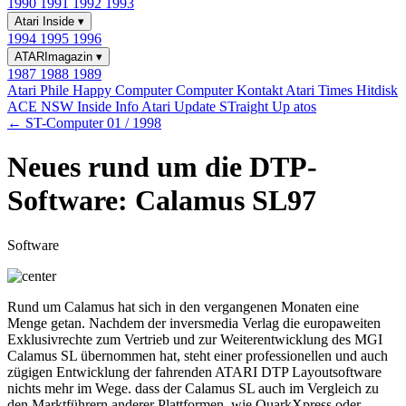
1990
1991
1992
1993
Atari Inside
▾
1994
1995
1996
ATARImagazin
▾
1987
1988
1989
Atari Phile
Happy Computer
Computer Kontakt
Atari Times
Hitdisk
ACE NSW Inside Info
Atari Update
STraight Up
atos
← ST-Computer 01 / 1998
Neues rund um die DTP-
Software: Calamus SL97
Software
Rund um Calamus hat sich in den vergangenen Monaten eine
Menge getan. Nachdem der inversmedia Verlag die europaweiten
Exklusivrechte zum Vertrieb und zur Weiterentwicklung des MGI
Calamus SL übernommen hat, steht einer professionellen und auch
zügigen Entwicklung der fahrenden ATARI DTP Layoutsoftware
nichts mehr im Wege. dass der Calamus SL auch im Vergleich zu
den Marktführern anderer Plattformen, wie QuarkXpress oder