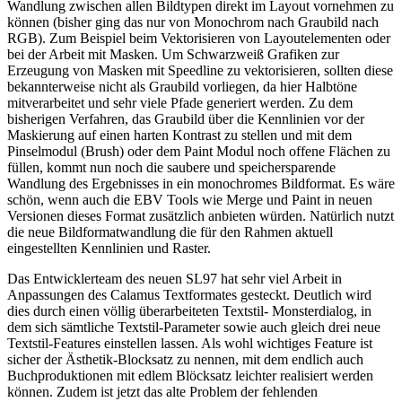
Wandlung zwischen allen Bildtypen direkt im Layout vornehmen zu
können (bisher ging das nur von Monochrom nach Graubild nach
RGB). Zum Beispiel beim Vektorisieren von Layoutelementen oder
bei der Arbeit mit Masken. Um Schwarzweiß Grafiken zur
Erzeugung von Masken mit Speedline zu vektorisieren, sollten diese
bekannterweise nicht als Graubild vorliegen, da hier Halbtöne
mitverarbeitet und sehr viele Pfade generiert werden. Zu dem
bisherigen Verfahren, das Graubild über die Kennlinien vor der
Maskierung auf einen harten Kontrast zu stellen und mit dem
Pinselmodul (Brush) oder dem Paint Modul noch offene Flächen zu
füllen, kommt nun noch die saubere und speichersparende
Wandlung des Ergebnisses in ein monochromes Bildformat. Es wäre
schön, wenn auch die EBV Tools wie Merge und Paint in neuen
Versionen dieses Format zusätzlich anbieten würden. Natürlich nutzt
die neue Bildformatwandlung die für den Rahmen aktuell
eingestellten Kennlinien und Raster.
Das Entwicklerteam des neuen SL97 hat sehr viel Arbeit in
Anpassungen des Calamus Textformates gesteckt. Deutlich wird
dies durch einen völlig überarbeiteten Textstil- Monsterdialog, in
dem sich sämtliche Textstil-Parameter sowie auch gleich drei neue
Textstil-Features einstellen lassen. Als wohl wichtiges Feature ist
sicher der Ästhetik-Blocksatz zu nennen, mit dem endlich auch
Buchproduktionen mit edlem Blöcksatz leichter realisiert werden
können. Zudem ist jetzt das alte Problem der fehlenden