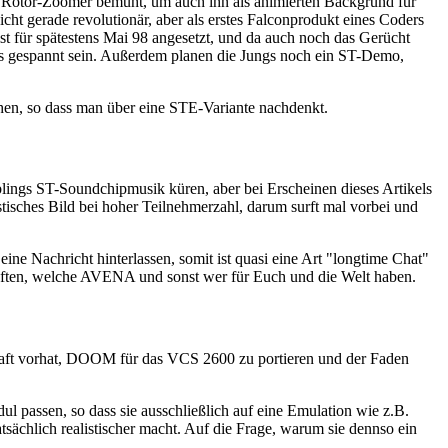
te Rotor-Zoomer bemüht, um auch ihn als animierten Backgrund für
cht gerade revolutionär, aber als erstes Falconprodukt eines Coders
 für spätestens Mai 98 angesetzt, und da auch noch das Gerücht
s gespannt sein. Außerdem planen die Jungs noch ein ST-Demo,
hen, so dass man über eine STE-Variante nachdenkt.
eblings ST-Soundchipmusik küren, aber bei Erscheinen dieses Artikels
listisches Bild bei hoher Teilnehmerzahl, darum surft mal vorbei und
e Nachricht hinterlassen, somit ist quasi eine Art "longtime Chat"
schaften, welche AVENA und sonst wer für Euch und die Welt haben.
haft vorhat, DOOM für das VCS 2600 zu portieren und der Faden
l passen, so dass sie ausschließlich auf eine Emulation wie z.B.
chlich realistischer macht. Auf die Frage, warum sie dennso ein