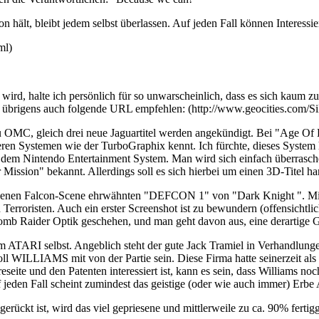
on hält, bleibt jedem selbst überlassen. Auf jeden Fall können Interessi
ml)
wird, halte ich persönlich für so unwarscheinlich, dass es sich kaum
 übrigens auch folgende URL empfehlen: (http://www.geocities.com/Sil
 OMC, gleich drei neue Jaguartitel werden angekündigt. Bei "Age Of 
teren Systemen wie der TurboGraphix kennt. Ich fürchte, dieses System h
f dem Nintendo Entertainment System. Man wird sich einfach überrasche
Mission" bekannt. Allerdings soll es sich hierbei um einen 3D-Titel ha
ngenen Falcon-Scene ehrwähnten "DEFCON 1" von "Dark Knight ". Mittl
erroristen. Auch ein erster Screenshot ist zu bewundern (offensichtli
 Tomb Raider Optik geschehen, und man geht davon aus, eine derartige 
m ATARI selbst. Angeblich steht der gute Jack Tramiel in Verhandlunge
ILLIAMS mit von der Partie sein. Diese Firma hatte seinerzeit als ei
eite und den Patenten interessiert ist, kann es sein, dass Williams noc
jeden Fall scheint zumindest das geistige (oder wie auch immer) Erbe A
e gerückt ist, wird das viel gepriesene und mittlerweile zu ca. 90% ferti