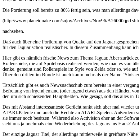
Die Portierung soll bereits zu 80% fertig sein, was man allerdings dav
(http://www.planetquake.com/sujoy/Archives/Nov96/A26000qpd.sht
nachsehen.
Daß auch über eine Portierung von Quake auf den Jaguar gesprochen 
für den Jaguar schon realistischer. ln diesem Zusammenhang kann ich
Hier gibt es nämlich frische News zum Thema Jaguar. Aber zurück zu
Rollenspiele, die auf Spritebasis realisiert werden, wie man es von äl
denke, gemeint sind Rollenspiele im Style von Zelda oder so, wie au
Über den dritten im Bunde ist auch kaum mehr als der Name "Sinister 
Tatsächlich gibt es auch Newsnachschub zum bereits in einer verga
Befreiung von irgendjemand (oder irgend etwas) aus den Händen von T
den um sich schießenden Haupthelden. Wie gesagt, soll das alles in
Das mit Abstand interessanteste Gerücht rankt sich aber mal wieder u
ATARI-Patente und auch die Rechte an ATARI-Spielen. Außerdem soll W
sie immer noch besitzen. Während also Activision eher an der Softwares
steht uns ja nochmals eine Wiederbelebung des Jaguars ins Haus? Auf 
Der einzige Jaguar-Titel, der allerdings mittlerweile in greifbare Näh