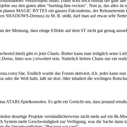
garoudshadetes Vektorobjekt bildet. Dann wird noch einmal der gute al
te aus den guten alten "burning-line-vectors". Nun ja, das alles ist ni
dem planen MAGIC BYTES ein ganzes Falcondemo, der Releasetermin ist
enen SHADOWS-Demos) zu M. B. stößt, darf man auf etwas sehr Nette
an der Meinung, dass einige Effekte auf dem ST nicht gut genug ausse
bestof.html) gibt es jetzt Charts. Bisher kann man lediglich seine Li
T-Demo, Intro usw.) erweitert sein. Natürlich liefern Charts nur ein rea
com) Site. Endlich wurde das Forum aktiviert, d.h. jeder kann nun ein
a oder die Welt habt, laßt sie dort. 0der inhaliert die wichtigen Bot
ema ATARI-Spielkonsolen. Es geht ein Gerücht um, dass jemand ernst
den derartige Projekte verständlicherweise nicht mehr auf ein 8k-Modu
 System mehr Geschwindigkeit zur Verfügung, was die Sache dann tatsä
ten die Verantwortlichen: "Because we can!"