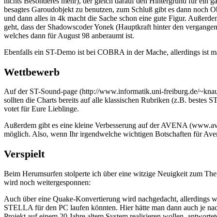
nichts Besonderes mehr), der gleich darauf den Hintergrund für ein 
besagtes Garoudobjekt zu benutzen, zum Schluß gibt es dann noch Objek
und dann alles in 4k macht die Sache schon eine gute Figur. Außer
geht, dass der Shadowscoder Yonek (Hauptkraft hinter den vergang
welches dann für August 98 anberaumt ist.
Ebenfalls ein ST-Demo ist bei COBRA in der Mache, allerdings ist m
Wettbewerb
Auf der ST-Sound-page (http://www.informatik.uni-freiburg.de/~knaus/
sollten die Charts bereits auf alle klassischen Rubriken (z.B. bestes S
votet für Eure Lieblinge.
Außerdem gibt es eine kleine Verbesserung auf der AVENA (www.avena.
möglich. Also, wenn Ihr irgendwelche wichtigen Botschaften für Aven
Verspielt
Beim Herumsurfen stolperte ich über eine witzige Neuigkeit zum Th
wird noch weitergesponnen:
Auch über eine Quake-Konvertierung wird nachgedacht, allerdings wür
STELLA für den PC laufen könnten. Hier hätte man dann auch je nach
Projekt auf einem 20 Jahre altem System realisieren wollen, antworte