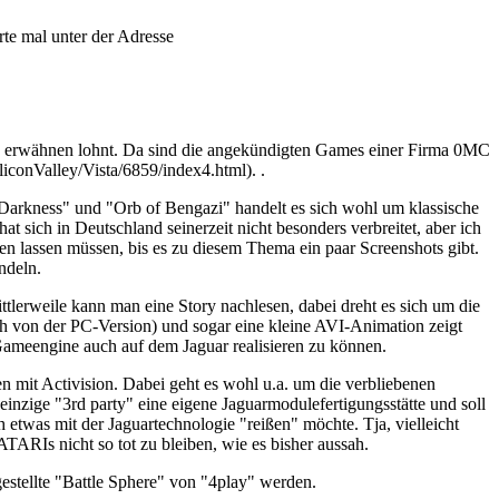
erte mal unter der Adresse
 zu erwähnen lohnt. Da sind die angekündigten Games einer Firma 0MC
iconValley/Vista/6859/index4.html). .
Darkness" und "Orb of Bengazi" handelt es sich wohl um klassische
at sich in Deutschland seinerzeit nicht besonders verbreitet, aber ich
n lassen müssen, bis es zu diesem Thema ein paar Screenshots gibt.
ndeln.
erweile kann man eine Story nachlesen, dabei dreht es sich um die
ch von der PC-Version) und sogar eine kleine AVI-Animation zeigt
Gameengine auch auf dem Jaguar realisieren zu können.
n mit Activision. Dabei geht es wohl u.a. um die verbliebenen
nzige "3rd party" eine eigene Jaguarmodulefertigungsstätte und soll
h etwas mit der Jaguartechnologie "reißen" möchte. Tja, vielleicht
TARIs nicht so tot zu bleiben, wie es bisher aussah.
ggestellte "Battle Sphere" von "4play" werden.