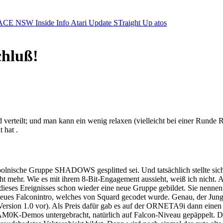
ACE NSW Inside Info
Atari Update
STraight Up
atos
chluß!
d verteilt; und man kann ein wenig relaxen (vielleicht bei einer Run
 hat .
polnische Gruppe SHADOWS gesplitted sei. Und tatsächlich stellte sich
t mehr. Wie es mit ihrem 8-Bit-Engagement aussieht, weiß ich nicht. A
rben dieses Ereignisses schon wieder eine neue Gruppe gebildet. Si
neues Falconintro, welches von Squard gecodet wurde. Genau, der Jun
ersion 1.0 vor). Als Preis dafür gab es auf der ORNETA9i dann einen
s AM0K-Demos untergebracht, natürlich auf Falcon-Niveau gepäppelt. 