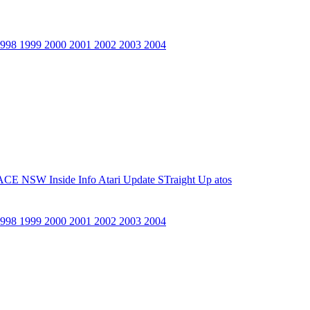
1998
1999
2000
2001
2002
2003
2004
ACE NSW Inside Info
Atari Update
STraight Up
atos
1998
1999
2000
2001
2002
2003
2004