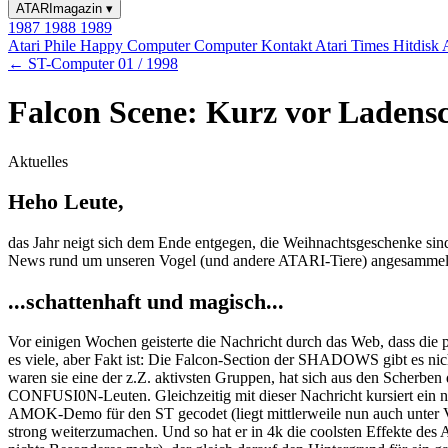
ATARImagazin
▾
1987
1988
1989
Atari Phile
Happy Computer
Computer Kontakt
Atari Times
Hitdisk
← ST-Computer 01 / 1998
Falcon Scene: Kurz vor Ladens
Aktuelles
Heho Leute,
das Jahr neigt sich dem Ende entgegen, die Weihnachtsgeschenke sin
News rund um unseren Vogel (und andere ATARI-Tiere) angesammelt
...schattenhaft und magisch...
Vor einigen Wochen geisterte die Nachricht durch das Web, dass die 
es viele, aber Fakt ist: Die Falcon-Section der SHADOWS gibt es nich
waren sie eine der z.Z. aktivsten Gruppen, hat sich aus den Sche
CONFUSI0N-Leuten. Gleichzeitig mit dieser Nachricht kursiert ein 
AMOK-Demo für den ST gecodet (liegt mittlerweile nun auch unter V
strong weiterzumachen. Und so hat er in 4k die coolsten Effekte de