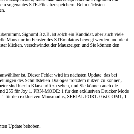
n ein sogenantes STE-File abzuspeichern. Beim nächsten
en.
bernimmt. Signum! 3 z.B. ist solch ein Kandidat, aber auch viele
 die Maus nur im Fenster des STEmulators bewegt werden und nicht
ster klicken, verschwindet der Mauszeiger, und Sie können den
 anwählbar ist. Dieser Fehler wird im nächsten Update, das bei
stellungen des Schnittstellen-Dialoges trotzdem nutzen zu können,
ter sind hier in Klarschrift zu sehen, und Sie können auch die
 0 und 255 für Joy 1, PRN-MODE: 1 für den exklusiven Drucker Mode
 1 für den exklusiven Mausmodus, SERIAL PORT: 0 ist COM1, 1
nnten Update behoben.