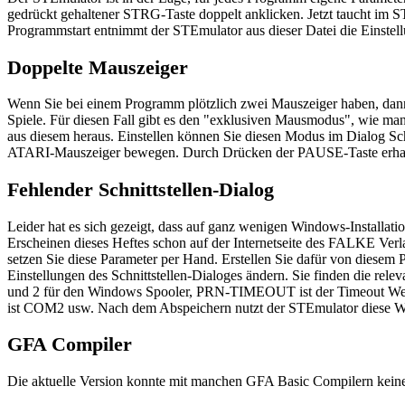
gedrückt gehaltener STRG-Taste doppelt anklicken. Jetzt taucht im S
Programmstart entnimmt der STEmulator aus dieser Datei die Einstell
Doppelte Mauszeiger
Wenn Sie bei einem Programm plötzlich zwei Mauszeiger haben, dann l
Spiele. Für diesen Fall gibt es den "exklusiven Mausmodus", wie 
aus diesem heraus. Einstellen können Sie diesen Modus im Dialog Sc
ATARI-Mauszeiger bewegen. Durch Drücken der PAUSE-Taste erhalt
Fehlender Schnittstellen-Dialog
Leider hat es sich gezeigt, dass auf ganz wenigen Windows-Installati
Erscheinen dieses Heftes schon auf der Internetseite des FALKE Verlag
setzen Sie diese Parameter per Hand. Erstellen Sie dafür von diesem 
Einstellungen des Schnittstellen-Dialoges ändern. Sie finden die 
und 2 für den Windows Spooler, PRN-TIMEOUT ist der Timeout We
ist COM2 usw. Nach dem Abspeichern nutzt der STEmulator diese W
GFA Compiler
Die aktuelle Version konnte mit manchen GFA Basic Compilern kein