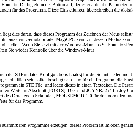
TEmulator Dialog ein neuer Button auf, der es erlaubt, die Parameter i
ungen für das Programm. Diese Einstellungen überschreiben die global
iegt dies daran, dass dieses Programm das Zeichnen der Maus selbst ü
man ihn aus dem Gemulator oder MagiCPC kennt. in diesem Modus kann
hnittstellen. Wenn Sie jetzt mit der Windows-Maus ins STEmulator-Fen
en Sie wieder Kontrolle über die Windows-Maus.
onen der STEmulator-Konfigurations-Dialog für die Schnittstellen nicht
es erhältlich sein sollte, beseitigt sein. Um für ein Programm die Ein
Programm ein STE File, und laden dieses in einen Texteditor. Die Parame
relevanten Werte im Abschnitt [PORTS]. Dies sind JOYNR: 254 für Joy
rt des Druckers in Sekunden, MOUSEMODE: 0 für den normalen und
erte für das Programm.
e ausführbaren Programme erzeugen, dieses Problem ist im oben gena