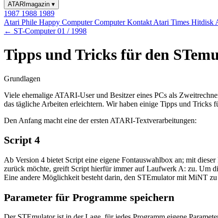
ATARImagazin
▾
1987
1988
1989
Atari Phile
Happy Computer
Computer Kontakt
Atari Times
Hitdisk
← ST-Computer 01 / 1998
Tipps und Tricks für den STemu
Grundlagen
Viele ehemalige ATARI-User und Besitzer eines PCs als Zweitrechner
das tägliche Arbeiten erleichtern. Wir haben einige Tipps und Tricks
Den Anfang macht eine der ersten ATARI-Textverarbeitungen:
Script 4
Ab Version 4 bietet Script eine eigene Fontauswahlbox an; mit diese
zurück möchte, greift Script hierfür immer auf Laufwerk A: zu. Um d
Eine andere Möglichkeit besteht darin, den STEmulator mit MiNT zu b
Parameter für Programme speichern
Der STEmulator ist in der Lage, für jedes Programm eigene Paramet