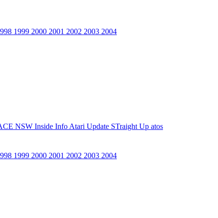
1998
1999
2000
2001
2002
2003
2004
ACE NSW Inside Info
Atari Update
STraight Up
atos
1998
1999
2000
2001
2002
2003
2004