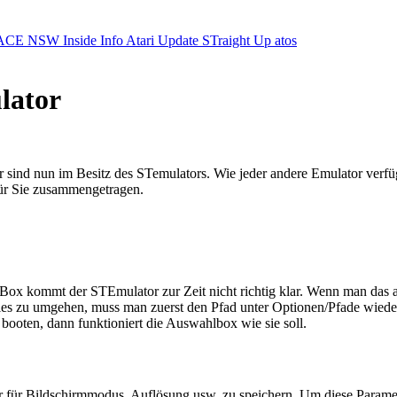
ACE NSW Inside Info
Atari Update
STraight Up
atos
lator
 sind nun im Besitz des STemulators. Wie jeder andere Emulator verfüg
 für Sie zusammengetragen.
r Box kommt der STEmulator zur Zeit nicht richtig klar. Wenn man das
ies zu umgehen, muss man zuerst den Pfad unter Optionen/Pfade wieder 
ooten, dann funktioniert die Auswahlbox wie sie soll.
er für Bildschirmmodus, Auflösung usw. zu speichern. Um diese Param